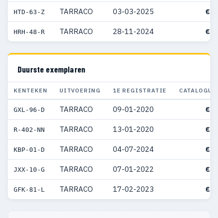
TARRACO
03-03-2025
€ 4
HTD-63-Z
TARRACO
28-11-2024
€ 5
HRH-48-R
Duurste exemplaren
KENTEKEN
UITVOERING
1E REGISTRATIE
CATALOGUS
TARRACO
09-01-2020
€ 9
GXL-96-D
TARRACO
13-01-2020
€ 8
R-402-NN
TARRACO
04-07-2024
€ 8
KBP-01-D
TARRACO
07-01-2022
€ 8
JXX-10-G
TARRACO
17-02-2023
€ 8
GFK-81-L