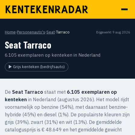
Home
›
Personenauto's
›
Seat
›
Tarraco
Bijgewerkt 9 aug 2026
Seat Tarraco
6.105 exemplaren op kenteken in Nederland
▶ Grijs kenteken (bedrijfsauto)
De
Seat Tarraco
staat met
6.105 exemplaren op
kenteken
in Nederland (augustus 2026). Het model rijdt
voornamelijk op benzine (54%), met daarnaast benzine-
hybride (45%) en diesel (1%). De populairste kleuren zijn
grijs (39%), zwart (31%) en wit (13%). De gemiddelde
catalogusprijs is € 48.649 en het gemiddelde gewicht