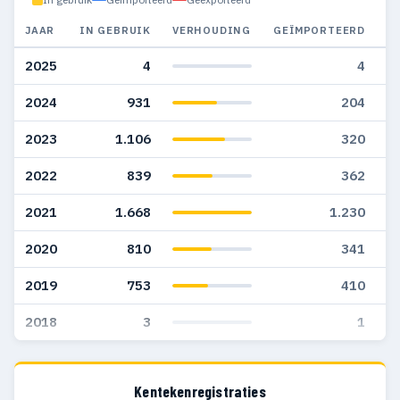
JAAR
IN GEBRUIK
VERHOUDING
GEÏMPORTEERD
G
2025
4
4
2024
931
204
2023
1.106
320
2022
839
362
2021
1.668
1.230
2020
810
341
2019
753
410
2018
3
1
Kentekenregistraties