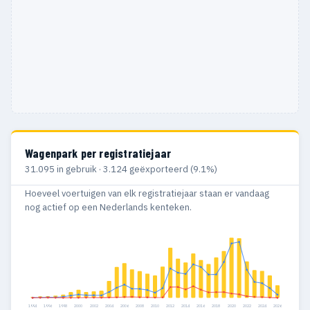
Wagenpark per registratiejaar
31.095 in gebruik · 3.124 geëxporteerd (9.1%)
Hoeveel voertuigen van elk registratiejaar staan er vandaag
nog actief op een Nederlands kenteken.
1994
1996
1998
2000
2002
2004
2006
2008
2010
2012
2014
2016
2018
2020
2022
2024
2026