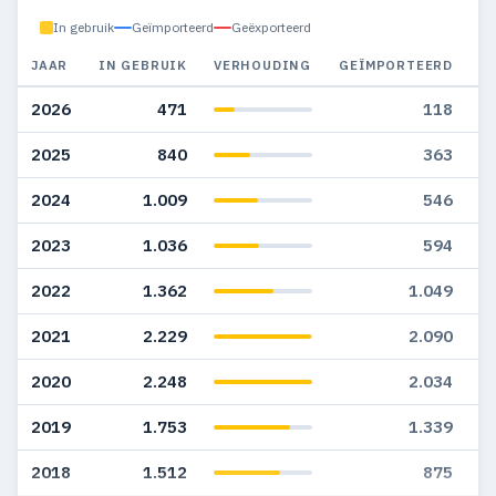
In gebruik
Geïmporteerd
Geëxporteerd
JAAR
IN GEBRUIK
VERHOUDING
GEÏMPORTEERD
G
2026
471
118
2025
840
363
2024
1.009
546
2023
1.036
594
2022
1.362
1.049
2021
2.229
2.090
2020
2.248
2.034
2019
1.753
1.339
2018
1.512
875