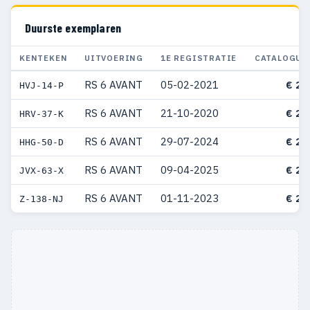
Duurste exemplaren
KENTEKEN
UITVOERING
1E REGISTRATIE
CATALOGUS
RS 6 AVANT
05-02-2021
€ 26
HVJ-14-P
RS 6 AVANT
21-10-2020
€ 26
HRV-37-K
RS 6 AVANT
29-07-2024
€ 26
HHG-50-D
RS 6 AVANT
09-04-2025
€ 26
JVX-63-X
RS 6 AVANT
01-11-2023
€ 26
Z-138-NJ