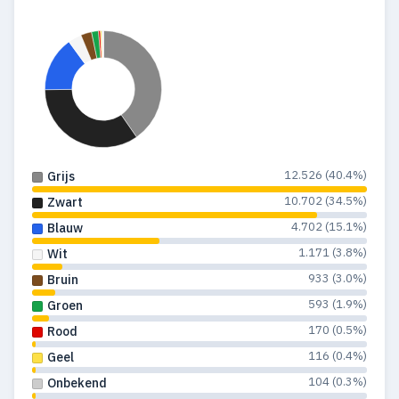
12.526 (40.4%)
Grijs
10.702 (34.5%)
Zwart
4.702 (15.1%)
Blauw
1.171 (3.8%)
Wit
933 (3.0%)
Bruin
593 (1.9%)
Groen
170 (0.5%)
Rood
116 (0.4%)
Geel
104 (0.3%)
Onbekend