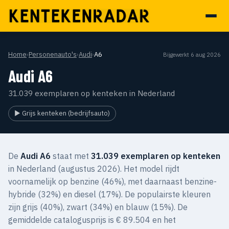
Home
›
Personenauto's
›
Audi
›
A6
Bijgewerkt 6 aug 2026
Audi A6
31.039 exemplaren op kenteken in Nederland
▶ Grijs kenteken (bedrijfsauto)
De
Audi A6
staat met
31.039 exemplaren op kenteken
in Nederland (augustus 2026). Het model rijdt
voornamelijk op benzine (46%), met daarnaast benzine-
hybride (32%) en diesel (17%). De populairste kleuren
zijn grijs (40%), zwart (34%) en blauw (15%). De
gemiddelde catalogusprijs is € 89.504 en het