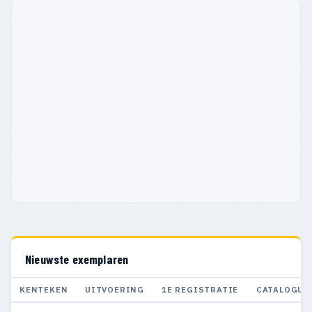
Nieuwste exemplaren
KENTEKEN
UITVOERING
1E REGISTRATIE
CATALOGUS