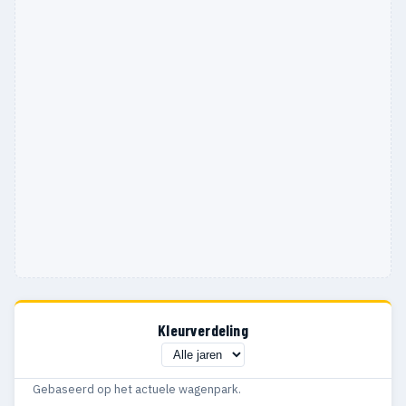
1995
55
11
1994
9
6
Kleurverdeling
Gebaseerd op het actuele wagenpark.