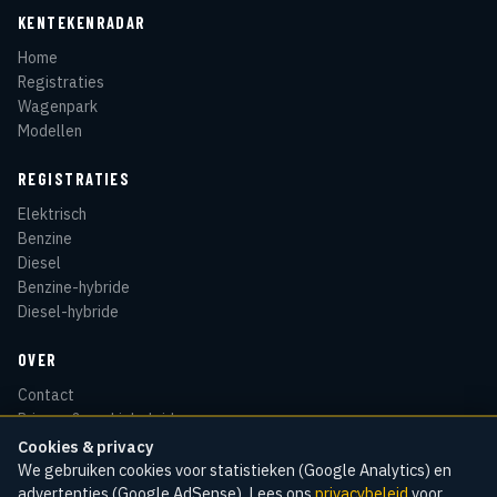
KENTEKENRADAR
Home
Registraties
Wagenpark
Modellen
REGISTRATIES
Elektrisch
Benzine
Diesel
Benzine-hybride
Diesel-hybride
OVER
Contact
Privacy & cookiebeleid
Disclaimer
Cookies & privacy
Sitemap
We gebruiken cookies voor statistieken (Google Analytics) en
advertenties (Google AdSense). Lees ons
privacybeleid
voor