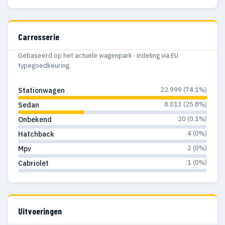
Carrosserie
Gebaseerd op het actuele wagenpark · indeling via EU
typegoedkeuring.
22.999 (74.1%)
Stationwagen
8.013 (25.8%)
Sedan
20 (0.1%)
Onbekend
4 (0%)
Hatchback
2 (0%)
Mpv
1 (0%)
Cabriolet
Uitvoeringen