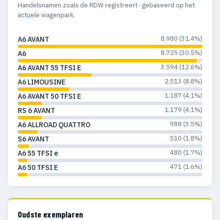
Handelsnamen zoals de RDW registreert · gebaseerd op het
actuele wagenpark.
8.980 (31.4%)
A6 AVANT
8.725 (30.5%)
A6
3.594 (12.6%)
A6 AVANT 55 TFSI E
2.513 (8.8%)
A6 LIMOUSINE
1.187 (4.1%)
A6 AVANT 50 TFSI E
1.179 (4.1%)
RS 6 AVANT
988 (3.5%)
A6 ALLROAD QUATTRO
510 (1.8%)
S6 AVANT
480 (1.7%)
A6 55 TFSI e
471 (1.6%)
A6 50 TFSI E
Oudste exemplaren