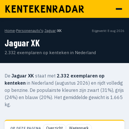
Home
›
Personenauto's
›
Jaguar
›
XK
Bijgewerkt 8 aug 2026
Jaguar XK
2.332 exemplaren op kenteken in Nederland
De
Jaguar XK
staat met
2.332 exemplaren op
kenteken
in Nederland (augustus 2026) en rijdt volledig
op benzine. De populairste kleuren zijn zwart (31%), grijs
(24%) en blauw (20%). Het gemiddelde gewicht is 1.665
kg.
Overzicht
Wagenpark
OP DEZE PAGINA