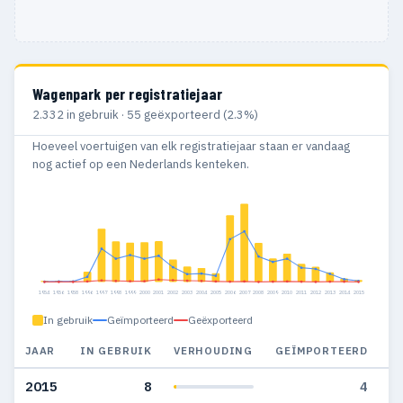
Wagenpark per registratiejaar
2.332 in gebruik · 55 geëxporteerd (2.3%)
Hoeveel voertuigen van elk registratiejaar staan er vandaag
nog actief op een Nederlands kenteken.
1954
1956
1958
1996
1997
1998
1999
2000
2001
2002
2003
2004
2005
2006
2007
2008
2009
2010
2011
2012
2013
2014
2015
In gebruik
Geïmporteerd
Geëxporteerd
JAAR
IN GEBRUIK
VERHOUDING
GEÏMPORTEERD
G
2015
8
4