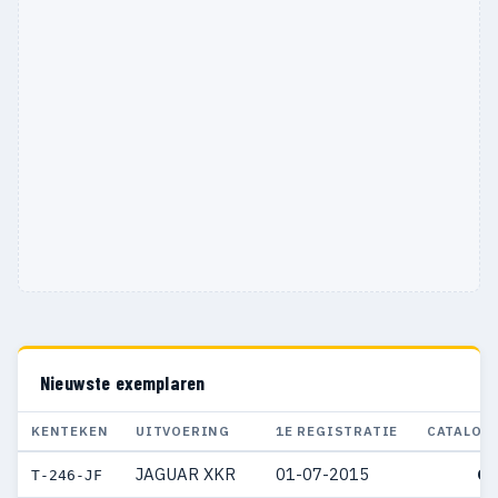
Nieuwste exemplaren
KENTEKEN
UITVOERING
1E REGISTRATIE
CATALOG
JAGUAR XKR
01-07-2015
€ 
T-246-JF