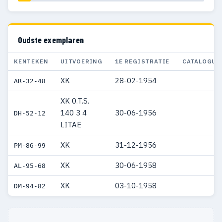
Oudste exemplaren
KENTEKEN
UITVOERING
1E REGISTRATIE
CATALOGUS
XK
28-02-1954
AR-32-48
XK 0.T.S.
140 3 4
30-06-1956
DH-52-12
LITAE
XK
31-12-1956
PM-86-99
XK
30-06-1958
AL-95-68
XK
03-10-1958
DM-94-82