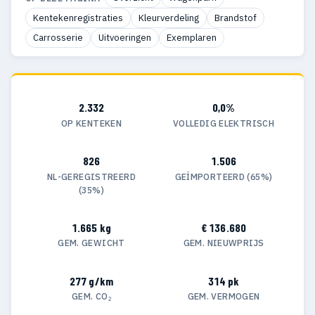
Kentekenregistraties
Kleurverdeling
Brandstof
Carrosserie
Uitvoeringen
Exemplaren
2.332
0,0%
OP KENTEKEN
VOLLEDIG ELEKTRISCH
826
1.506
NL-GEREGISTREERD
GEÏMPORTEERD (65%)
(35%)
1.665 kg
€ 136.680
GEM. GEWICHT
GEM. NIEUWPRIJS
277 g/km
314 pk
GEM. CO₂
GEM. VERMOGEN