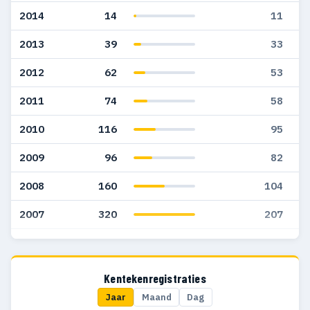
2014
14
11
2013
39
33
2012
62
53
2011
74
58
2010
116
95
2009
96
82
2008
160
104
2007
320
207
2006
273
175
2005
36
25
Kentekenregistraties
Jaar
Maand
Dag
2004
57
34