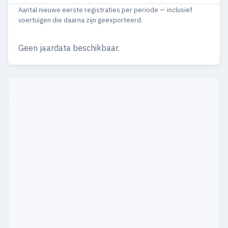
Aantal nieuwe eerste registraties per periode — inclusief
2003
63
32
voertuigen die daarna zijn geëxporteerd.
2002
92
60
Geen jaardata beschikbaar.
2001
167
107
2000
163
95
1999
161
110
1998
166
95
1997
218
136
1996
42
21
1958
2
2
1956
2
2
1954
1
1