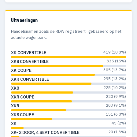
Uitvoeringen
Handelsnamen zoals de RDW registreert · gebaseerd op het
actuele wagenpark.
419 (18.8%)
XK CONVERTIBLE
335 (15%)
XK8 CONVERTIBLE
305 (13.7%)
XK COUPE
295 (13.2%)
XKR CONVERTIBLE
228 (10.2%)
XK8
220 (9.9%)
XKR COUPE
203 (9.1%)
XKR
151 (6.8%)
XK8 COUPE
45 (2%)
XK
29 (1.3%)
XK- 2 DOOR, 4 SEAT CONVERTIBLE