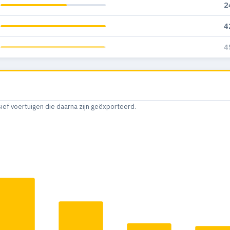
2
4
4
sief voertuigen die daarna zijn geëxporteerd.