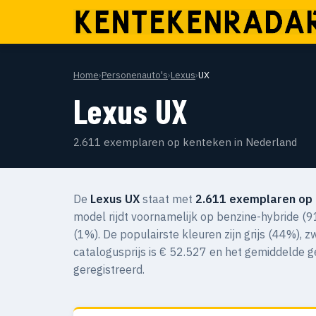
Home
›
Personenauto's
›
Lexus
›
UX
Lexus UX
2.611 exemplaren op kenteken in Nederland
De
Lexus UX
staat met
2.611 exemplaren op
model rijdt voornamelijk op benzine-hybride (9
(1%). De populairste kleuren zijn grijs (44%),
catalogusprijs is € 52.527 en het gemiddelde 
geregistreerd.