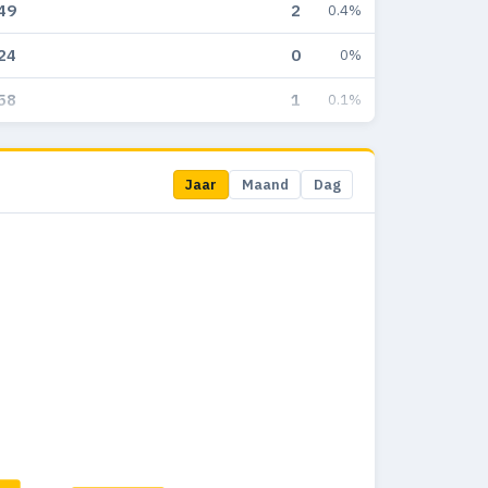
49
2
0.4%
24
0
0%
58
1
0.1%
Jaar
Maand
Dag