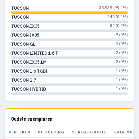
38.939 (99.4%)
TUCSON
148 (0.4%)
TUSCON
82 (0.2%)
TUCSON,IX35
9 (0%)
TUCSON IX35
3 (0%)
TUCSON GL
2 (0%)
TUCSON LIMITED 1.6 T
2 (0%)
TUCSON,IX35,LM
1 (0%)
TUCSON 1.6 TGDI
1 (0%)
TUCSON 2.7
1 (0%)
TUCSON HYBRID
Oudste exemplaren
KENTEKEN
UITVOERING
1E REGISTRATIE
CATALOGUS