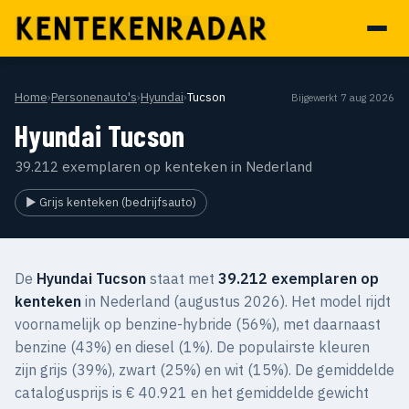
Home
›
Personenauto's
›
Hyundai
›
Tucson
Bijgewerkt 7 aug 2026
Hyundai Tucson
39.212 exemplaren op kenteken in Nederland
▶ Grijs kenteken (bedrijfsauto)
De
Hyundai Tucson
staat met
39.212 exemplaren op
kenteken
in Nederland (augustus 2026). Het model rijdt
voornamelijk op benzine-hybride (56%), met daarnaast
benzine (43%) en diesel (1%). De populairste kleuren
zijn grijs (39%), zwart (25%) en wit (15%). De gemiddelde
catalogusprijs is € 40.921 en het gemiddelde gewicht