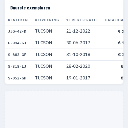
Duurste exemplaren
KENTEKEN
UITVOERING
1E REGISTRATIE
CATALOGUS
TUCSON
21-12-2022
€ 12
JJG-42-D
TUCSON
30-06-2017
€ 10
G-994-GJ
TUCSON
31-10-2018
€ 10
S-663-GF
TUCSON
28-02-2020
€ 9
S-318-LJ
TUCSON
19-01-2017
€ 9
S-052-GH