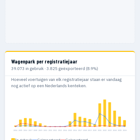
Wagenpark per registratiejaar
39.073 in gebruik · 3.825 geëxporteerd (8.9%)
Hoeveel voertuigen van elk registratiejaar staan er vandaag
nog actief op een Nederlands kenteken.
2004
2005
2006
2007
2008
2009
2010
2011
2012
2013
2014
2015
2016
2017
2018
2019
2020
2021
2022
2023
2024
2025
2026
In gebruik
Geïmporteerd
Geëxporteerd