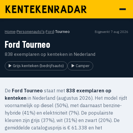
Home
›
Personenauto's
›
Ford
›
Tourneo
Bijgewerkt 7 aug 2026
Ford Tourneo
838 exemplaren op kenteken in Nederland
▶ Grijs kenteken (bedrijfsauto)
▶ Camper
De
Ford Tourneo
staat met
838 exemplaren op
kenteken
in Nederland (augustus 2026). Het model rijdt
voornamelijk op diesel (50%), met daarnaast benzine-
hybride (41%) en elektriciteit (7%). De populairste
kleuren zijn grijs (37%), wit (31%) en zwart (20%). De
gemiddelde catalogusprijs is € 61.338 en het