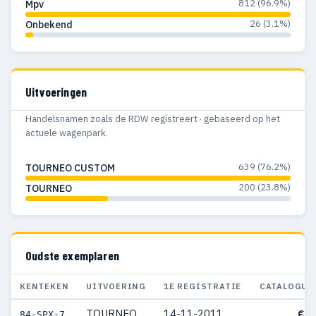
812 (96.9%)
Mpv
26 (3.1%)
Onbekend
Uitvoeringen
Handelsnamen zoals de RDW registreert · gebaseerd op het
actuele wagenpark.
639 (76.2%)
TOURNEO CUSTOM
200 (23.8%)
TOURNEO
Oudste exemplaren
KENTEKEN
UITVOERING
1E REGISTRATIE
CATALOGUS
TOURNEO
14-11-2011
€ 4
84-SPX-7