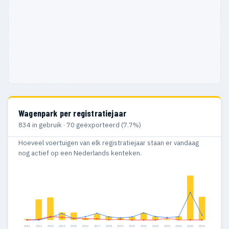
Wagenpark per registratiejaar
834 in gebruik · 70 geëxporteerd (7.7%)
Hoeveel voertuigen van elk registratiejaar staan er vandaag
nog actief op een Nederlands kenteken.
2011
2012
2013
2014
2015
2016
2017
2018
2019
2020
2021
2022
2023
2024
2025
2026