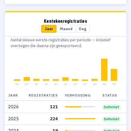
2017
32
35
2016
11
17
Kentekenregistraties
Jaar
Maand
Dag
2015
39
8
Aantal nieuwe eerste registraties per periode — inclusief
2014
40
33
voertuigen die daarna zijn geëxporteerd.
2013
118
15
2012
108
—
2011
5
—
2016
2017
2018
2019
2020
2021
2022
2023
2024
2025
2026
JAAR
REGISTRATIES
VERHOUDING
STATUS
2026
121
Definitief
2025
224
Definitief
2024
19
Definitief