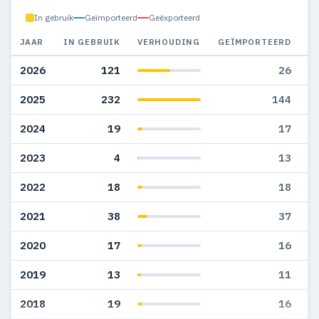
In gebruik
Geïmporteerd
Geëxporteerd
JAAR
IN GEBRUIK
VERHOUDING
GEÏMPORTEERD
G
2026
121
26
2025
232
144
2024
19
17
2023
4
13
2022
18
18
2021
38
37
2020
17
16
2019
13
11
2018
19
16