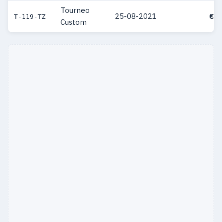
Tourneo
25-08-2021
€ 9
T-119-TZ
Custom