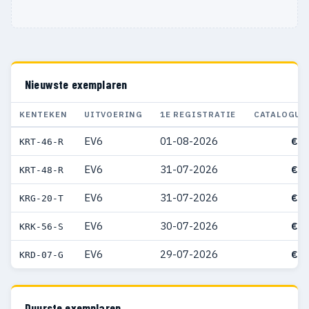
Nieuwste exemplaren
KENTEKEN
UITVOERING
1E REGISTRATIE
CATALOGUS
EV6
01-08-2026
€ 5
KRT-46-R
EV6
31-07-2026
€ 5
KRT-48-R
EV6
31-07-2026
€ 6
KRG-20-T
EV6
30-07-2026
€ 4
KRK-56-S
EV6
29-07-2026
€ 5
KRD-07-G
Duurste exemplaren