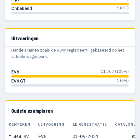
3 (0%)
Onbekend
Uitvoeringen
Handelsnamen zoals de RDW registreert · gebaseerd op het
actuele wagenpark.
11.767 (100%)
EV6
1 (0%)
EV6 GT
Oudste exemplaren
KENTEKEN
UITVOERING
1E REGISTRATIE
CATALOGUS
EV6
01-09-2021
€ 5
T-464-HV