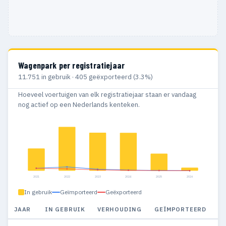
Wagenpark per registratiejaar
11.751 in gebruik · 405 geëxporteerd (3.3%)
Hoeveel voertuigen van elk registratiejaar staan er vandaag
nog actief op een Nederlands kenteken.
2021
2022
2023
2024
2025
2026
In gebruik
Geïmporteerd
Geëxporteerd
JAAR
IN GEBRUIK
VERHOUDING
GEÏMPORTEERD
G