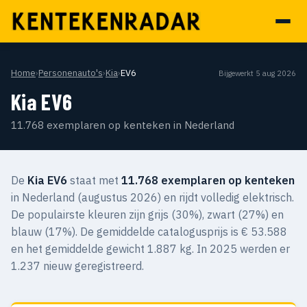
Home
›
Personenauto's
›
Kia
›
EV6
Bijgewerkt 5 aug 2026
Kia EV6
11.768 exemplaren op kenteken in Nederland
De
Kia EV6
staat met
11.768 exemplaren op kenteken
in Nederland (augustus 2026) en rijdt volledig elektrisch.
De populairste kleuren zijn grijs (30%), zwart (27%) en
blauw (17%). De gemiddelde catalogusprijs is € 53.588
en het gemiddelde gewicht 1.887 kg. In 2025 werden er
1.237 nieuw geregistreerd.