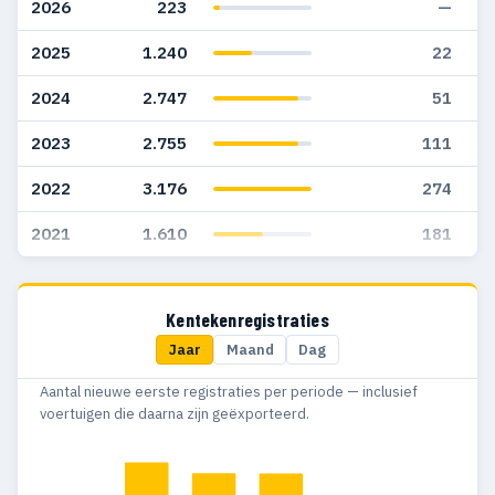
2026
223
—
2025
1.240
22
2024
2.747
51
2023
2.755
111
2022
3.176
274
2021
1.610
181
Kentekenregistraties
Jaar
Maand
Dag
Aantal nieuwe eerste registraties per periode — inclusief
voertuigen die daarna zijn geëxporteerd.