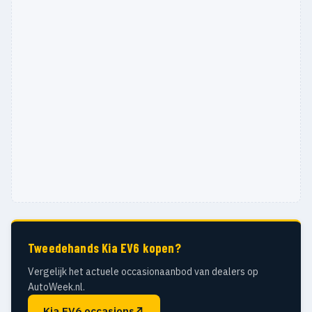
Tweedehands Kia EV6 kopen?
Vergelijk het actuele occasionaanbod van dealers op
AutoWeek.nl.
Kia EV6 occasions
↗