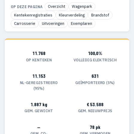
Overzicht
Wagenpark
OP DEZE PAGINA
Kentekenregistraties
Kleurverdeling
Brandstof
Carrosserie
Uitvoeringen
Exemplaren
11.768
100,0%
OP KENTEKEN
VOLLEDIG ELEKTRISCH
11.153
631
NL-GEREGISTREERD
GEÏMPORTEERD (5%)
(95%)
1.887 kg
€ 53.588
GEM. GEWICHT
GEM. NIEUWPRIJS
—
78 pk
GEM. CO₂
GEM. VERMOGEN