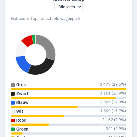
Gebaseerd op het actuele wagenpark.
3.477 (29.5%)
Grijs
3.161 (26.9%)
Zwart
2.005 (17.0%)
Blauw
1.609 (13.7%)
Wit
1.162 (9.9%)
Rood
341 (2.9%)
Groen