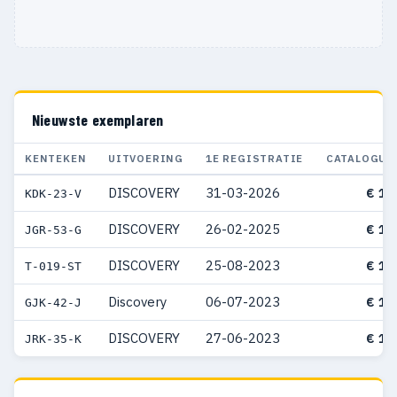
Nieuwste exemplaren
KENTEKEN
UITVOERING
1E REGISTRATIE
CATALOGUS
DISCOVERY
31-03-2026
€ 15
KDK-23-V
DISCOVERY
26-02-2025
€ 16
JGR-53-G
DISCOVERY
25-08-2023
€ 16
T-019-ST
Discovery
06-07-2023
€ 15
GJK-42-J
DISCOVERY
27-06-2023
€ 13
JRK-35-K