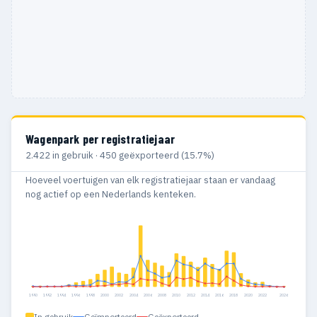
Wagenpark per registratiejaar
2.422 in gebruik · 450 geëxporteerd (15.7%)
Hoeveel voertuigen van elk registratiejaar staan er vandaag
nog actief op een Nederlands kenteken.
1990
1992
1994
1996
1998
2000
2002
2004
2006
2008
2010
2012
2014
2016
2018
2020
2022
2026
In gebruik
Geïmporteerd
Geëxporteerd