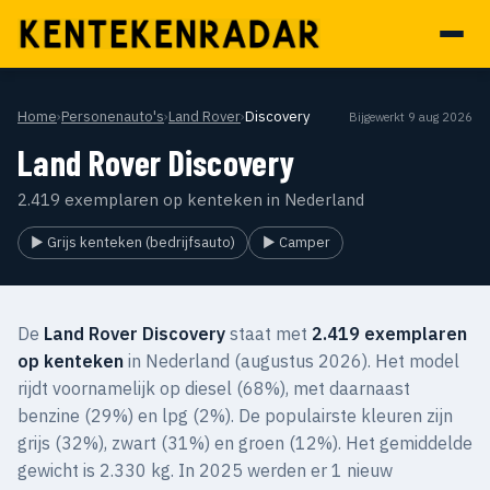
Home
›
Personenauto's
›
Land Rover
›
Discovery
Bijgewerkt 9 aug 2026
Land Rover Discovery
2.419 exemplaren op kenteken in Nederland
▶ Grijs kenteken (bedrijfsauto)
▶ Camper
De
Land Rover Discovery
staat met
2.419 exemplaren
op kenteken
in Nederland (augustus 2026). Het model
rijdt voornamelijk op diesel (68%), met daarnaast
benzine (29%) en lpg (2%). De populairste kleuren zijn
grijs (32%), zwart (31%) en groen (12%). Het gemiddelde
gewicht is 2.330 kg. In 2025 werden er 1 nieuw