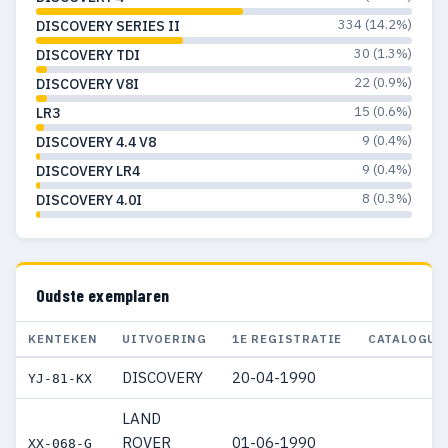
334 (14.2%)
DISCOVERY SERIES II
30 (1.3%)
DISCOVERY TDI
22 (0.9%)
DISCOVERY V8I
15 (0.6%)
LR3
9 (0.4%)
DISCOVERY 4.4 V8
9 (0.4%)
DISCOVERY LR4
8 (0.3%)
DISCOVERY 4.0I
Oudste exemplaren
KENTEKEN
UITVOERING
1E REGISTRATIE
CATALOGUS
DISCOVERY
20-04-1990
YJ-81-KX
LAND
ROVER
01-06-1990
XX-068-G