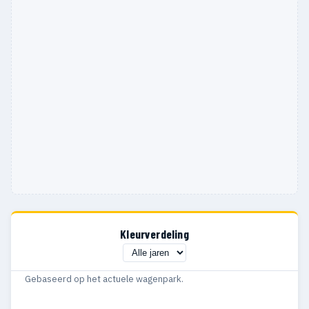
1994
4
2
1993
2
2
1992
3
2
1991
5
1
1990
4
3
Kleurverdeling
Gebaseerd op het actuele wagenpark.