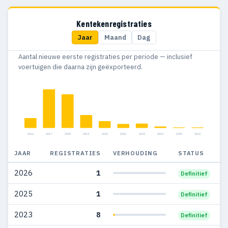
2015
100
83
Kentekenregistraties
Jaar
Maand
Dag
2014
128
102
Aantal nieuwe eerste registraties per periode — inclusief
2013
87
73
voertuigen die daarna zijn geëxporteerd.
2012
110
92
2011
135
98
2010
147
115
2016
2017
2018
2019
2020
2021
2022
2023
2025
2026
2009
65
46
JAAR
REGISTRATIES
VERHOUDING
STATUS
2008
93
40
2026
1
Definitief
2007
106
58
2025
1
Definitief
2006
118
71
2023
8
Definitief
2005
269
135