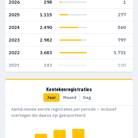
2026
298
1
2025
1.115
277
2024
2.490
560
2023
2.982
797
2022
3.683
1.731
2021
142
100
Kentekenregistraties
Jaar
Maand
Dag
Aantal nieuwe eerste registraties per periode — inclusief
voertuigen die daarna zijn geëxporteerd.