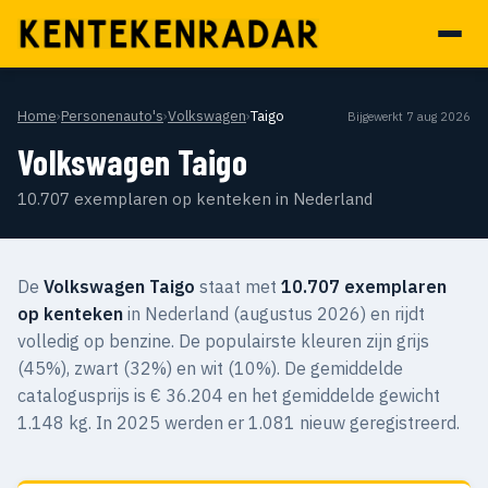
Home
›
Personenauto's
›
Volkswagen
›
Taigo
Bijgewerkt 7 aug 2026
Volkswagen Taigo
10.707 exemplaren op kenteken in Nederland
De
Volkswagen Taigo
staat met
10.707 exemplaren
op kenteken
in Nederland (augustus 2026) en rijdt
volledig op benzine. De populairste kleuren zijn grijs
(45%), zwart (32%) en wit (10%). De gemiddelde
catalogusprijs is € 36.204 en het gemiddelde gewicht
1.148 kg. In 2025 werden er 1.081 nieuw geregistreerd.