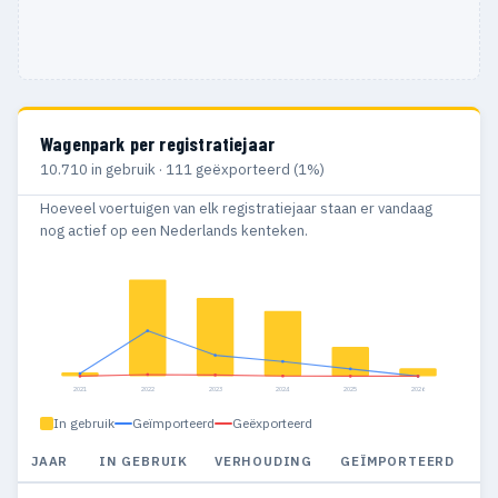
Wagenpark per registratiejaar
10.710 in gebruik · 111 geëxporteerd (1%)
Hoeveel voertuigen van elk registratiejaar staan er vandaag
nog actief op een Nederlands kenteken.
2021
2022
2023
2024
2025
2026
In gebruik
Geïmporteerd
Geëxporteerd
JAAR
IN GEBRUIK
VERHOUDING
GEÏMPORTEERD
G