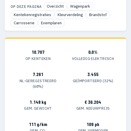
Overzicht
Wagenpark
OP DEZE PAGINA
Kentekenregistraties
Kleurverdeling
Brandstof
Carrosserie
Exemplaren
10.707
0,0%
OP KENTEKEN
VOLLEDIG ELEKTRISCH
7.261
3.455
NL-GEREGISTREERD
GEÏMPORTEERD (32%)
(68%)
1.148 kg
€ 36.204
GEM. GEWICHT
GEM. NIEUWPRIJS
111 g/km
109 pk
GEM. CO₂
GEM. VERMOGEN