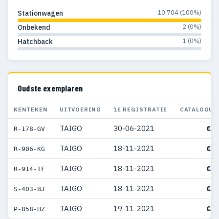
10.704 (100%)
Stationwagen
2 (0%)
Onbekend
1 (0%)
Hatchback
Oudste exemplaren
KENTEKEN
UITVOERING
1E REGISTRATIE
CATALOGUS
TAIGO
30-06-2021
€ 4
R-178-GV
TAIGO
18-11-2021
€ 3
R-906-KG
TAIGO
18-11-2021
€ 3
R-914-TF
TAIGO
18-11-2021
€ 4
S-403-BJ
TAIGO
19-11-2021
€ 3
P-858-HZ