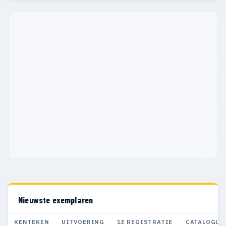
Nieuwste exemplaren
KENTEKEN
UITVOERING
1E REGISTRATIE
CATALOGUS