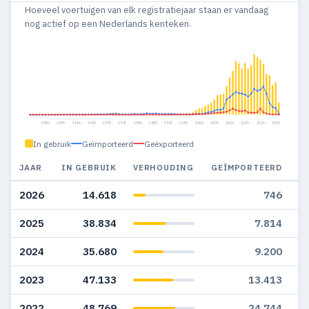
Hoeveel voertuigen van elk registratiejaar staan er vandaag
nog actief op een Nederlands kenteken.
1950
1955
1960
1965
1970
1975
1980
1985
1990
1995
2000
2005
2010
2015
2020
2025
In gebruik
Geïmporteerd
Geëxporteerd
JAAR
IN GEBRUIK
VERHOUDING
GEÏMPORTEERD
G
2026
14.618
746
2025
38.834
7.814
2024
35.680
9.200
2023
47.133
13.413
2022
48.769
24.744