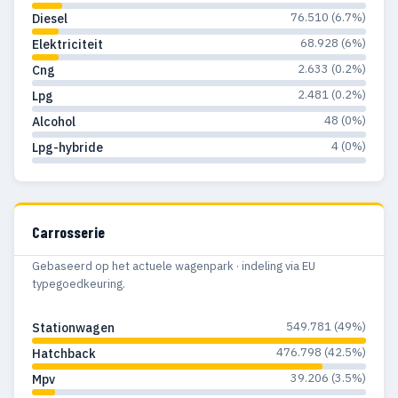
1978
935
494
76.510 (6.7%)
Diesel
68.928 (6%)
Elektriciteit
1977
740
372
2.633 (0.2%)
Cng
1976
705
315
2.481 (0.2%)
Lpg
1975
1.018
362
48 (0%)
Alcohol
4 (0%)
Lpg-hybride
1974
1.667
561
1973
2.870
826
1972
2.366
721
Carrosserie
1971
1.622
699
Gebaseerd op het actuele wagenpark · indeling via EU
typegoedkeuring.
1970
1.529
502
549.781 (49%)
Stationwagen
1969
1.231
357
476.798 (42.5%)
Hatchback
1968
1.080
326
39.206 (3.5%)
Mpv