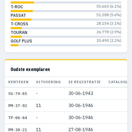
1956
118
95
55.665 (6.1%)
T-ROC
51.388 (5.6%)
PASSAT
1955
75
68
28.154 (3.1%)
T-CROSS
1954
53
36
26.778 (2.9%)
TOURAN
20.490 (2.2%)
1953
36
27
GOLF PLUS
1952
23
20
1951
15
14
Oudste exemplaren
1950
17
17
KENTEKEN
UITVOERING
1E REGISTRATIE
CATALOGUS
1949
5
5
-
30-06-1943
SG-74-65
1948
1
1
11
30-06-1946
PM-37-92
1947
1
1
-
30-06-1946
TP-66-64
1946
3
2
11
27-08-1946
PM-30-21