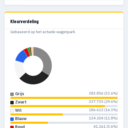
2000
7.649
964
2017
60.087
Definitief
1999
5.815
942
2016
41.361
Definitief
Kleurverdeling
1998
3.198
606
Gebaseerd op het actuele wagenpark.
1997
2.017
307
1996
1.949
382
1995
1.677
397
1994
1.481
457
1993
1.143
415
383.856 (33.6%)
Grijs
1992
1.622
683
337.735 (29.6%)
Zwart
1991
2.130
854
186.622 (16.3%)
Wit
1990
2.153
824
134.204 (11.8%)
Blauw
41.161 (3.6%)
Rood