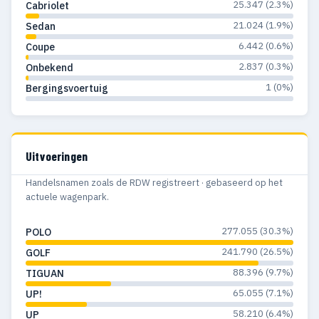
25.347 (2.3%)
Cabriolet
1967
792
295
21.024 (1.9%)
Sedan
1966
586
266
6.442 (0.6%)
Coupe
2.837 (0.3%)
Onbekend
1965
538
266
1 (0%)
Bergingsvoertuig
1964
337
190
1963
250
123
Uitvoeringen
1962
225
121
Handelsnamen zoals de RDW registreert · gebaseerd op het
1961
201
114
actuele wagenpark.
1960
152
101
277.055 (30.3%)
POLO
1959
147
105
241.790 (26.5%)
GOLF
1958
128
97
88.396 (9.7%)
TIGUAN
65.055 (7.1%)
UP!
1957
132
97
58.210 (6.4%)
UP