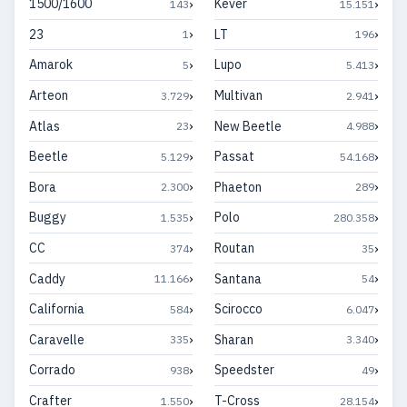
›
›
1500/1600
Kever
143
15.151
›
›
23
LT
1
196
›
›
Amarok
Lupo
5
5.413
›
›
Arteon
Multivan
3.729
2.941
›
›
Atlas
New Beetle
23
4.988
›
›
Beetle
Passat
5.129
54.168
›
›
Bora
Phaeton
2.300
289
›
›
Buggy
Polo
1.535
280.358
›
›
CC
Routan
374
35
›
›
Caddy
Santana
11.166
54
›
›
California
Scirocco
584
6.047
›
›
Caravelle
Sharan
335
3.340
›
›
Corrado
Speedster
938
49
›
›
Crafter
T-Cross
1.550
28.154