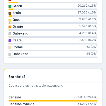
1989
1.608
774
20.262 (1.8%)
Groen
1988
1.248
601
17.055 (1.5%)
Bruin
7.970 (0.7%)
Geel
1987
1.594
765
5.696 (0.5%)
Oranje
1986
2.291
1.357
4.296 (0.4%)
Onbekend
2.699 (0.2%)
Paars
1985
1.835
1.106
63 (0%)
Creme
1984
1.904
1.120
38 (0%)
Onbekend
1983
3.191
1.296
1982
1.893
794
Brandstof
1981
1.103
607
Gebaseerd op het actuele wagenpark.
1980
832
468
907.014 (79.4%)
Benzine
1979
1.169
749
84.297 (7.4%)
Benzine-hybride