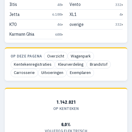
›
›
Iltis
Vento
48
332
›
›
Jetta
XL1
6.188
4
›
›
K70
overige
46
332
›
Karmann Ghia
688
Overzicht
Wagenpark
OP DEZE PAGINA
Kentekenregistraties
Kleurverdeling
Brandstof
Carrosserie
Uitvoeringen
Exemplaren
1.142.021
OP KENTEKEN
6,0%
VOLLEDIG ELEKTRISCH