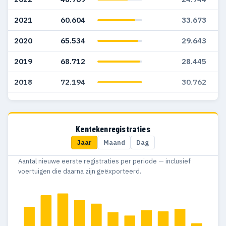
2021
60.604
33.673
2020
65.534
29.643
2019
68.712
28.445
2018
72.194
30.762
2017
59.101
25.199
2016
55.056
21.611
Kentekenregistraties
Jaar
Maand
Dag
2015
61.758
23.955
Aantal nieuwe eerste registraties per periode — inclusief
2014
55.382
25.185
voertuigen die daarna zijn geëxporteerd.
2013
61.410
25.670
2012
64.288
27.027