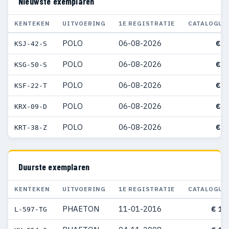
Nieuwste exemplaren
KENTEKEN
UITVOERING
1E REGISTRATIE
CATALOGUS
POLO
06-08-2026
€ 3
KSJ-42-S
POLO
06-08-2026
€ 3
KSG-50-S
POLO
06-08-2026
€ 3
KSF-22-T
POLO
06-08-2026
€ 3
KRX-09-D
POLO
06-08-2026
€ 3
KRT-38-Z
Duurste exemplaren
KENTEKEN
UITVOERING
1E REGISTRATIE
CATALOGUS
PHAETON
11-01-2016
€ 19
L-597-TG