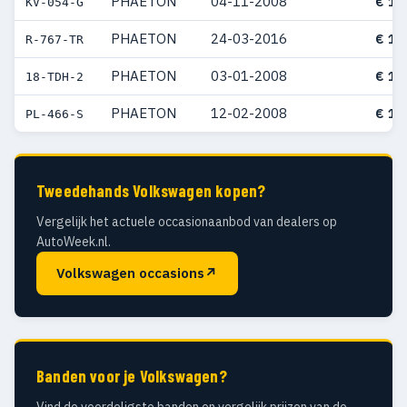
PHAETON
04-11-2008
€ 19
KV-054-G
PHAETON
24-03-2016
€ 19
R-767-TR
PHAETON
03-01-2008
€ 19
18-TDH-2
PHAETON
12-02-2008
€ 18
PL-466-S
Tweedehands Volkswagen kopen?
Vergelijk het actuele occasionaanbod van dealers op
AutoWeek.nl.
Volkswagen occasions
↗
Banden voor je Volkswagen?