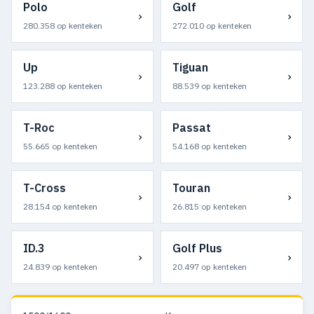
Polo
Golf
›
›
280.358 op kenteken
272.010 op kenteken
Up
Tiguan
›
›
123.288 op kenteken
88.539 op kenteken
T-Roc
Passat
›
›
55.665 op kenteken
54.168 op kenteken
T-Cross
Touran
›
›
28.154 op kenteken
26.815 op kenteken
ID.3
Golf Plus
›
›
24.839 op kenteken
20.497 op kenteken