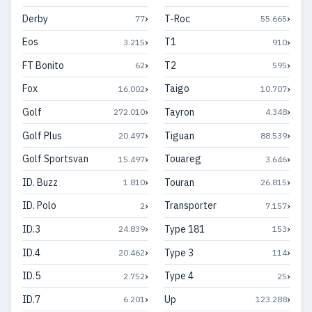
›
›
Derby
T-Roc
77
55.665
›
›
Eos
T1
3.215
910
›
›
FT Bonito
T2
62
595
›
›
Fox
Taigo
16.002
10.707
›
›
Golf
Tayron
272.010
4.348
›
›
Golf Plus
Tiguan
20.497
88.539
›
›
Golf Sportsvan
Touareg
15.497
3.646
›
›
ID. Buzz
Touran
1.810
26.815
›
›
ID. Polo
Transporter
2
7.157
›
›
ID.3
Type 181
24.839
153
›
›
ID.4
Type 3
20.462
114
›
›
ID.5
Type 4
2.752
25
›
›
ID.7
Up
6.201
123.288