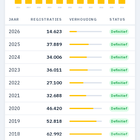
2011
52.413
24.168
2016
2017
2018
2019
2020
2021
2022
2023
2024
2025
2026
2010
44.321
20.864
JAAR
REGISTRATIES
VERHOUDING
STATUS
2009
34.108
18.122
2026
14.623
Definitief
2008
25.083
7.335
2025
37.889
Definitief
2007
24.118
5.629
2024
34.006
Definitief
2006
23.364
5.971
2023
36.011
Definitief
2005
18.023
4.679
2022
27.100
Definitief
2004
13.912
3.326
2021
32.688
Definitief
2003
12.378
2.815
2020
46.420
Definitief
2002
10.525
1.550
2019
52.818
Definitief
2001
7.561
995
2018
62.992
Definitief