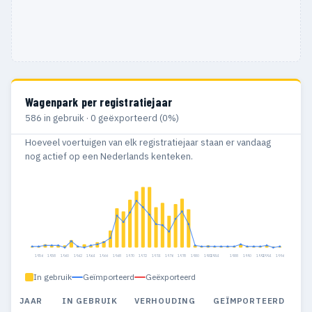
Wagenpark per registratiejaar
586 in gebruik · 0 geëxporteerd (0%)
Hoeveel voertuigen van elk registratiejaar staan er vandaag
nog actief op een Nederlands kenteken.
1956
1958
1960
1962
1964
1966
1968
1970
1972
1974
1976
1978
1980
1982
1984
1988
1990
1992
1994
1996
In gebruik
Geïmporteerd
Geëxporteerd
JAAR
IN GEBRUIK
VERHOUDING
GEÏMPORTEERD
G