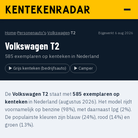
Home
›
Personenauto's
›
Volkswagen
›
T2
Bijgewerkt 6 aug 2026
Volkswagen T2
585 exemplaren op kenteken in Nederland
▶ Grijs kenteken (bedrijfsauto)
▶ Camper
De
Volkswagen T2
staat met
585 exemplaren op
kenteken
in Nederland (augustus 2026). Het model rijdt
voornamelijk op benzine (98%), met daarnaast lpg (2%).
De populairste kleuren zijn blauw (24%), rood (14%) en
groen (13%).