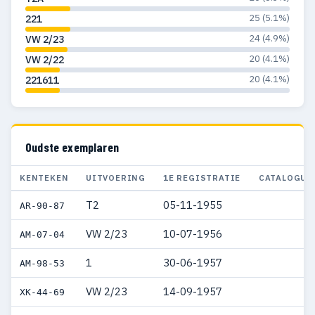
25 (5.1%)
221
24 (4.9%)
VW 2/23
20 (4.1%)
VW 2/22
20 (4.1%)
221611
Oudste exemplaren
KENTEKEN
UITVOERING
1E REGISTRATIE
CATALOGUS
T2
05-11-1955
AR-90-87
VW 2/23
10-07-1956
AM-07-04
1
30-06-1957
AM-98-53
VW 2/23
14-09-1957
XK-44-69