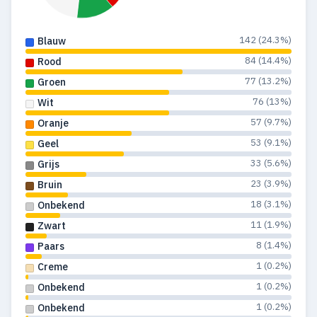
1960
2
—
142 (24.3%)
Blauw
1959
2
2
84 (14.4%)
Rood
1958
2
2
77 (13.2%)
Groen
76 (13%)
Wit
1957
3
2
57 (9.7%)
Oranje
1956
1
1
53 (9.1%)
Geel
33 (5.6%)
Grijs
1955
1
1
23 (3.9%)
Bruin
18 (3.1%)
Onbekend
11 (1.9%)
Zwart
8 (1.4%)
Paars
1 (0.2%)
Creme
1 (0.2%)
Onbekend
1 (0.2%)
Onbekend