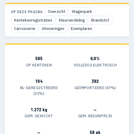
Overzicht
Wagenpark
OP DEZE PAGINA
Kentekenregistraties
Kleurverdeling
Brandstof
Carrosserie
Uitvoeringen
Exemplaren
585
0,0%
OP KENTEKEN
VOLLEDIG ELEKTRISCH
194
392
NL-GEREGISTREERD
GEÏMPORTEERD (67%)
(33%)
1.272 kg
—
GEM. GEWICHT
GEM. NIEUWPRIJS
—
58 pk