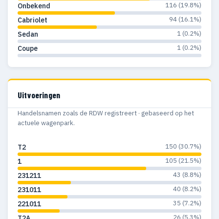
116 (19.8%)
Onbekend
94 (16.1%)
Cabriolet
1 (0.2%)
Sedan
1 (0.2%)
Coupe
Uitvoeringen
Handelsnamen zoals de RDW registreert · gebaseerd op het
actuele wagenpark.
150 (30.7%)
T2
105 (21.5%)
1
43 (8.8%)
231211
40 (8.2%)
231011
35 (7.2%)
221011
26 (5.3%)
T2A