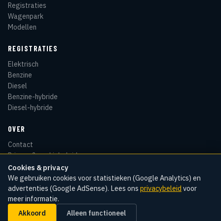
Registraties
Wagenpark
Modellen
REGISTRATIES
Elektrisch
Benzine
Diesel
Benzine-hybride
Diesel-hybride
OVER
Contact
Privacy & cookiebeleid
Disclaimer
Cookies & privacy
Sitemap
We gebruiken cookies voor statistieken (Google Analytics) en
advertenties (Google AdSense). Lees ons
privacybeleid
voor
meer informatie.
Akkoord
Alleen functioneel
© 2026 Kentekenradar
Cookie-instellingen