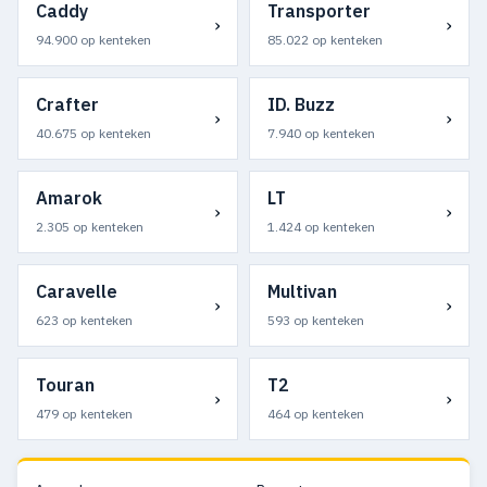
Caddy
Transporter
›
›
94.900 op kenteken
85.022 op kenteken
Crafter
ID. Buzz
›
›
40.675 op kenteken
7.940 op kenteken
Amarok
LT
›
›
2.305 op kenteken
1.424 op kenteken
Caravelle
Multivan
›
›
623 op kenteken
593 op kenteken
Touran
T2
›
›
479 op kenteken
464 op kenteken