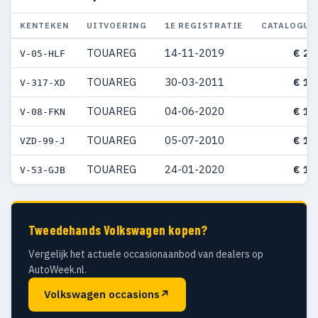
KENTEKEN
UITVOERING
1E REGISTRATIE
CATALOGUS
TOUAREG
14-11-2019
€ 21
V-05-HLF
TOUAREG
30-03-2011
€ 15
V-317-XD
TOUAREG
04-06-2020
€ 14
V-08-FKN
TOUAREG
05-07-2010
€ 14
VZD-99-J
TOUAREG
24-01-2020
€ 14
V-53-GJB
Tweedehands Volkswagen kopen?
Vergelijk het actuele occasionaanbod van dealers op
AutoWeek.nl.
Volkswagen occasions
↗