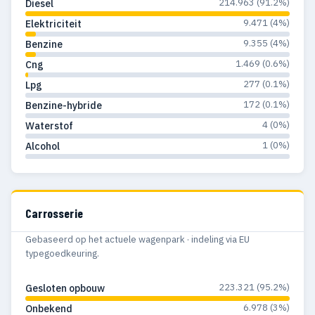
214.963 (91.2%)
Diesel
1996
309
50
9.471 (4%)
Elektriciteit
1995
165
26
9.355 (4%)
Benzine
1.469 (0.6%)
Cng
1994
108
26
277 (0.1%)
Lpg
1993
100
21
172 (0.1%)
Benzine-hybride
1992
164
26
4 (0%)
Waterstof
1 (0%)
Alcohol
1991
146
35
1990
184
41
1989
159
40
Carrosserie
1988
191
32
Gebaseerd op het actuele wagenpark · indeling via EU
typegoedkeuring.
1987
256
55
223.321 (95.2%)
Gesloten opbouw
1986
338
99
6.978 (3%)
Onbekend