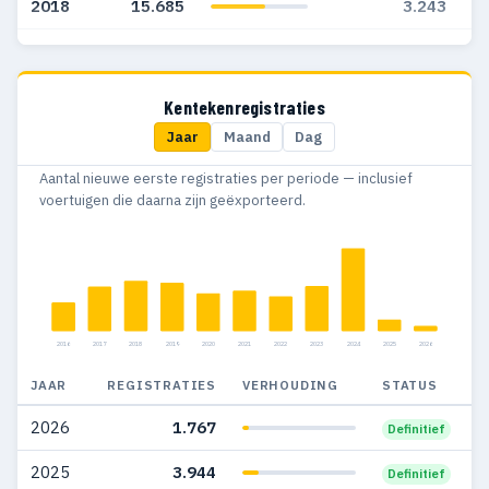
2018
15.685
3.243
2017
13.680
2.755
2016
12.817
2.267
Kentekenregistraties
Jaar
Maand
Dag
2015
9.170
1.707
Aantal nieuwe eerste registraties per periode — inclusief
2014
9.224
1.674
voertuigen die daarna zijn geëxporteerd.
2013
9.215
1.749
2012
9.282
1.767
2011
9.008
1.707
2016
2017
2018
2019
2020
2021
2022
2023
2024
2025
2026
2010
6.122
1.001
JAAR
REGISTRATIES
VERHOUDING
STATUS
2009
5.512
691
2026
1.767
Definitief
2008
7.165
889
2025
3.944
Definitief