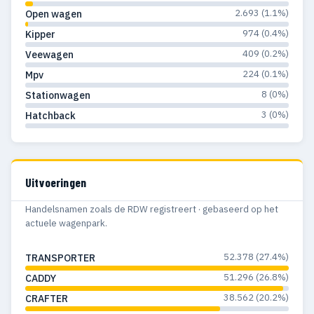
1985
311
104
2.693 (1.1%)
Open wagen
974 (0.4%)
Kipper
1984
267
107
409 (0.2%)
Veewagen
1983
198
87
224 (0.1%)
Mpv
8 (0%)
Stationwagen
1982
129
45
3 (0%)
Hatchback
1981
89
28
1980
65
21
Uitvoeringen
1979
96
31
Handelsnamen zoals de RDW registreert · gebaseerd op het
1978
123
46
actuele wagenpark.
1977
90
38
52.378 (27.4%)
TRANSPORTER
1976
71
36
51.296 (26.8%)
CADDY
1975
48
25
38.562 (20.2%)
CRAFTER