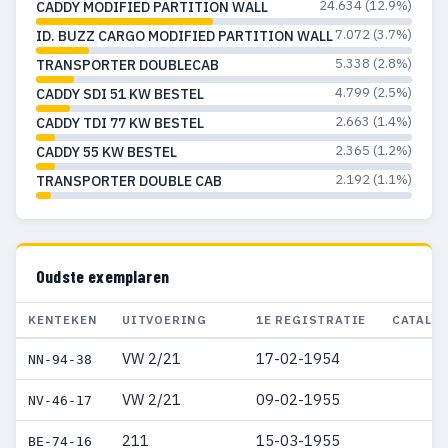
24.634 (12.9%)
CADDY MODIFIED PARTITION WALL
1974
40
21
7.072 (3.7%)
ID. BUZZ CARGO MODIFIED PARTITION WALL
1973
58
27
5.338 (2.8%)
TRANSPORTER DOUBLECAB
4.799 (2.5%)
CADDY SDI 51 KW BESTEL
1972
29
18
2.663 (1.4%)
CADDY TDI 77 KW BESTEL
1971
30
17
2.365 (1.2%)
CADDY 55 KW BESTEL
2.192 (1.1%)
TRANSPORTER DOUBLE CAB
1970
28
15
1969
28
13
1968
31
16
Oudste exemplaren
1967
22
19
KENTEKEN
UITVOERING
1E REGISTRATIE
CATALO
1966
19
19
VW 2/21
17-02-1954
NN-94-38
1965
14
14
VW 2/21
09-02-1955
NV-46-17
1964
11
11
211
15-03-1955
BE-74-16