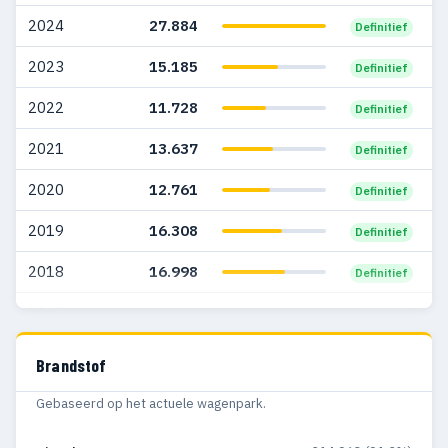
2007
6.407
874
2024
27.884
Definitief
2006
3.753
669
2023
15.185
Definitief
2005
3.634
616
2022
11.728
Definitief
2004
3.386
278
2021
13.637
Definitief
2003
1.268
95
2020
12.761
Definitief
2002
1.400
83
2019
16.308
Definitief
2001
980
74
2018
16.998
Definitief
2000
940
82
2017
14.997
Definitief
1999
824
62
2016
9.717
Definitief
Brandstof
1998
595
56
Gebaseerd op het actuele wagenpark.
1997
299
39