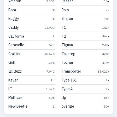
›
›
Amarok
Passat
2.305
16
›
›
Bora
Polo
1
2
›
›
Buggy
Sharan
1
78
›
›
Caddy
T1
94.900
142
›
›
California
T2
9
464
›
›
Caravelle
Tiguan
623
249
›
›
Crafter
Touareg
40.675
428
›
›
Golf
Touran
245
479
›
›
ID. Buzz
Transporter
7.940
85.022
›
›
Kever
Type 181
10
1
›
›
LT
Type 4
1.424
1
›
›
Multivan
Up
593
63
›
›
New Beetle
overige
2
50