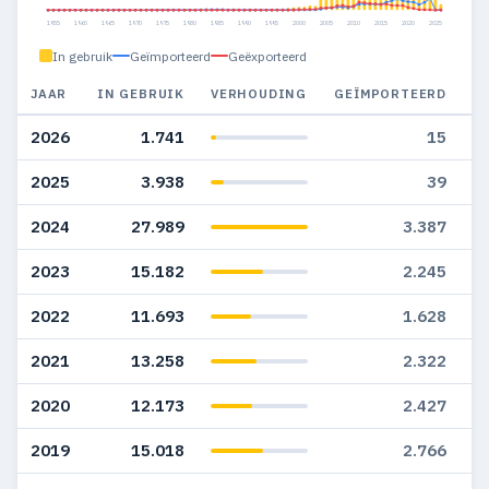
1955
1960
1965
1970
1975
1980
1985
1990
1995
2000
2005
2010
2015
2020
2025
In gebruik
Geïmporteerd
Geëxporteerd
JAAR
IN GEBRUIK
VERHOUDING
GEÏMPORTEERD
G
2026
1.741
15
2025
3.938
39
2024
27.989
3.387
2023
15.182
2.245
2022
11.693
1.628
2021
13.258
2.322
2020
12.173
2.427
2019
15.018
2.766