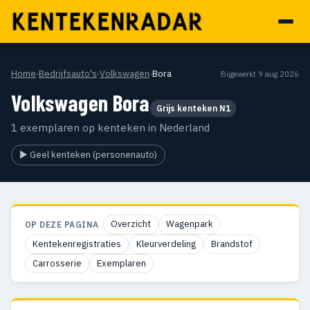
Home
›
Bedrijfsauto's
›
Volkswagen
›
Bora
Bijgewerkt 9 aug 2026
Volkswagen Bora
Grijs kenteken N1
1 exemplaren op kenteken in Nederland
▶ Geel kenteken (personenauto)
Overzicht
Wagenpark
OP DEZE PAGINA
Kentekenregistraties
Kleurverdeling
Brandstof
Carrosserie
Exemplaren