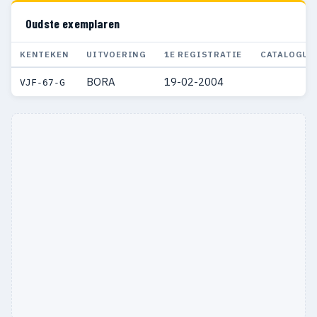
Oudste exemplaren
KENTEKEN
UITVOERING
1E REGISTRATIE
CATALOGUS
BORA
19-02-2004
VJF-67-G