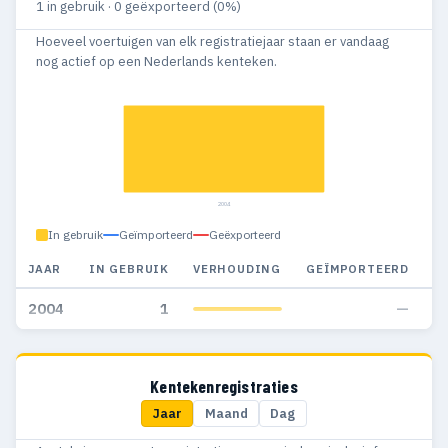
1 in gebruik · 0 geëxporteerd (0%)
Hoeveel voertuigen van elk registratiejaar staan er vandaag
nog actief op een Nederlands kenteken.
2004
In gebruik
Geïmporteerd
Geëxporteerd
JAAR
IN GEBRUIK
VERHOUDING
GEÏMPORTEERD
G
2004
1
—
Kentekenregistraties
Jaar
Maand
Dag