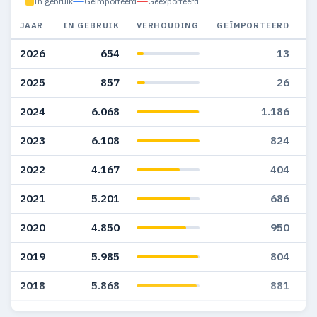
In gebruik
Geïmporteerd
Geëxporteerd
JAAR
IN GEBRUIK
VERHOUDING
GEÏMPORTEERD
G
2026
654
13
2025
857
26
2024
6.068
1.186
2023
6.108
824
2022
4.167
404
2021
5.201
686
2020
4.850
950
2019
5.985
804
2018
5.868
881
2017
5.150
833