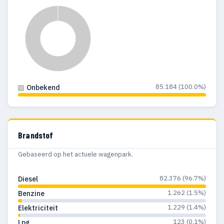
1984
130
57
1983
87
40
1982
81
23
1981
71
21
1980
36
9
85.184 (100.0%)
Onbekend
1979
14
8
1978
9
9
Brandstof
1977
7
7
Gebaseerd op het actuele wagenpark.
1976
9
9
82.376 (96.7%)
Diesel
1975
6
6
1.262 (1.5%)
Benzine
1.229 (1.4%)
1974
11
10
Elektriciteit
123 (0.1%)
Lpg