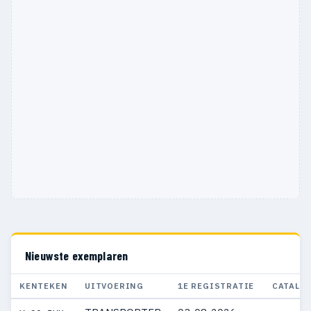
Nieuwste exemplaren
KENTEKEN
UITVOERING
1E REGISTRATIE
CATALO