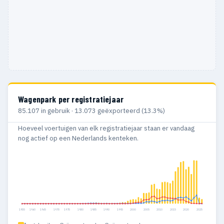
Wagenpark per registratiejaar
85.107 in gebruik · 13.073 geëxporteerd (13.3%)
Hoeveel voertuigen van elk registratiejaar staan er vandaag
nog actief op een Nederlands kenteken.
1955
1960
1965
1970
1975
1980
1985
1990
1995
2000
2005
2010
2015
2020
2025