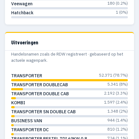
180 (0.2%)
1960
1
1
Veewagen
1 (0%)
Hatchback
1959
2
2
1957
3
3
Uitvoeringen
1956
1
—
Handelsnamen zoals de RDW registreert · gebaseerd op het
1955
2
1
actuele wagenpark.
52.371 (78.7%)
TRANSPORTER
5.341 (8%)
TRANSPORTER DOUBLECAB
2.192 (3.3%)
TRANSPORTER DOUBLE CAB
1.597 (2.4%)
KOMBI
1.348 (2%)
TRANSPORTER SN DOUBLE CAB
944 (1.4%)
BUSINESS VAN
810 (1.2%)
TRANSPORTER DC
724 (1.1%)
TRANSPORTER BESTEL TDI 63KW 0.8