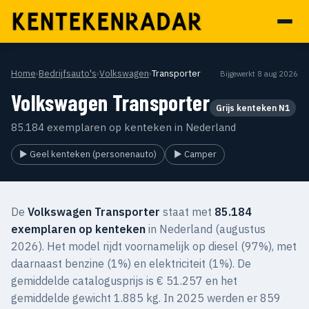
Home
›
Bedrijfsauto's
›
Volkswagen
›
Transporter
Bijgewerkt 8 aug 2026
Volkswagen Transporter
Grijs kenteken N1
85.184 exemplaren op kenteken in Nederland
▶ Geel kenteken (personenauto)
▶ Camper
De
Volkswagen Transporter
staat met
85.184
exemplaren op kenteken
in Nederland (augustus
2026). Het model rijdt voornamelijk op diesel (97%), met
daarnaast benzine (1%) en elektriciteit (1%). De
gemiddelde catalogusprijs is € 51.257 en het
gemiddelde gewicht 1.885 kg. In 2025 werden er 859