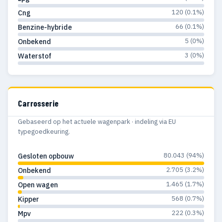
1973
10
11
120 (0.1%)
Cng
1972
5
5
66 (0.1%)
Benzine-hybride
5 (0%)
Onbekend
1970
4
4
3 (0%)
Waterstof
1969
3
3
1968
6
6
Carrosserie
1967
5
5
Gebaseerd op het actuele wagenpark · indeling via EU
1966
5
5
typegoedkeuring.
1965
2
2
80.043 (94%)
Gesloten opbouw
1964
5
5
2.705 (3.2%)
Onbekend
1.465 (1.7%)
Open wagen
1962
1
1
568 (0.7%)
Kipper
1961
6
6
222 (0.3%)
Mpv