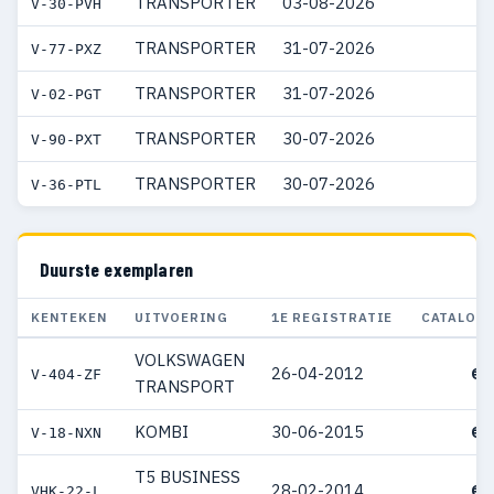
TRANSPORTER
03-08-2026
V-30-PVH
TRANSPORTER
31-07-2026
V-77-PXZ
TRANSPORTER
31-07-2026
V-02-PGT
TRANSPORTER
30-07-2026
V-90-PXT
TRANSPORTER
30-07-2026
V-36-PTL
Duurste exemplaren
KENTEKEN
UITVOERING
1E REGISTRATIE
CATALOG
VOLKSWAGEN
26-04-2012
€ 
V-404-ZF
TRANSPORT
KOMBI
30-06-2015
€ 
V-18-NXN
T5 BUSINESS
28-02-2014
€ 
VHK-22-L