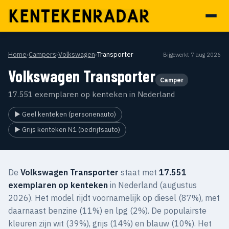
Home
›
Campers
›
Volkswagen
›
Transporter
Bijgewerkt 7 aug 2026
Volkswagen Transporter
Camper
17.551 exemplaren op kenteken in Nederland
▶ Geel kenteken (personenauto)
▶ Grijs kenteken N1 (bedrijfsauto)
De
Volkswagen Transporter
staat met
17.551
exemplaren op kenteken
in Nederland (augustus
2026). Het model rijdt voornamelijk op diesel (87%), met
daarnaast benzine (11%) en lpg (2%). De populairste
kleuren zijn wit (39%), grijs (14%) en blauw (10%). Het