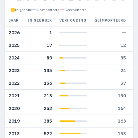
1965
1970
1975
1980
1985
1990
1995
2000
2005
2010
2015
2020
2025
In gebruik
Geïmporteerd
Geëxporteerd
JAAR
IN GEBRUIK
VERHOUDING
GEÏMPORTEERD
G
2026
1
—
2025
17
12
2024
89
35
2023
135
24
2022
156
57
2021
218
130
2020
252
164
2019
385
163
2018
522
158