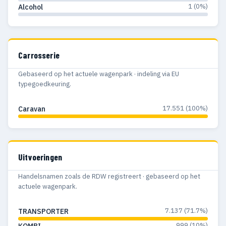
1963
1
1
1 (0%)
Alcohol
1959
1
1
Carrosserie
Gebaseerd op het actuele wagenpark · indeling via EU
typegoedkeuring.
17.551 (100%)
Caravan
Uitvoeringen
Handelsnamen zoals de RDW registreert · gebaseerd op het
actuele wagenpark.
7.137 (71.7%)
TRANSPORTER
999 (10%)
KOMBI