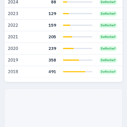
2024
88
Definitief
2006
400
97
2023
129
Definitief
2005
448
142
2022
159
Definitief
2004
566
104
2021
205
Definitief
2003
441
94
2020
239
Definitief
2002
554
121
2019
358
Definitief
2001
426
105
2018
491
Definitief
2000
463
114
2017
646
Definitief
1999
408
126
2016
549
Definitief
1998
399
136
1997
375
200
1996
407
247