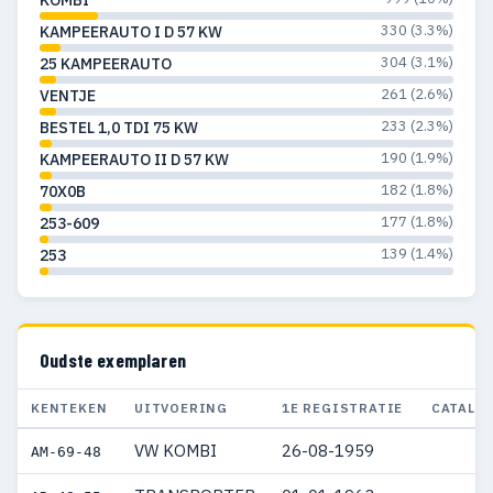
330 (3.3%)
KAMPEERAUTO I D 57 KW
304 (3.1%)
25 KAMPEERAUTO
261 (2.6%)
VENTJE
233 (2.3%)
BESTEL 1,0 TDI 75 KW
190 (1.9%)
KAMPEERAUTO II D 57 KW
182 (1.8%)
70X0B
177 (1.8%)
253-609
139 (1.4%)
253
Oudste exemplaren
KENTEKEN
UITVOERING
1E REGISTRATIE
CATALO
VW KOMBI
26-08-1959
AM-69-48