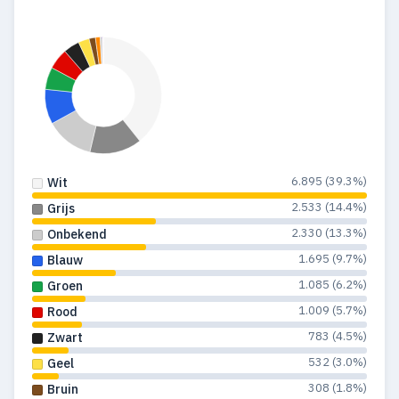
1984
273
130
1983
309
172
1982
325
167
1981
298
157
1980
262
98
6.895 (39.3%)
Wit
2.533 (14.4%)
Grijs
1979
58
23
2.330 (13.3%)
Onbekend
1978
17
16
1.695 (9.7%)
Blauw
1.085 (6.2%)
Groen
1977
17
14
1.009 (5.7%)
Rood
1976
16
13
783 (4.5%)
Zwart
1975
10
8
532 (3.0%)
Geel
308 (1.8%)
Bruin
1974
12
11