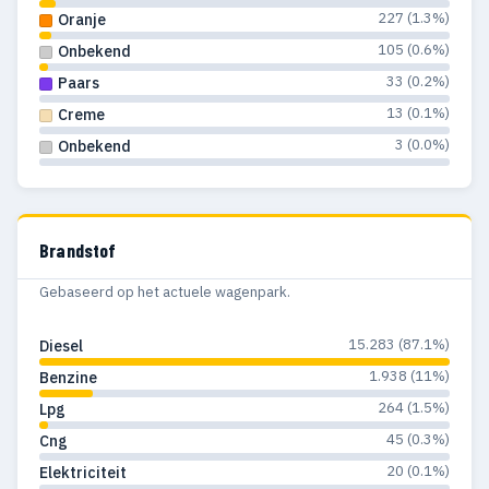
227 (1.3%)
Oranje
1973
9
7
105 (0.6%)
Onbekend
33 (0.2%)
Paars
1972
17
16
13 (0.1%)
Creme
1971
13
13
3 (0.0%)
Onbekend
1970
9
9
1969
3
3
Brandstof
1968
3
3
Gebaseerd op het actuele wagenpark.
1967
5
6
15.283 (87.1%)
Diesel
1966
1
1
1.938 (11%)
Benzine
1965
2
2
264 (1.5%)
Lpg
45 (0.3%)
Cng
1964
2
2
20 (0.1%)
Elektriciteit