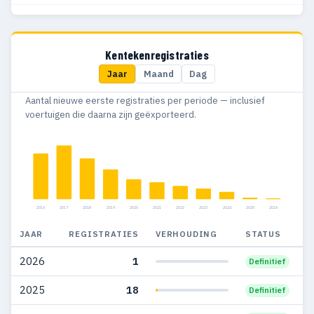
2017
675
193
2016
565
157
Kentekenregistraties
Jaar
Maand
Dag
2015
480
105
Aantal nieuwe eerste registraties per periode — inclusief
2014
458
80
voertuigen die daarna zijn geëxporteerd.
2013
545
86
2012
675
102
2011
589
103
2016
2017
2018
2019
2020
2021
2022
2023
2024
2025
2026
2010
488
89
JAAR
REGISTRATIES
VERHOUDING
STATUS
2009
493
68
2026
1
Definitief
2008
613
88
2025
18
Definitief
2007
556
91