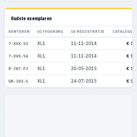
Oudste exemplaren
KENTEKEN
UITVOERING
1E REGISTRATIE
CATALOGUS
XL1
11-11-2014
€ 11
7-XVX-53
XL1
11-11-2014
€ 11
7-XVX-54
XL1
20-05-2015
€ 13
P-787-FJ
XL1
24-07-2015
€ 11
GR-193-S