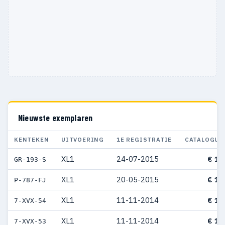
Nieuwste exemplaren
KENTEKEN
UITVOERING
1E REGISTRATIE
CATALOGUS
XL1
24-07-2015
€ 11
GR-193-S
XL1
20-05-2015
€ 13
P-787-FJ
XL1
11-11-2014
€ 11
7-XVX-54
XL1
11-11-2014
€ 11
7-XVX-53