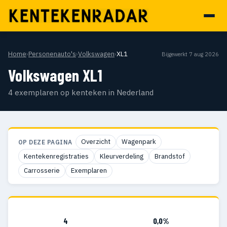
Home
›
Personenauto's
›
Volkswagen
›
XL1
Bijgewerkt 7 aug 2026
Volkswagen XL1
4 exemplaren op kenteken in Nederland
Overzicht
Wagenpark
OP DEZE PAGINA
Kentekenregistraties
Kleurverdeling
Brandstof
Carrosserie
Exemplaren
4
0,0%