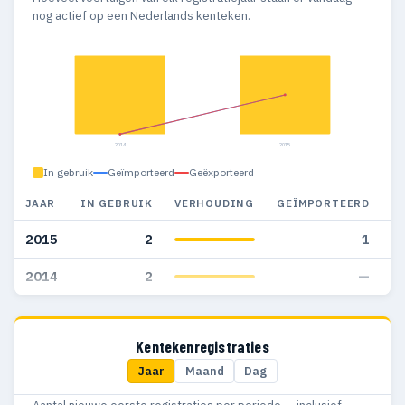
nog actief op een Nederlands kenteken.
2014
2015
In gebruik
Geïmporteerd
Geëxporteerd
JAAR
IN GEBRUIK
VERHOUDING
GEÏMPORTEERD
G
2015
2
1
2014
2
—
Kentekenregistraties
Jaar
Maand
Dag