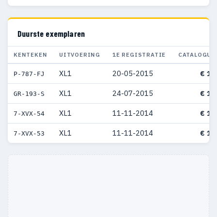
Duurste exemplaren
KENTEKEN
UITVOERING
1E REGISTRATIE
CATALOGUS
XL1
20-05-2015
€ 13
P-787-FJ
XL1
24-07-2015
€ 11
GR-193-S
XL1
11-11-2014
€ 11
7-XVX-54
XL1
11-11-2014
€ 11
7-XVX-53