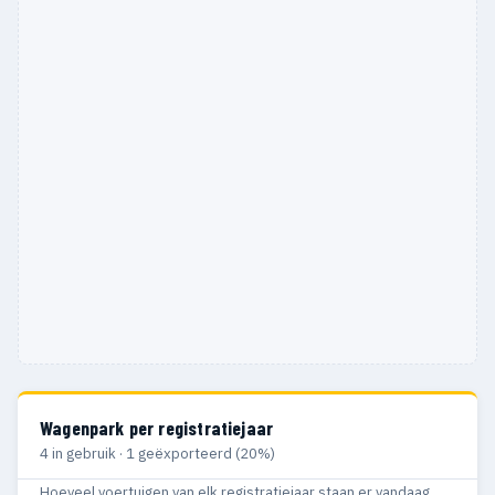
Wagenpark per registratiejaar
4 in gebruik · 1 geëxporteerd (20%)
Hoeveel voertuigen van elk registratiejaar staan er vandaag