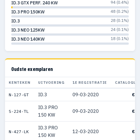
94 (0.4%)
ID.3 GTX PERF. 240 KW
48 (0.2%)
ID.3 PRO 150KW
28 (0.1%)
ID.3
24 (0.1%)
ID.3 NEO 125KW
18 (0.1%)
ID.3 NEO 140KW
Oudste exemplaren
KENTEKEN
UITVOERING
1E REGISTRATIE
CATALOGUS
ID.3
09-03-2020
€ 4
N-127-GT
ID.3 PRO
09-03-2020
€ 3
S-224-TL
150 KW
ID.3 PRO
12-03-2020
€ 4
N-427-LK
150 KW