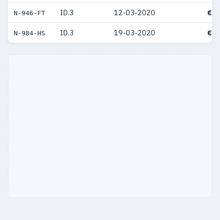
ID.3
12-03-2020
€ 4
N-946-FT
ID.3
19-03-2020
€ 3
N-984-HS