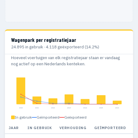
Wagenpark per registratiejaar
24.895 in gebruik · 4.118 geëxporteerd (14.2%)
Hoeveel voertuigen van elk registratiejaar staan er vandaag
nog actief op een Nederlands kenteken.
2020
2021
2022
2023
2024
2025
2026
In gebruik
Geïmporteerd
Geëxporteerd
JAAR
IN GEBRUIK
VERHOUDING
GEÏMPORTEERD
G