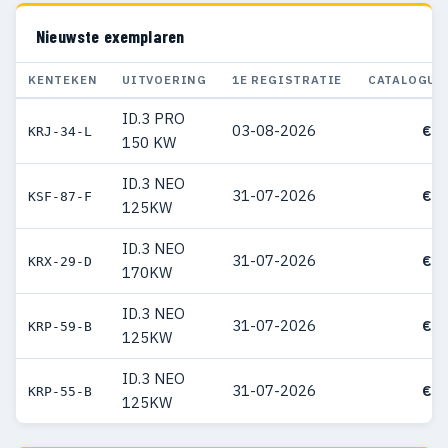
Nieuwste exemplaren
KENTEKEN
UITVOERING
1E REGISTRATIE
CATALOGUS
ID.3 PRO
03-08-2026
€ 3
KRJ-34-L
150 KW
ID.3 NEO
31-07-2026
€ 3
KSF-87-F
125KW
ID.3 NEO
31-07-2026
€ 4
KRX-29-D
170KW
ID.3 NEO
31-07-2026
€ 3
KRP-59-B
125KW
ID.3 NEO
31-07-2026
€ 3
KRP-55-B
125KW