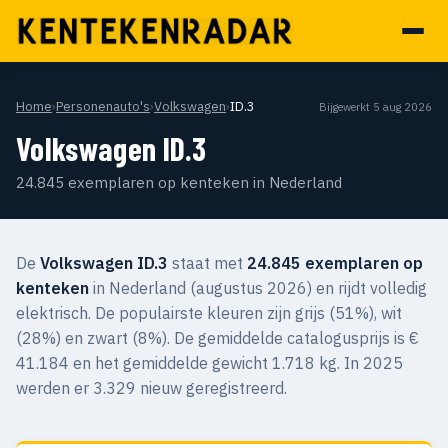
Home
›
Personenauto's
›
Volkswagen
›
ID.3
Bijgewerkt 5 aug 2026
Volkswagen ID.3
24.845 exemplaren op kenteken in Nederland
De
Volkswagen ID.3
staat met
24.845 exemplaren op
kenteken
in Nederland (augustus 2026) en rijdt volledig
elektrisch. De populairste kleuren zijn grijs (51%), wit
(28%) en zwart (8%). De gemiddelde catalogusprijs is €
41.184 en het gemiddelde gewicht 1.718 kg. In 2025
werden er 3.329 nieuw geregistreerd.