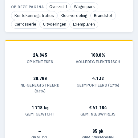
Overzicht
Wagenpark
OP DEZE PAGINA
Kentekenregistraties
Kleurverdeling
Brandstof
Carrosserie
Uitvoeringen
Exemplaren
24.845
100,0%
OP KENTEKEN
VOLLEDIG ELEKTRISCH
20.769
4.132
NL-GEREGISTREERD
GEÏMPORTEERD (17%)
(83%)
1.718 kg
€ 41.184
GEM. GEWICHT
GEM. NIEUWPRIJS
—
95 pk
GEM. CO₂
GEM. VERMOGEN