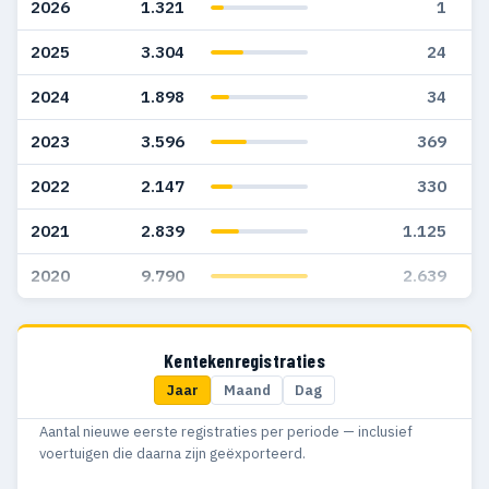
2026
1.321
1
2025
3.304
24
2024
1.898
34
2023
3.596
369
2022
2.147
330
2021
2.839
1.125
2020
9.790
2.639
Kentekenregistraties
Jaar
Maand
Dag
Aantal nieuwe eerste registraties per periode — inclusief
voertuigen die daarna zijn geëxporteerd.