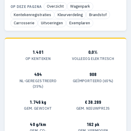
Overzicht
Wagenpark
OP DEZE PAGINA
Kentekenregistraties
Kleurverdeling
Brandstof
Carrosserie
Uitvoeringen
Exemplaren
1.401
0,0%
OP KENTEKEN
VOLLEDIG ELEKTRISCH
494
908
NL-GEREGISTREERD
GEÏMPORTEERD (65%)
(35%)
1.746 kg
€ 38.289
GEM. GEWICHT
GEM. NIEUWPRIJS
40 g/km
162 pk
GEM. CO₂
GEM. VERMOGEN