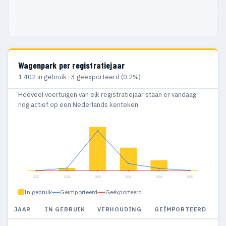
Wagenpark per registratiejaar
1.402 in gebruik · 3 geëxporteerd (0.2%)
Hoeveel voertuigen van elk registratiejaar staan er vandaag
nog actief op een Nederlands kenteken.
2020
2021
2022
2023
2024
2025
In gebruik
Geïmporteerd
Geëxporteerd
JAAR
IN GEBRUIK
VERHOUDING
GEÏMPORTEERD
G