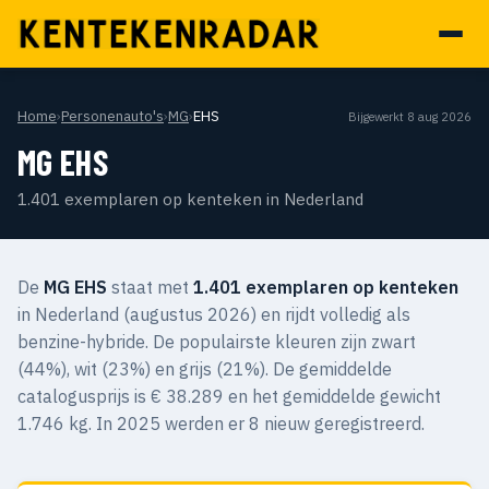
Home
›
Personenauto's
›
MG
›
EHS
Bijgewerkt 8 aug 2026
MG EHS
1.401 exemplaren op kenteken in Nederland
De
MG EHS
staat met
1.401 exemplaren op kenteken
in Nederland (augustus 2026) en rijdt volledig als
benzine-hybride. De populairste kleuren zijn zwart
(44%), wit (23%) en grijs (21%). De gemiddelde
catalogusprijs is € 38.289 en het gemiddelde gewicht
1.746 kg. In 2025 werden er 8 nieuw geregistreerd.