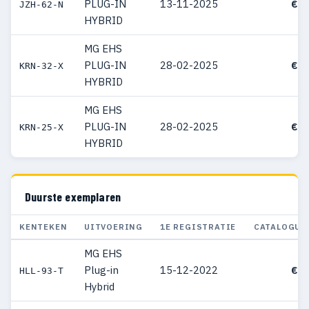
PLUG-IN
13-11-2025
€ 4
JZH-62-N
HYBRID
MG EHS
PLUG-IN
28-02-2025
€ 4
KRN-32-X
HYBRID
MG EHS
PLUG-IN
28-02-2025
€ 4
KRN-25-X
HYBRID
Duurste exemplaren
KENTEKEN
UITVOERING
1E REGISTRATIE
CATALOGUS
MG EHS
Plug-in
15-12-2022
€ 9
HLL-93-T
Hybrid