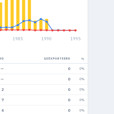
1985
1990
1995
RD
GEËXPORTEERD
%
—
0
0%
—
0
0%
2
0
0%
7
0
0%
4
0
0%