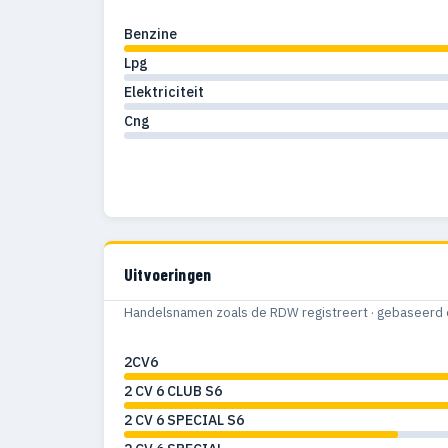
Benzine
1957
27
Lpg
1956
29
Elektriciteit
1955
20
Cng
1954
14
1953
4
1952
5
Uitvoeringen
1951
5
Handelsnamen zoals de RDW registreert · gebaseerd 
1920
5
2CV6
1919
1
2 CV 6 CLUB S6
2 CV 6 SPECIAL S6