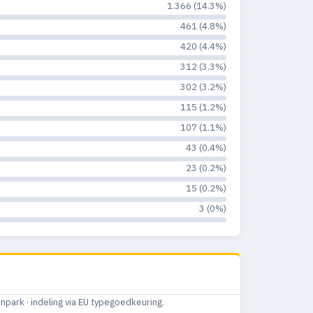
1.366 (14.3%)
9
0
0%
461 (4.8%)
420 (4.4%)
18
0
0%
312 (3.3%)
18
0
0%
302 (3.2%)
115 (1.2%)
26
0
0%
107 (1.1%)
30
3
8.6%
43 (0.4%)
13
0
0%
23 (0.2%)
15 (0.2%)
29
0
0%
3 (0%)
26
1
2.6%
37
0
0%
46
0
0%
ark · indeling via EU typegoedkeuring.
39
0
0%