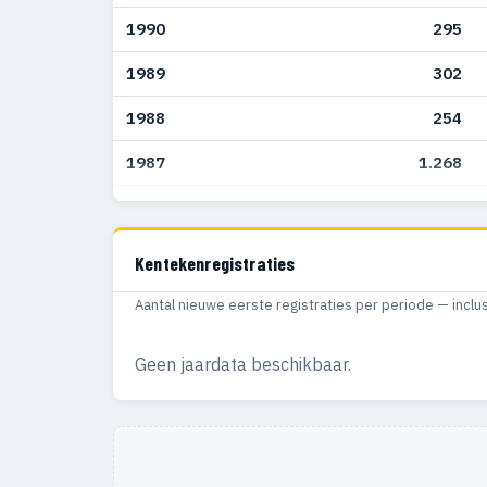
1990
295
1989
302
1988
254
1987
1.268
1986
1.658
1985
1.049
Kentekenregistraties
1984
917
Aantal nieuwe eerste registraties per periode — inclu
1983
837
Geen jaardata beschikbaar.
1982
717
1981
442
1980
126