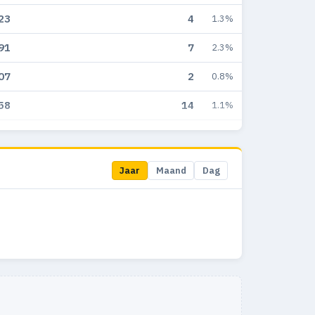
23
4
1.3%
91
7
2.3%
07
2
0.8%
58
14
1.1%
38
10
0.6%
36
12
1.1%
Jaar
Maand
Dag
78
12
1.3%
77
14
1.6%
74
9
1.2%
53
10
2.2%
25
1
0.8%