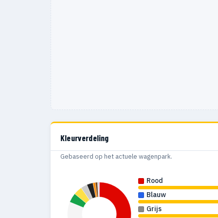
1979
140
1978
143
1977
115
1976
111
1975
69
1974
112
1973
44
Kleurverdeling
1972
91
Gebaseerd op het actuele wagenpark.
1971
89
Rood
1970
137
Blauw
Grijs
1969
71