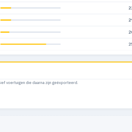
2
2
2
2
2
1
sief voertuigen die daarna zijn geëxporteerd.