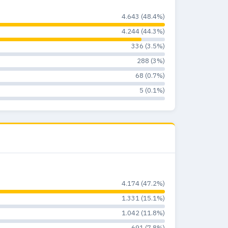
4.643 (48.4%)
22
0
0%
4.244 (44.3%)
25
0
0%
336 (3.5%)
18
1
4.8%
288 (3%)
68 (0.7%)
14
0
0%
5 (0.1%)
3
0
0%
4
0
0%
5
0
0%
5
0
0%
4.174 (47.2%)
1
0
0%
1.331 (15.1%)
1.042 (11.8%)
691 (7.8%)