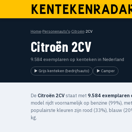
Home
›
Personenauto's
›
Citroën
›
2CV
Citroën 2CV
9.584 exemplaren op kenteken in Nederland
▶ Grijs kenteken (bedrijfsauto)
▶ Camper
De
Citroën 2CV
staat met
9.584 exemplaren 
model rijdt voornamelijk op benzine (99%), met 
populairste kleuren zijn rood (33%), blauw (20
kg.