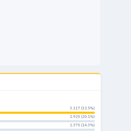
31
1
0.7%
33
1
0.7%
35
0
0%
25
4
3.5%
21
1
1.4%
28
1
0.9%
13
0
0%
24
0
0%
16
0
0%
3.117 (32.5%)
13
0
1.925 (20.1%)
0%
1.375 (14.3%)
17
0
0%