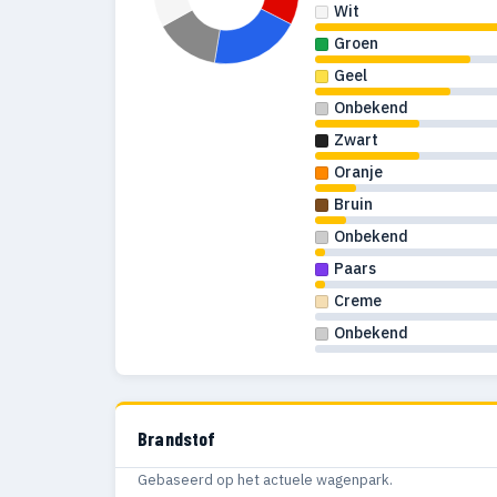
Wit
1968
62
Groen
Geel
1967
54
Onbekend
1966
25
Zwart
Oranje
1965
34
Bruin
1964
32
Onbekend
1963
16
Paars
Creme
1962
35
Onbekend
1961
37
1960
58
Brandstof
1959
64
Gebaseerd op het actuele wagenpark.
1958
48