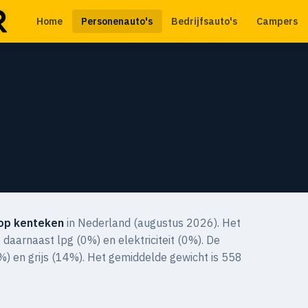
Home
Personenauto's
Bedrijfsauto's
Campers
op kenteken
in Nederland (augustus 2026). Het
daarnaast lpg (0%) en elektriciteit (0%). De
%) en grijs (14%). Het gemiddelde gewicht is 558