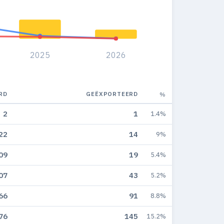
2025
2026
RD
GEËXPORTEERD
%
2
1
1.4%
22
14
9%
09
19
5.4%
07
43
5.2%
66
91
8.8%
76
145
15.2%