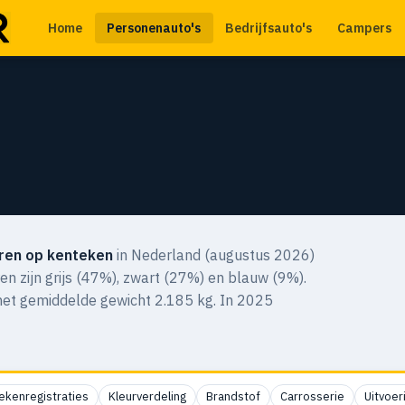
Home
Personenauto's
Bedrijfsauto's
Campers
ren op kenteken
in Nederland (augustus 2026)
uren zijn grijs (47%), zwart (27%) en blauw (9%).
het gemiddelde gewicht 2.185 kg. In 2025
ekenregistraties
Kleurverdeling
Brandstof
Carrosserie
Uitvoer