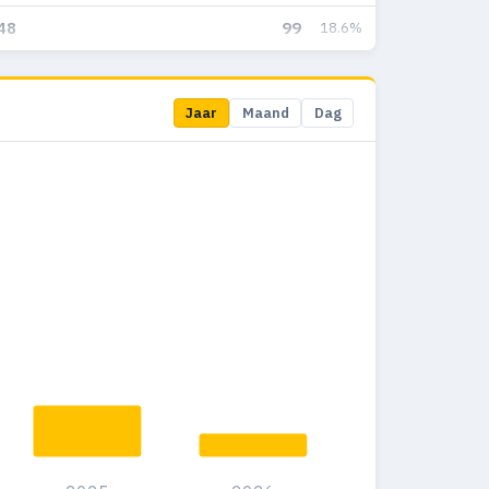
48
99
18.6%
Jaar
Maand
Dag