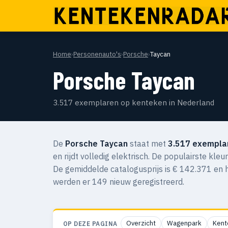
Home
›
Personenauto's
›
Porsche
›
Taycan
Porsche Taycan
3.517 exemplaren op kenteken in Nederland
De
Porsche Taycan
staat met
3.517 exempla
en rijdt volledig elektrisch. De populairste kle
De gemiddelde catalogusprijs is € 142.371 en 
werden er 149 nieuw geregistreerd.
Overzicht
Wagenpark
Kent
OP DEZE PAGINA