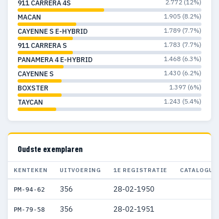
2.772 (12%)
911 CARRERA 4S
1960
59
55
1.905 (8.2%)
MACAN
1959
41
41
1.789 (7.7%)
CAYENNE S E-HYBRID
1958
34
30
1.783 (7.7%)
911 CARRERA S
1.468 (6.3%)
PANAMERA 4 E-HYBRID
1957
52
51
1.430 (6.2%)
CAYENNE S
1956
22
20
1.397 (6%)
BOXSTER
1.243 (5.4%)
TAYCAN
1955
24
23
1954
12
11
1953
12
11
Oudste exemplaren
1952
4
4
KENTEKEN
UITVOERING
1E REGISTRATIE
CATALOGUS
1951
8
8
356
28-02-1950
PM-94-62
1950
1
1
356
28-02-1951
PM-79-58