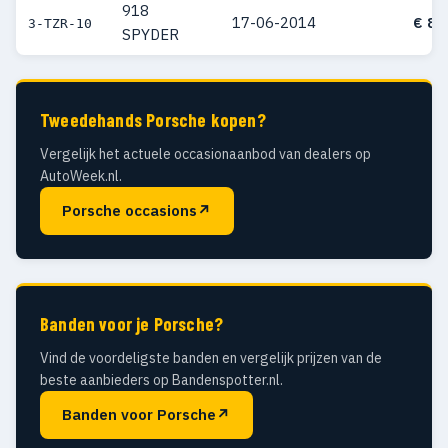
918
17-06-2014
€ 86
3-TZR-10
SPYDER
Tweedehands Porsche kopen?
Vergelijk het actuele occasionaanbod van dealers op
AutoWeek.nl.
Porsche occasions
↗
Banden voor je Porsche?
Vind de voordeligste banden en vergelijk prijzen van de
beste aanbieders op Bandenspotter.nl.
Banden voor Porsche
↗