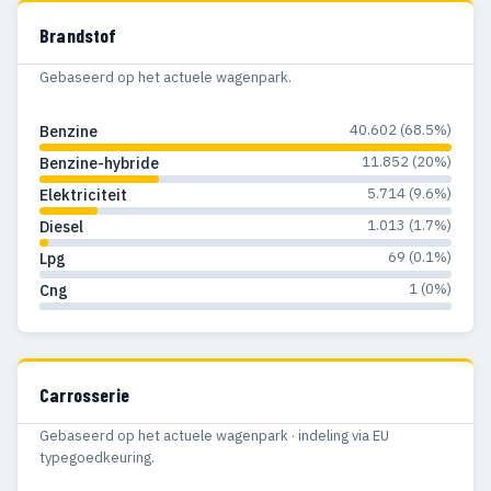
1982
398
348
Brandstof
1981
346
305
Gebaseerd op het actuele wagenpark.
1980
347
273
40.602 (68.5%)
Benzine
1979
343
288
11.852 (20%)
Benzine-hybride
1978
318
262
5.714 (9.6%)
Elektriciteit
1.013 (1.7%)
Diesel
1977
325
280
69 (0.1%)
Lpg
1976
305
260
1 (0%)
Cng
1975
209
181
1974
225
198
Carrosserie
1973
305
264
Gebaseerd op het actuele wagenpark · indeling via EU
1972
285
257
typegoedkeuring.