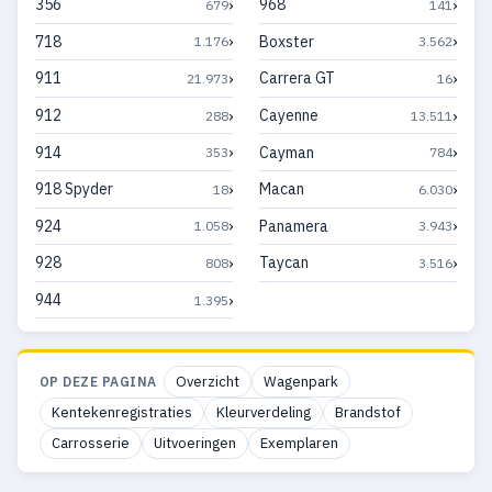
›
›
356
968
679
141
›
›
718
Boxster
1.176
3.562
›
›
911
Carrera GT
21.973
16
›
›
912
Cayenne
288
13.511
›
›
914
Cayman
353
784
›
›
918 Spyder
Macan
18
6.030
›
›
924
Panamera
1.058
3.943
›
›
928
Taycan
808
3.516
›
944
1.395
Overzicht
Wagenpark
OP DEZE PAGINA
Kentekenregistraties
Kleurverdeling
Brandstof
Carrosserie
Uitvoeringen
Exemplaren