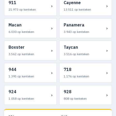
911
Cayenne
›
›
21.973 op kenteken
13.511 op kenteken
Macan
Panamera
›
›
6.030 op kenteken
3.943 op kenteken
Boxster
Taycan
›
›
3.562 op kenteken
3.516 op kenteken
944
718
›
›
1.395 op kenteken
1.176 op kenteken
924
928
›
›
1.058 op kenteken
808 op kenteken