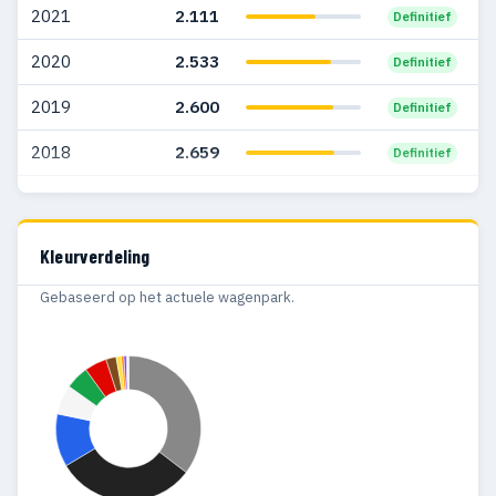
2021
2.111
Definitief
2003
722
539
2020
2.533
Definitief
2002
699
537
2019
2.600
Definitief
2001
698
560
2018
2.659
Definitief
2000
725
584
2017
2.256
Definitief
1999
816
652
2016
1.400
Definitief
Kleurverdeling
1998
655
541
Gebaseerd op het actuele wagenpark.
1997
661
601
1996
335
339
1995
319
306
1994
353
340