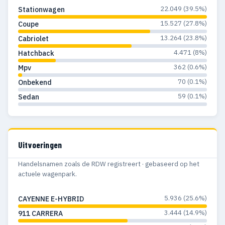
1971
249
209
22.049 (39.5%)
Stationwagen
1970
255
223
15.527 (27.8%)
Coupe
13.264 (23.8%)
Cabriolet
1969
175
172
4.471 (8%)
Hatchback
1968
154
143
362 (0.6%)
Mpv
70 (0.1%)
Onbekend
1967
128
117
59 (0.1%)
Sedan
1966
119
114
1965
108
92
Uitvoeringen
1964
105
90
Handelsnamen zoals de RDW registreert · gebaseerd op het
1963
86
81
actuele wagenpark.
1962
56
51
5.936 (25.6%)
CAYENNE E-HYBRID
1961
47
42
3.444 (14.9%)
911 CARRERA