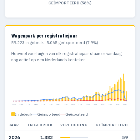
GEÏMPORTEERD (58%)
Wagenpark per registratiejaar
59.223 in gebruik · 5.065 geëxporteerd (7.9%)
Hoeveel voertuigen van elk registratiejaar staan er vandaag
nog actief op een Nederlands kenteken.
1950
1955
1960
1965
1970
1975
1980
1985
1990
1995
2000
2005
2010
2015
2020
2025
In gebruik
Geïmporteerd
Geëxporteerd
JAAR
IN GEBRUIK
VERHOUDING
GEÏMPORTEERD
G
2026
1.382
59