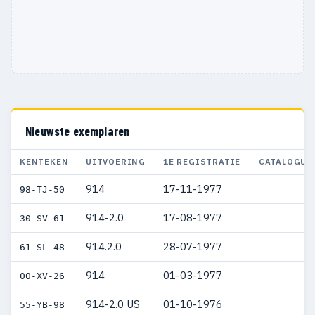
Nieuwste exemplaren
KENTEKEN
UITVOERING
1E REGISTRATIE
CATALOGUS
914
17-11-1977
98-TJ-50
914-2.0
17-08-1977
30-SV-61
914.2.0
28-07-1977
61-SL-48
914
01-03-1977
00-XV-26
914-2.0 US
01-10-1976
55-YB-98