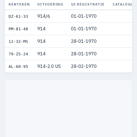
KENTEKEN
UITVOERING
1E REGISTRATIE
CATALOGUS
914/6
01-01-1970
DZ-61-33
914
01-01-1970
PM-81-48
914
28-01-1970
12-32-MS
914
28-01-1970
79-ZS-24
914-2.0 US
28-02-1970
AL-60-95