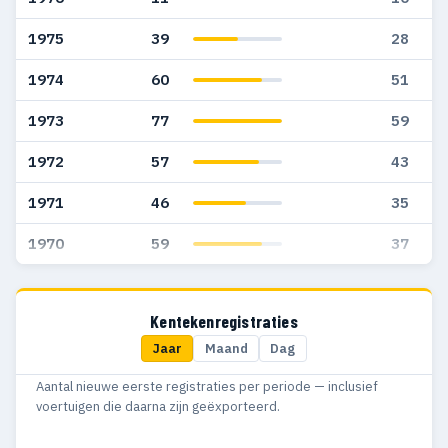
1975
39
28
1974
60
51
1973
77
59
1972
57
43
1971
46
35
1970
59
37
Kentekenregistraties
Jaar
Maand
Dag
Aantal nieuwe eerste registraties per periode — inclusief
voertuigen die daarna zijn geëxporteerd.