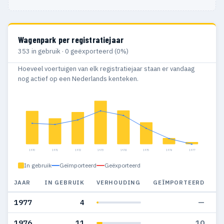
Wagenpark per registratiejaar
353 in gebruik · 0 geëxporteerd (0%)
Hoeveel voertuigen van elk registratiejaar staan er vandaag
nog actief op een Nederlands kenteken.
1970
1971
1972
1973
1974
1975
1976
1977
In gebruik
Geïmporteerd
Geëxporteerd
JAAR
IN GEBRUIK
VERHOUDING
GEÏMPORTEERD
G
1977
4
—
1976
11
10