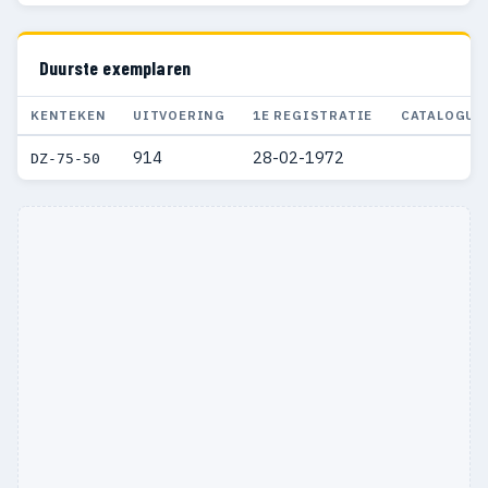
Duurste exemplaren
KENTEKEN
UITVOERING
1E REGISTRATIE
CATALOGUS
914
28-02-1972
€ 
DZ-75-50