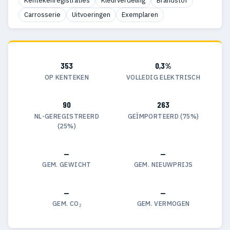
Kentekenregistraties
Kleurverdeling
Brandstof
Carrosserie
Uitvoeringen
Exemplaren
353
0,3%
OP KENTEKEN
VOLLEDIG ELEKTRISCH
90
263
NL-GEREGISTREERD
GEÏMPORTEERD (75%)
(25%)
—
—
GEM. GEWICHT
GEM. NIEUWPRIJS
—
—
GEM. CO₂
GEM. VERMOGEN