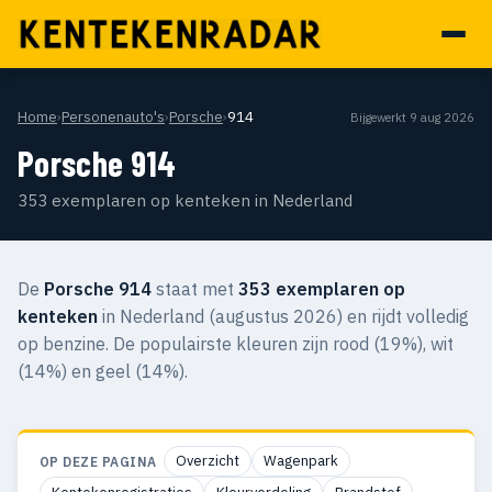
Home
›
Personenauto's
›
Porsche
›
914
Bijgewerkt 9 aug 2026
Porsche 914
353 exemplaren op kenteken in Nederland
De
Porsche 914
staat met
353 exemplaren op
kenteken
in Nederland (augustus 2026) en rijdt volledig
op benzine. De populairste kleuren zijn rood (19%), wit
(14%) en geel (14%).
Overzicht
Wagenpark
OP DEZE PAGINA