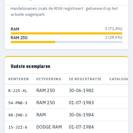
Handelsnamen zoals de RDW registreert · gebaseerd op het
actuele wagenpark.
5 (71.4%)
RAM
2 (28.6%)
RAM 250
Oudste exemplaren
KENTEKEN
UITVOERING
1E REGISTRATIE
CATALOGUS
RAM 250
30-06-1982
R-225-XL
RAM 250
01-07-1983
54-PNB-3
RAM
30-06-1984
98-ZHD-2
DODGE RAM
01-07-1984
15-JZZ-6