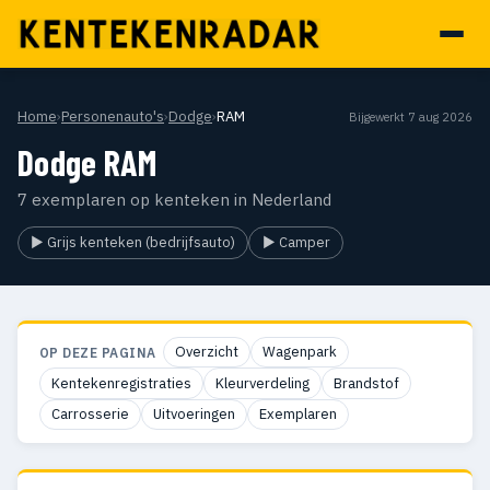
Home
›
Personenauto's
›
Dodge
›
RAM
Bijgewerkt 7 aug 2026
Dodge RAM
7 exemplaren op kenteken in Nederland
▶ Grijs kenteken (bedrijfsauto)
▶ Camper
Overzicht
Wagenpark
OP DEZE PAGINA
Kentekenregistraties
Kleurverdeling
Brandstof
Carrosserie
Uitvoeringen
Exemplaren