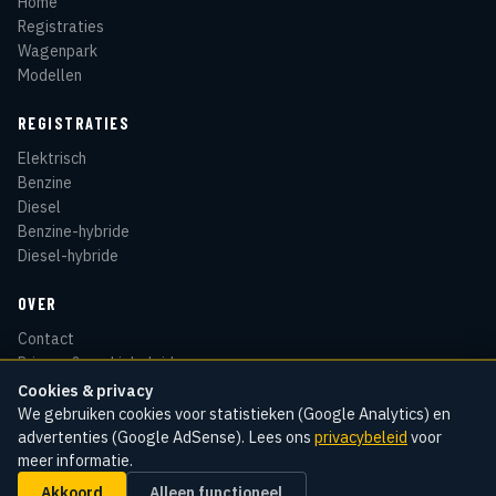
Home
Registraties
Wagenpark
Modellen
REGISTRATIES
Elektrisch
Benzine
Diesel
Benzine-hybride
Diesel-hybride
OVER
Contact
Privacy & cookiebeleid
Disclaimer
Cookies & privacy
Sitemap
We gebruiken cookies voor statistieken (Google Analytics) en
advertenties (Google AdSense). Lees ons
privacybeleid
voor
meer informatie.
Akkoord
Alleen functioneel
© 2026 Kentekenradar
Cookie-instellingen