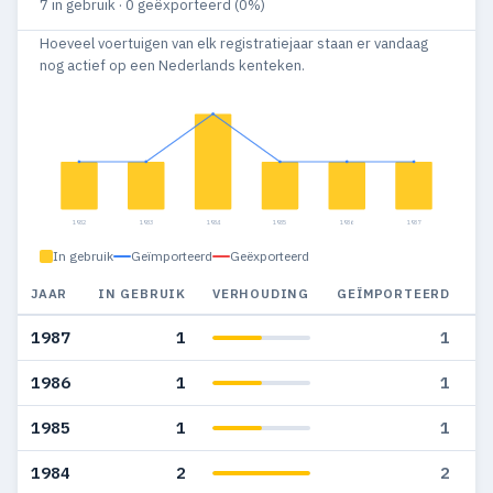
7 in gebruik · 0 geëxporteerd (0%)
Hoeveel voertuigen van elk registratiejaar staan er vandaag
nog actief op een Nederlands kenteken.
1982
1983
1984
1985
1986
1987
In gebruik
Geïmporteerd
Geëxporteerd
JAAR
IN GEBRUIK
VERHOUDING
GEÏMPORTEERD
G
1987
1
1
1986
1
1
1985
1
1
1984
2
2