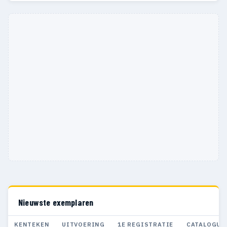
Nieuwste exemplaren
KENTEKEN
UITVOERING
1E REGISTRATIE
CATALOGUS