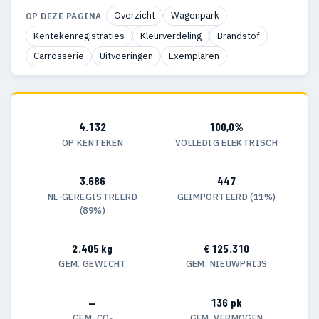
Overzicht
Wagenpark
OP DEZE PAGINA
Kentekenregistraties
Kleurverdeling
Brandstof
Carrosserie
Uitvoeringen
Exemplaren
4.132
100,0%
OP KENTEKEN
VOLLEDIG ELEKTRISCH
3.686
447
NL-GEREGISTREERD
GEÏMPORTEERD (11%)
(89%)
2.405 kg
€ 125.310
GEM. GEWICHT
GEM. NIEUWPRIJS
—
136 pk
GEM. CO₂
GEM. VERMOGEN