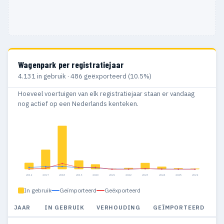
Wagenpark per registratiejaar
4.131 in gebruik · 486 geëxporteerd (10.5%)
Hoeveel voertuigen van elk registratiejaar staan er vandaag
nog actief op een Nederlands kenteken.
2016
2017
2018
2019
2020
2021
2022
2023
2024
2025
2026
In gebruik
Geïmporteerd
Geëxporteerd
JAAR
IN GEBRUIK
VERHOUDING
GEÏMPORTEERD
G