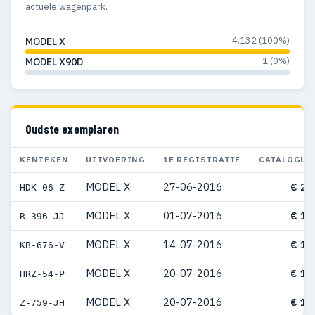
actuele wagenpark.
4.132 (100%)
MODEL X
1 (0%)
MODEL X90D
Oudste exemplaren
KENTEKEN
UITVOERING
1E REGISTRATIE
CATALOGUS
MODEL X
27-06-2016
€ 21
HDK-06-Z
MODEL X
01-07-2016
€ 12
R-396-JJ
MODEL X
14-07-2016
€ 15
KB-676-V
MODEL X
20-07-2016
€ 15
HRZ-54-P
MODEL X
20-07-2016
€ 11
Z-759-JH