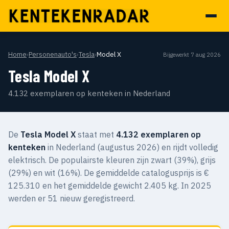
Home
›
Personenauto's
›
Tesla
›
Model X
Bijgewerkt 7 aug 2026
Tesla Model X
4.132 exemplaren op kenteken in Nederland
De
Tesla Model X
staat met
4.132 exemplaren op
kenteken
in Nederland (augustus 2026) en rijdt volledig
elektrisch. De populairste kleuren zijn zwart (39%), grijs
(29%) en wit (16%). De gemiddelde catalogusprijs is €
125.310 en het gemiddelde gewicht 2.405 kg. In 2025
werden er 51 nieuw geregistreerd.