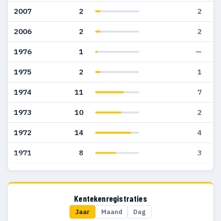
2007
2
2
2006
2
2
1976
1
—
1975
2
1
1974
11
7
1973
10
2
1972
14
4
1971
8
3
1970
17
8
1969
14
11
Kentekenregistraties
Jaar
Maand
Dag
1968
5
2