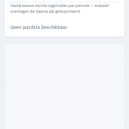
Aantal nieuwe eerste registraties per periode — inclusief
1967
2
1
voertuigen die daarna zijn geëxporteerd.
Geen jaardata beschikbaar.