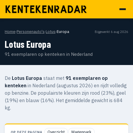
Home
›
Personenauto's
›
Lotus
›
Europa
Bijgewerkt 6 aug 2026
Lotus Europa
91 exemplaren op kenteken in Nederland
De
Lotus Europa
staat met
91 exemplaren op
kenteken
in Nederland (augustus 2026) en rijdt volledig
op benzine. De populairste kleuren zijn rood (23%), geel
(19%) en blauw (16%). Het gemiddelde gewicht is 684
kg.
Overzicht
Wagenpark
OP DEZE PAGINA