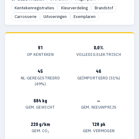
Kentekenregistraties
Kleurverdeling
Brandstof
Carrosserie
Uitvoeringen
Exemplaren
91
0,0%
OP KENTEKEN
VOLLEDIG ELEKTRISCH
45
46
NL-GEREGISTREERD
GEÏMPORTEERD (51%)
(49%)
684 kg
—
GEM. GEWICHT
GEM. NIEUWPRIJS
220 g/km
128 pk
GEM. CO₂
GEM. VERMOGEN