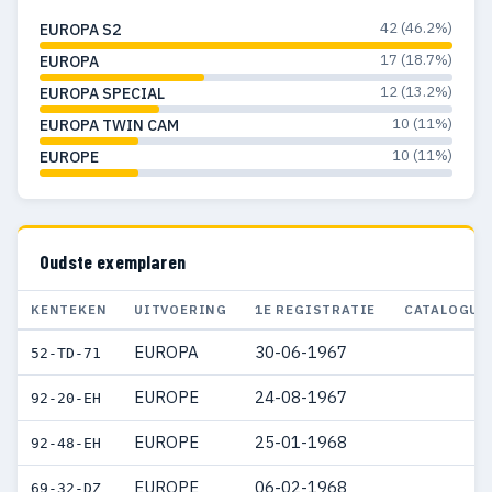
42 (46.2%)
EUROPA S2
17 (18.7%)
EUROPA
12 (13.2%)
EUROPA SPECIAL
10 (11%)
EUROPA TWIN CAM
10 (11%)
EUROPE
Oudste exemplaren
KENTEKEN
UITVOERING
1E REGISTRATIE
CATALOGUS
EUROPA
30-06-1967
52-TD-71
EUROPE
24-08-1967
92-20-EH
EUROPE
25-01-1968
92-48-EH
EUROPE
06-02-1968
69-32-DZ