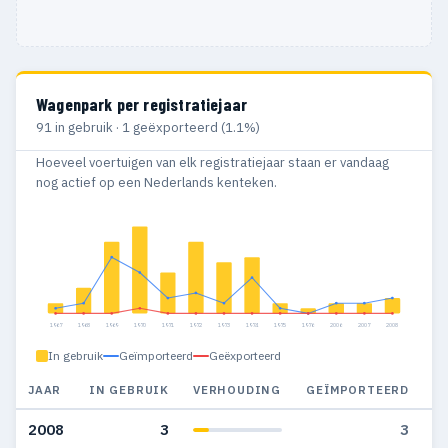
Wagenpark per registratiejaar
91 in gebruik · 1 geëxporteerd (1.1%)
Hoeveel voertuigen van elk registratiejaar staan er vandaag
nog actief op een Nederlands kenteken.
1967
1968
1969
1970
1971
1972
1973
1974
1975
1976
2006
2007
2008
In gebruik
Geïmporteerd
Geëxporteerd
JAAR
IN GEBRUIK
VERHOUDING
GEÏMPORTEERD
G
2008
3
3