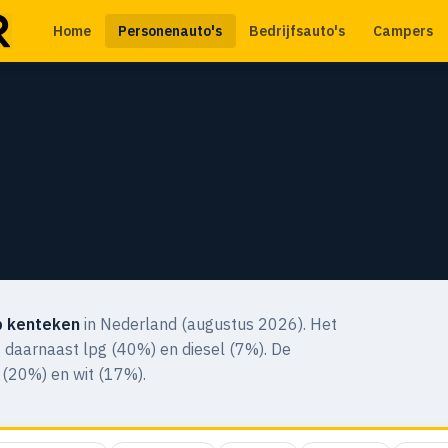
Home
Personenauto's
Bedrijfsauto's
Campers
p kenteken
in Nederland (augustus 2026). Het
 daarnaast lpg (40%) en diesel (7%). De
 (20%) en wit (17%).