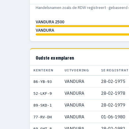
Handelsnamen zoals de RDW registreert · gebaseerd 
VANDURA 2500
VANDURA
Oudste exemplaren
KENTEKEN
UITVOERING
1E REGISTRAT
VANDURA
28-02-1975
86-YB-93
VANDURA
28-02-1978
52-LKF-9
VANDURA
28-02-1979
89-SKD-1
VANDURA
01-06-1980
77-RV-DH
VANDURA
28-02-1982
69-GHT-8