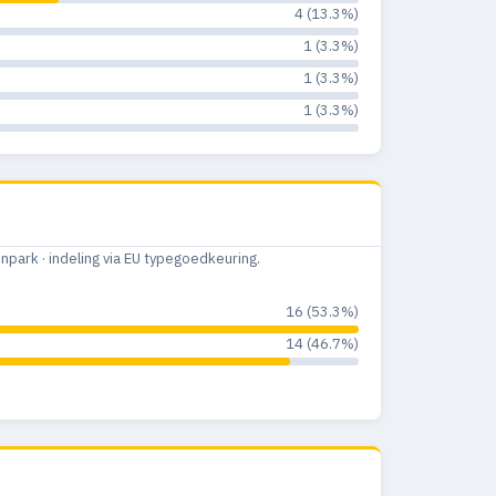
4 (13.3%)
1 (3.3%)
1 (3.3%)
1 (3.3%)
ark · indeling via EU typegoedkeuring.
16 (53.3%)
14 (46.7%)