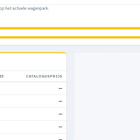
op het actuele wagenpark.
IE
CATALOGUSPRIJS
—
—
—
—
—