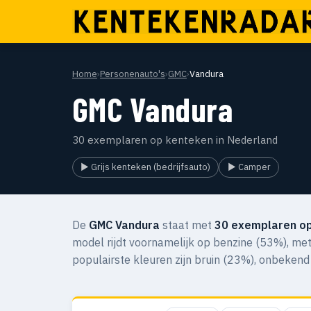
Home
›
Personenauto's
›
GMC
›
Vandura
GMC Vandura
30 exemplaren op kenteken in Nederland
▶ Grijs kenteken (bedrijfsauto)
▶ Camper
De
GMC Vandura
staat met
30 exemplaren o
model rijdt voornamelijk op benzine (53%), met
populairste kleuren zijn bruin (23%), onbekend