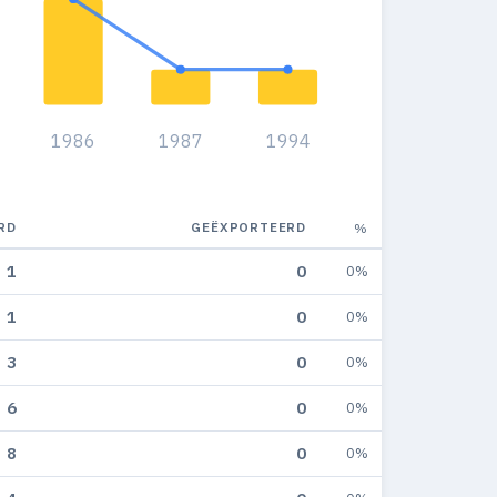
1986
1987
1994
RD
GEËXPORTEERD
%
1
0
0%
1
0
0%
3
0
0%
6
0
0%
8
0
0%