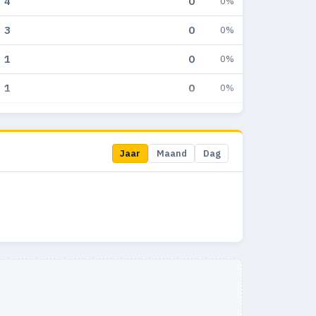
4
0
0%
3
0
0%
1
0
0%
1
0
0%
1
0
0%
1
0
0%
Jaar
Maand
Dag