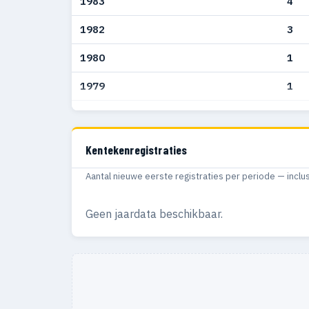
1983
4
1982
3
1980
1
1979
1
1978
1
1975
1
Kentekenregistraties
Aantal nieuwe eerste registraties per periode — inclu
Geen jaardata beschikbaar.