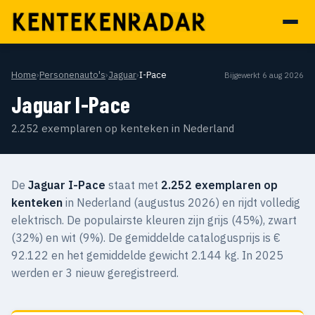
Home
›
Personenauto's
›
Jaguar
›
I-Pace
Bijgewerkt 6 aug 2026
Jaguar I-Pace
2.252 exemplaren op kenteken in Nederland
De
Jaguar I-Pace
staat met
2.252 exemplaren op
kenteken
in Nederland (augustus 2026) en rijdt volledig
elektrisch. De populairste kleuren zijn grijs (45%), zwart
(32%) en wit (9%). De gemiddelde catalogusprijs is €
92.122 en het gemiddelde gewicht 2.144 kg. In 2025
werden er 3 nieuw geregistreerd.