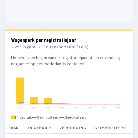
Wagenpark per registratiejaar
2.253 in gebruik · 18 geëxporteerd (0.8%)
Hoeveel voertuigen van elk registratiejaar staan er vandaag
nog actief op een Nederlands kenteken.
2018
2019
2020
2021
2022
2023
2024
2025
In gebruik
Geïmporteerd
Geëxporteerd
JAAR
IN GEBRUIK
VERHOUDING
GEÏMPORTEERD
G