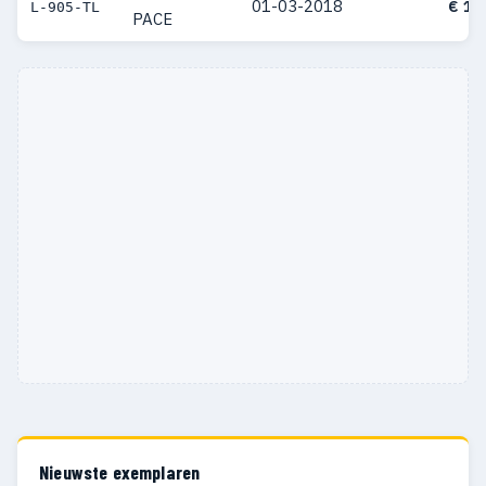
01-03-2018
€ 10
L-905-TL
PACE
Nieuwste exemplaren