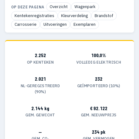
Overzicht
Wagenpark
OP DEZE PAGINA
Kentekenregistraties
Kleurverdeling
Brandstof
Carrosserie
Uitvoeringen
Exemplaren
2.252
100,0%
OP KENTEKEN
VOLLEDIG ELEKTRISCH
2.021
232
NL-GEREGISTREERD
GEÏMPORTEERD (10%)
(90%)
2.144 kg
€ 92.122
GEM. GEWICHT
GEM. NIEUWPRIJS
—
234 pk
GEM. CO₂
GEM. VERMOGEN