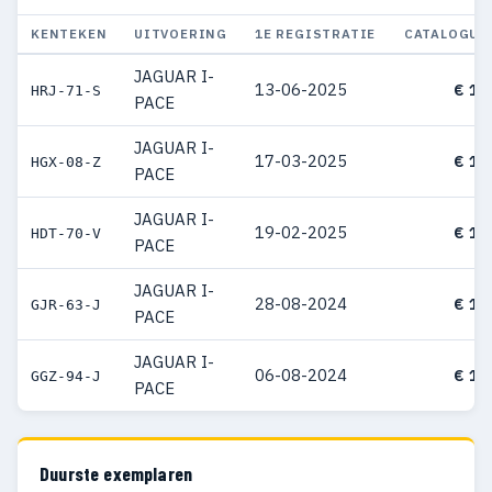
KENTEKEN
UITVOERING
1E REGISTRATIE
CATALOGUS
JAGUAR I-
13-06-2025
€ 11
HRJ-71-S
PACE
JAGUAR I-
17-03-2025
€ 11
HGX-08-Z
PACE
JAGUAR I-
19-02-2025
€ 10
HDT-70-V
PACE
JAGUAR I-
28-08-2024
€ 10
GJR-63-J
PACE
JAGUAR I-
06-08-2024
€ 10
GGZ-94-J
PACE
Duurste exemplaren