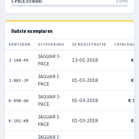
1 (0%)
I-PACE EV4000
Oudste exemplaren
KENTEKEN
UITVOERING
1E REGISTRATIE
CATALOGUS
JAGUAR I-
23-02-2018
€ 9
J-199-PX
PACE
JAGUAR I-
01-03-2018
€ 9
J-865-JP
PACE
JAGUAR I-
01-03-2018
€ 10
K-098-GH
PACE
JAGUAR I-
01-03-2018
€ 9
K-101-KB
PACE
JAGUAR I-