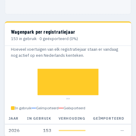
Wagenpark per registratiejaar
153 in gebruik · 0 geëxporteerd (0%)
Hoeveel voertuigen van elk registratiejaar staan er vandaag
nog actief op een Nederlands kenteken.
2026
In gebruik
Geïmporteerd
Geëxporteerd
JAAR
IN GEBRUIK
VERHOUDING
GEÏMPORTEERD
G
2026
153
—