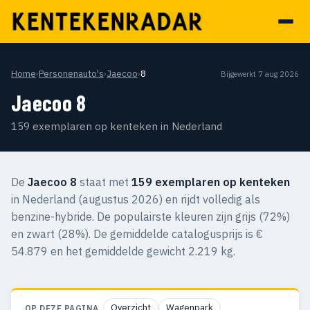
Home
›
Personenauto's
›
Jaecoo
›
8
Bijgewerkt 7 aug 2026
Jaecoo 8
159 exemplaren op kenteken in Nederland
De
Jaecoo 8
staat met
159 exemplaren op kenteken
in Nederland (augustus 2026) en rijdt volledig als
benzine-hybride. De populairste kleuren zijn grijs (72%)
en zwart (28%). De gemiddelde catalogusprijs is €
54.879 en het gemiddelde gewicht 2.219 kg.
Overzicht
Wagenpark
OP DEZE PAGINA