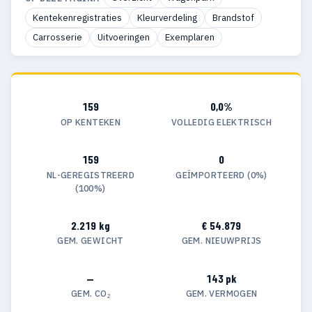
Kentekenregistraties
Kleurverdeling
Brandstof
Carrosserie
Uitvoeringen
Exemplaren
159
0,0%
OP KENTEKEN
VOLLEDIG ELEKTRISCH
159
0
NL-GEREGISTREERD
GEÏMPORTEERD (0%)
(100%)
2.219 kg
€ 54.879
GEM. GEWICHT
GEM. NIEUWPRIJS
—
143 pk
GEM. CO₂
GEM. VERMOGEN