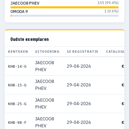
155 (99.4%)
JAECOO8 PHEV
1 (0.6%)
OMODA 9
Oudste exemplaren
KENTEKEN
UITVOERING
1E REGISTRATIE
CATALOGUS
JAECOO8
29-04-2026
€ 5
KHB-14-G
PHEV
JAECOO8
29-04-2026
€ 5
KHB-15-G
PHEV
JAECOO8
29-04-2026
€ 5
KHB-25-G
PHEV
JAECOO8
29-04-2026
€ 5
KHB-98-F
PHEV