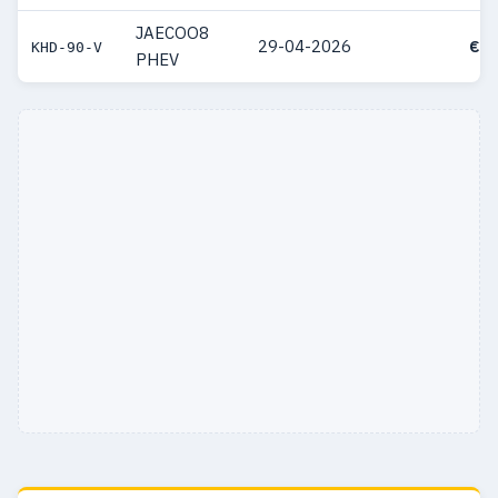
JAECOO8
29-04-2026
€ 5
KHD-90-V
PHEV