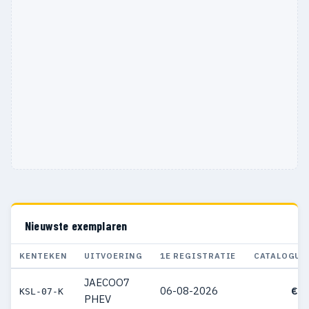
Nieuwste exemplaren
KENTEKEN
UITVOERING
1E REGISTRATIE
CATALOGUS
JAECOO7
06-08-2026
€ 4
KSL-07-K
PHEV