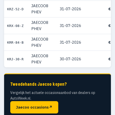
JAECOO8
31-07-2026
€ 5
KRZ-52-D
PHEV
JAECOO8
31-07-2026
€ 5
KRX-08-Z
PHEV
JAECOO8
31-07-2026
€ 5
KRR-84-B
PHEV
JAECOO8
30-07-2026
€ 5
KRJ-30-R
PHEV
Tweedehands Jaecoo kopen?
Vergelijk het actuele occasionaanbod van dealers op
AutoWeek.nl.
Jaecoo occasions
↗