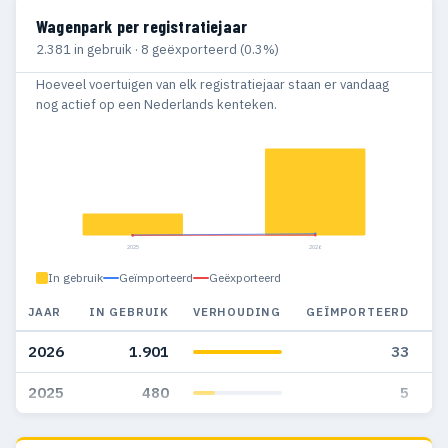
Wagenpark per registratiejaar
2.381 in gebruik · 8 geëxporteerd (0.3%)
Hoeveel voertuigen van elk registratiejaar staan er vandaag
nog actief op een Nederlands kenteken.
2025
2026
In gebruik
Geïmporteerd
Geëxporteerd
JAAR
IN GEBRUIK
VERHOUDING
GEÏMPORTEERD
G
2026
1.901
33
2025
480
5