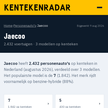
Home
›
Personenauto's
›
Jaecoo
Bijgewerkt 9 aug 2026
Jaecoo
2.432 voertuigen · 3 modellen op kenteken
Jaecoo
heeft
2.432 personenauto's
op kenteken in
Nederland (augustus 2026), verdeeld over 3 modellen.
Het populairste model is de
7
(1.842). Het merk rijdt
voornamelijk op benzine-hybride (88%).
7
5
›
›
1.842 op kenteken
430 op kenteken