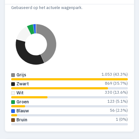
Gebaseerd op het actuele wagenpark.
1.053 (43.3%)
Grijs
869 (35.7%)
Zwart
330 (13.6%)
Wit
123 (5.1%)
Groen
56 (2.3%)
Blauw
1 (0%)
Bruin