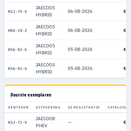
JAECOO5
06-08-2026
€ 3
KSJ-75-V
HYBRID
JAECOO5
06-08-2026
€ 3
KRX-19-Z
HYBRID
JAECOO5
05-08-2026
€ 3
KSG-92-G
HYBRID
JAECOO5
05-08-2026
€ 3
KSG-91-G
HYBRID
Duurste exemplaren
KENTEKEN
UITVOERING
1E REGISTRATIE
CATALOGUS
JAECOO8
—
€ 5
KSJ-72-V
PHEV