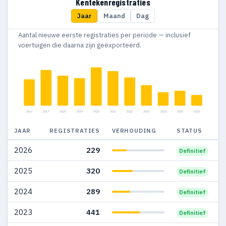
Kentekenregistraties
Jaar
Maand
Dag
2015
539
172
Aantal nieuwe eerste registraties per periode — inclusief
2014
897
325
voertuigen die daarna zijn geëxporteerd.
2013
959
367
2012
1.765
485
2011
2.409
640
2016
2017
2018
2019
2020
2021
2022
2023
2024
2025
2026
2010
1.513
402
JAAR
REGISTRATIES
VERHOUDING
STATUS
2009
1.478
486
2026
229
Definitief
2008
950
225
2025
320
Definitief
2007
976
216
2024
289
Definitief
2006
1.294
241
2023
441
Definitief
2005
1.219
226