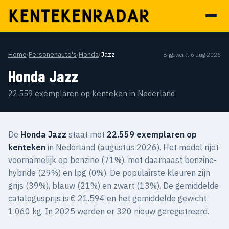
Home
›
Personenauto's
›
Honda
›
Jazz
Bijgewerkt 6 aug 2026
Honda Jazz
22.559 exemplaren op kenteken in Nederland
De
Honda Jazz
staat met
22.559 exemplaren op
kenteken
in Nederland (augustus 2026). Het model rijdt
voornamelijk op benzine (71%), met daarnaast benzine-
hybride (29%) en lpg (0%). De populairste kleuren zijn
grijs (39%), blauw (21%) en zwart (13%). De gemiddelde
catalogusprijs is € 21.594 en het gemiddelde gewicht
1.060 kg. In 2025 werden er 320 nieuw geregistreerd.