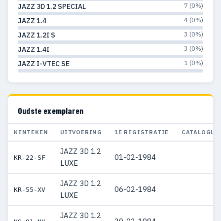
7 (0%)
JAZZ 3D 1.2 SPECIAL
4 (0%)
JAZZ 1.4
3 (0%)
JAZZ 1.2I S
3 (0%)
JAZZ 1.4I
1 (0%)
JAZZ I-VTEC SE
Oudste exemplaren
KENTEKEN
UITVOERING
1E REGISTRATIE
CATALOGUS
JAZZ 3D 1.2
01-02-1984
KR-22-SF
LUXE
JAZZ 3D 1.2
06-02-1984
KR-55-XV
LUXE
JAZZ 3D 1.2