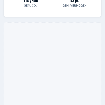
118 g/km
92 pk
GEM. CO₂
GEM. VERMOGEN