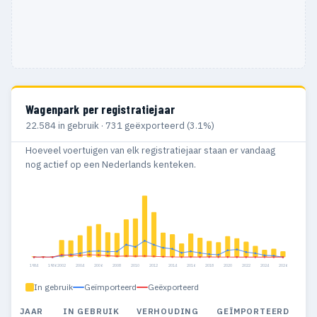
Wagenpark per registratiejaar
22.584 in gebruik · 731 geëxporteerd (3.1%)
Hoeveel voertuigen van elk registratiejaar staan er vandaag
nog actief op een Nederlands kenteken.
1984
1986
2002
2004
2006
2008
2010
2012
2014
2016
2018
2020
2022
2024
2026
In gebruik
Geïmporteerd
Geëxporteerd
JAAR
IN GEBRUIK
VERHOUDING
GEÏMPORTEERD
G