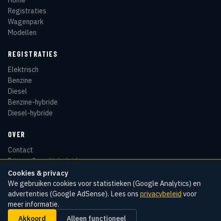
Registraties
Wagenpark
Modellen
REGISTRATIES
Elektrisch
Benzine
Diesel
Benzine-hybride
Diesel-hybride
OVER
Contact
Privacy & cookiebeleid
Disclaimer
Cookies & privacy
Sitemap
We gebruiken cookies voor statistieken (Google Analytics) en
advertenties (Google AdSense). Lees ons
privacybeleid
voor
meer informatie.
Akkoord
Alleen functioneel
© 2026 Kentekenradar
Cookie-instellingen