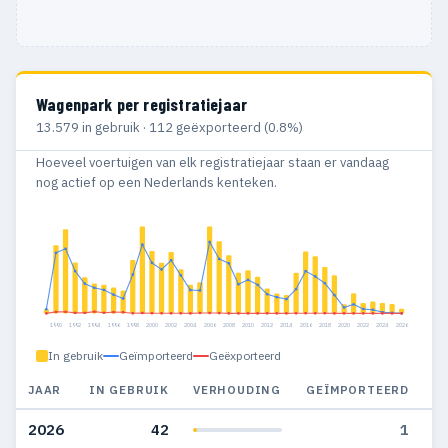
Wagenpark per registratiejaar
13.579 in gebruik · 112 geëxporteerd (0.8%)
Hoeveel voertuigen van elk registratiejaar staan er vandaag
nog actief op een Nederlands kenteken.
1990
1992
1994
1996
1998
2000
2002
2004
2006
2008
2010
2012
2014
2016
2018
2020
2022
2024
2026
In gebruik
Geïmporteerd
Geëxporteerd
JAAR
IN GEBRUIK
VERHOUDING
GEÏMPORTEERD
G
2026
42
1