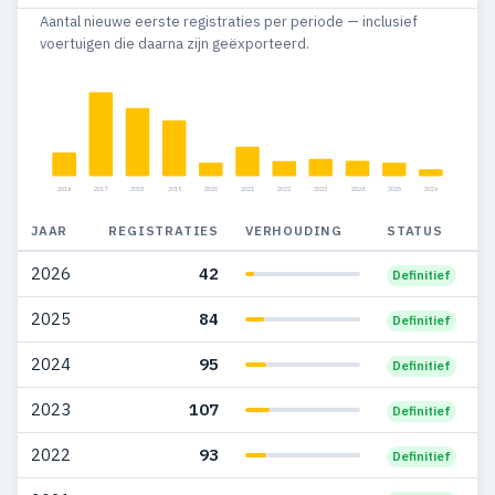
Aantal nieuwe eerste registraties per periode — inclusief
2014
167
130
voertuigen die daarna zijn geëxporteerd.
2013
181
148
2012
227
175
2011
334
261
2016
2017
2018
2019
2020
2021
2022
2023
2024
2025
2026
2010
394
306
JAAR
REGISTRATIES
VERHOUDING
STATUS
2009
370
265
2026
42
Definitief
2008
529
457
2025
84
Definitief
2007
658
496
2024
95
Definitief
2006
792
651
2023
107
Definitief
2005
284
209
2022
93
Definitief
2004
261
213