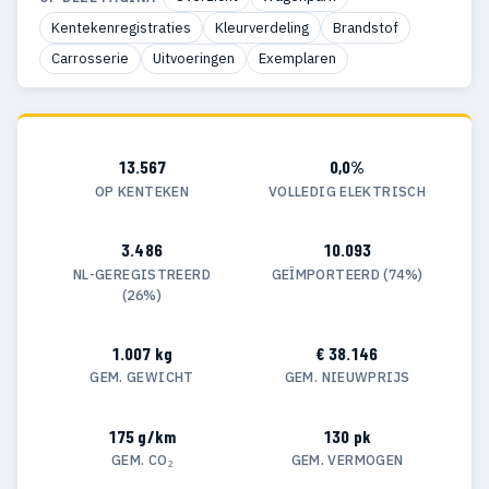
Kentekenregistraties
Kleurverdeling
Brandstof
Carrosserie
Uitvoeringen
Exemplaren
13.567
0,0%
OP KENTEKEN
VOLLEDIG ELEKTRISCH
3.486
10.093
NL-GEREGISTREERD
GEÏMPORTEERD (74%)
(26%)
1.007 kg
€ 38.146
GEM. GEWICHT
GEM. NIEUWPRIJS
175 g/km
130 pk
GEM. CO₂
GEM. VERMOGEN