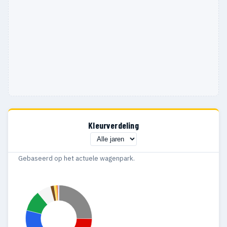
1992
463
385
1991
768
589
1990
621
552
1989
38
38
Kleurverdeling
Gebaseerd op het actuele wagenpark.