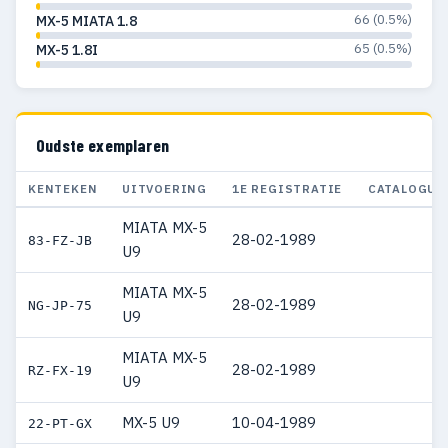
66 (0.5%)
MX-5 MIATA 1.8
65 (0.5%)
MX-5 1.8I
Oudste exemplaren
KENTEKEN
UITVOERING
1E REGISTRATIE
CATALOGUS
MIATA MX-5
28-02-1989
83-FZ-JB
U9
MIATA MX-5
28-02-1989
NG-JP-75
U9
MIATA MX-5
28-02-1989
RZ-FX-19
U9
MX-5 U9
10-04-1989
22-PT-GX