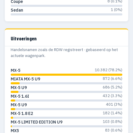
8 (0.1%)
Coupe
1 (0%)
Sedan
Uitvoeringen
Handelsnamen zoals de RDW registreert · gebaseerd op het
actuele wagenpark.
10.382 (78.2%)
MX-5
872 (6.6%)
MIATA MX-5 U9
686 (5.2%)
MX-5 U9
432 (3.3%)
MX-5 1.6I
401 (3%)
MX-5 U9
182 (1.4%)
MX-5 1.8 E2
103 (0.8%)
MX-5 LIMITED EDITION U9
83 (0.6%)
MX5