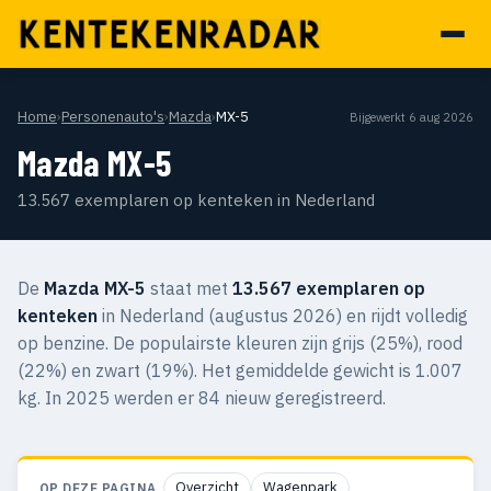
Home
›
Personenauto's
›
Mazda
›
MX-5
Bijgewerkt 6 aug 2026
Mazda MX-5
13.567 exemplaren op kenteken in Nederland
De
Mazda MX-5
staat met
13.567 exemplaren op
kenteken
in Nederland (augustus 2026) en rijdt volledig
op benzine. De populairste kleuren zijn grijs (25%), rood
(22%) en zwart (19%). Het gemiddelde gewicht is 1.007
kg. In 2025 werden er 84 nieuw geregistreerd.
Overzicht
Wagenpark
OP DEZE PAGINA