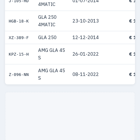
01-07-2014
€ 15
J-105-HD
4MATIC
GLA 250
23-10-2013
€ 13
HGB-18-K
4MATIC
GLA 250
12-12-2014
€ 13
XZ-389-F
AMG GLA 45
26-01-2022
€ 13
KPZ-15-H
S
AMG GLA 45
08-11-2022
€ 12
Z-096-NN
S