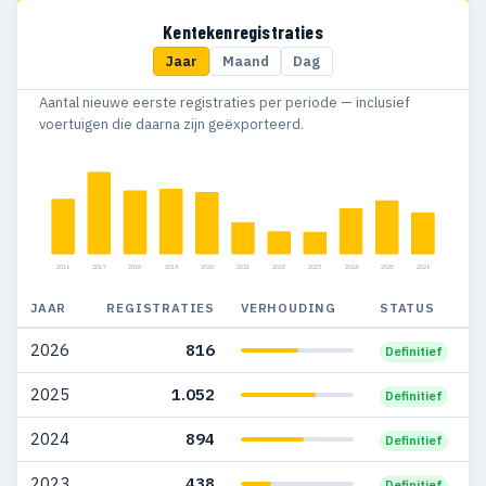
2016
1.530
1.010
Kentekenregistraties
Jaar
Maand
Dag
2015
1.493
1.192
Aantal nieuwe eerste registraties per periode — inclusief
2014
1.361
975
voertuigen die daarna zijn geëxporteerd.
2013
14
15
2016
2017
2018
2019
2020
2021
2022
2023
2024
2025
2026
JAAR
REGISTRATIES
VERHOUDING
STATUS
2026
816
Definitief
2025
1.052
Definitief
2024
894
Definitief
2023
438
Definitief