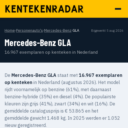
Home
›
Personenauto's
›
Mercedes-Benz
›
GLA
Bijgewerkt 5 aug 2026
Mercedes-Benz GLA
16.967 exemplaren op kenteken in Nederland
De
Mercedes-Benz GLA
staat met
16.967 exemplaren
op kenteken
in Nederland (augustus 2026). Het model
rijdt voornamelijk op benzine (61%), met daarnaast
benzine-hybride (35%) en diesel (4%). De populairste
kleuren zijn grijs (41%), zwart (34%) en wit (16%). De
gemiddelde catalogusprijs is € 53.865 en het
gemiddelde gewicht 1.468 kg. In 2025 werden er 1.052
nieuw geregistreerd.