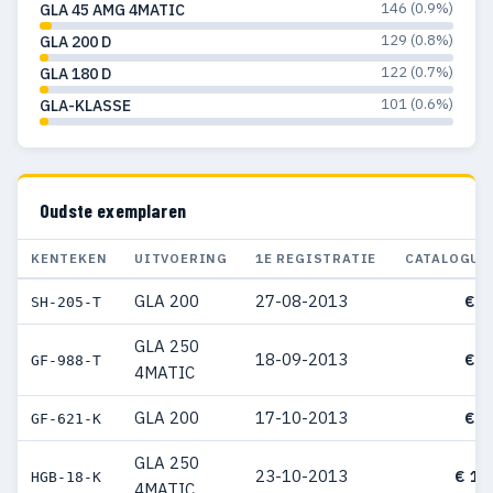
146 (0.9%)
GLA 45 AMG 4MATIC
129 (0.8%)
GLA 200 D
122 (0.7%)
GLA 180 D
101 (0.6%)
GLA-KLASSE
Oudste exemplaren
KENTEKEN
UITVOERING
1E REGISTRATIE
CATALOGUS
GLA 200
27-08-2013
€ 4
SH-205-T
GLA 250
18-09-2013
€ 6
GF-988-T
4MATIC
GLA 200
17-10-2013
€ 4
GF-621-K
GLA 250
23-10-2013
€ 13
HGB-18-K
4MATIC