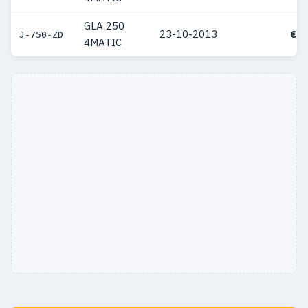
GLA 250
23-10-2013
€ 5
J-750-ZD
4MATIC