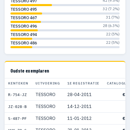
42 (9.5%)
TESSORO 497
32 (7.2%)
TESSORO 495
31 (7%)
TESSORO 467
28 (6.3%)
TESSORO 496
22 (5%)
TESSORO 494
22 (5%)
TESSORO 486
Oudste exemplaren
KENTEKEN
UITVOERING
1E REGISTRATIE
CATALOGUS
TESSORO
28-04-2011
€ 4
R-754-JZ
TESSORO
14-12-2011
JZ-028-B
TESSORO
11-01-2012
€ 3
S-487-PF