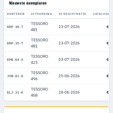
Nieuwste exemplaren
KENTEKEN
UITVOERING
1E REGISTRATIE
CATALOGUS
TESSORO
23-07-2026
€ 9
KRP-36-T
481
TESSORO
23-07-2026
€ 9
KRP-35-T
481
TESSORO
03-07-2026
€ 6
KPB-64-X
425
TESSORO
25-06-2026
€ 5
JVN-01-D
496
TESSORO
24-06-2026
€ 6
KLJ-31-K
468