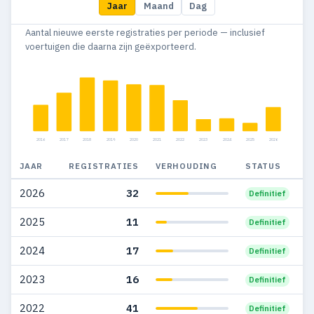
Jaar
Maand
Dag
2015
30
24
Aantal nieuwe eerste registraties per periode — inclusief
2014
11
11
voertuigen die daarna zijn geëxporteerd.
2013
1
1
2012
5
5
2011
2
2
2016
2017
2018
2019
2020
2021
2022
2023
2024
2025
2026
JAAR
REGISTRATIES
VERHOUDING
STATUS
2026
32
Definitief
2025
11
Definitief
2024
17
Definitief
2023
16
Definitief
2022
41
Definitief