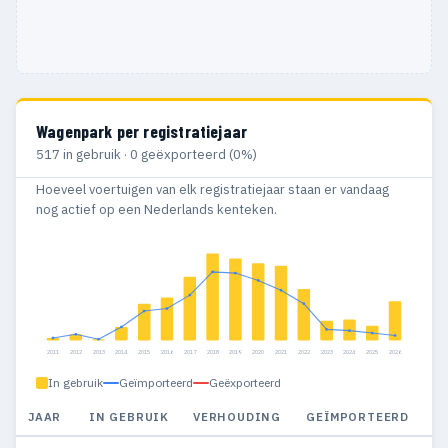
Wagenpark per registratiejaar
517 in gebruik · 0 geëxporteerd (0%)
Hoeveel voertuigen van elk registratiejaar staan er vandaag
nog actief op een Nederlands kenteken.
2011
2012
2013
2014
2015
2016
2017
2018
2019
2020
2021
2022
2023
2024
2025
2026
In gebruik
Geïmporteerd
Geëxporteerd
JAAR
IN GEBRUIK
VERHOUDING
GEÏMPORTEERD
G