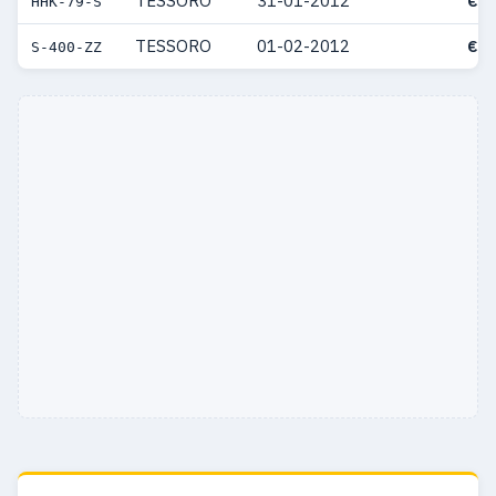
TESSORO
31-01-2012
€ 3
HHK-79-S
TESSORO
01-02-2012
€ 3
S-400-ZZ