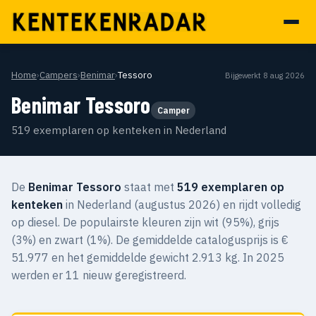
Home
›
Campers
›
Benimar
›
Tessoro
Bijgewerkt 8 aug 2026
Benimar Tessoro
Camper
519 exemplaren op kenteken in Nederland
De
Benimar Tessoro
staat met
519 exemplaren op
kenteken
in Nederland (augustus 2026) en rijdt volledig
op diesel. De populairste kleuren zijn wit (95%), grijs
(3%) en zwart (1%). De gemiddelde catalogusprijs is €
51.977 en het gemiddelde gewicht 2.913 kg. In 2025
werden er 11 nieuw geregistreerd.