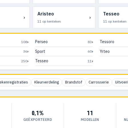
Aristeo
Tesseo
›
›
11 op kenteken
11 op kenteken
›
›
Perseo
Tessoro
108
83
›
›
Sport
Yrteo
36
60
›
›
Tesseo
250
11
ekenregistraties
Kleurverdeling
Brandstof
Carrosserie
Uitvoer
0,1%
11
GEËXPORTEERD
MODELLEN
N