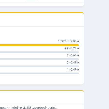
Definitief
Definitief
1.021 (89.9%)
99 (8.7%)
7 (0.6%)
5 (0.4%)
4 (0.4%)
ark · indeling via EU typegoedkeuring.