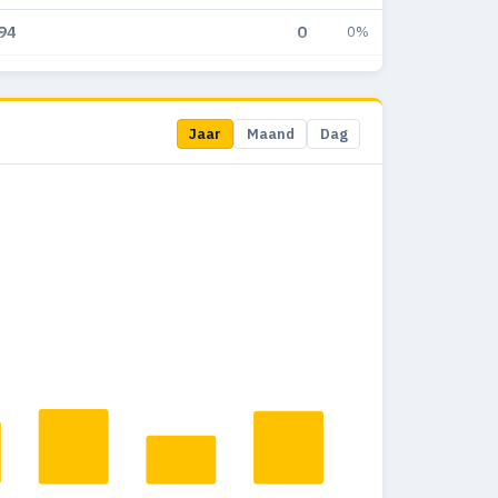
94
0
0%
90
0
0%
44
0
0%
Jaar
Maand
Dag
43
0
0%
36
0
0%
34
0
0%
30
0
0%
34
0
0%
11
0
0%
7
0
0%
7
0
0%