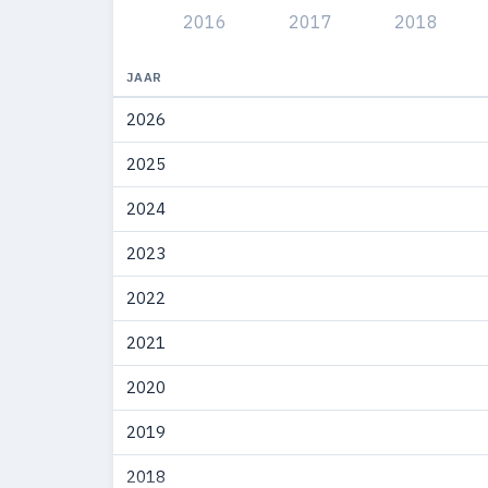
2016
2017
2018
2007
22
2006
8
JAAR
2026
2005
5
2025
2004
2
2024
2003
3
2023
2002
12
2022
2001
17
2021
2000
8
2020
2019
2018