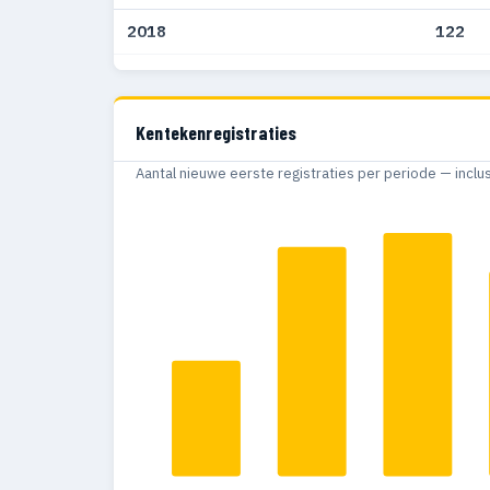
2018
122
2017
116
2016
58
Kentekenregistraties
2015
53
Aantal nieuwe eerste registraties per periode — inclu
2014
47
2013
39
2012
30
2011
35
2010
16
2009
12
2008
21