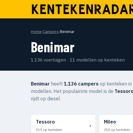
Home
›
Campers
›
Benimar
Benimar
1.136 voertuigen · 11 modellen op kenteken
Benimar
heeft
1.136 campers
op kenteken in
modellen. Het populairste model is de
Tessor
rijdt op diesel.
Tessoro
Mileo
›
519 op kenteken
250 op kenteken