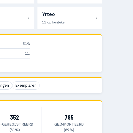
Yrteo
›
›
11 op kenteken
›
519
›
11
ingen
Exemplaren
352
785
L-GEREGISTREERD
GEÏMPORTEERD
(31%)
(69%)