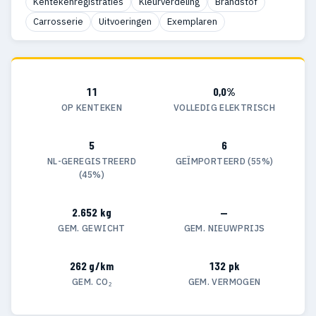
Kentekenregistraties
Kleurverdeling
Brandstof
Carrosserie
Uitvoeringen
Exemplaren
11
0,0%
OP KENTEKEN
VOLLEDIG ELEKTRISCH
5
6
NL-GEREGISTREERD
GEÏMPORTEERD (55%)
(45%)
2.652 kg
—
GEM. GEWICHT
GEM. NIEUWPRIJS
262 g/km
132 pk
GEM. CO₂
GEM. VERMOGEN