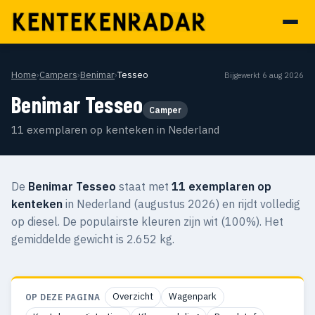
Home
›
Campers
›
Benimar
›
Tesseo
Bijgewerkt 6 aug 2026
Benimar Tesseo
Camper
11 exemplaren op kenteken in Nederland
De
Benimar Tesseo
staat met
11 exemplaren op
kenteken
in Nederland (augustus 2026) en rijdt volledig
op diesel. De populairste kleuren zijn wit (100%). Het
gemiddelde gewicht is 2.652 kg.
Overzicht
Wagenpark
OP DEZE PAGINA