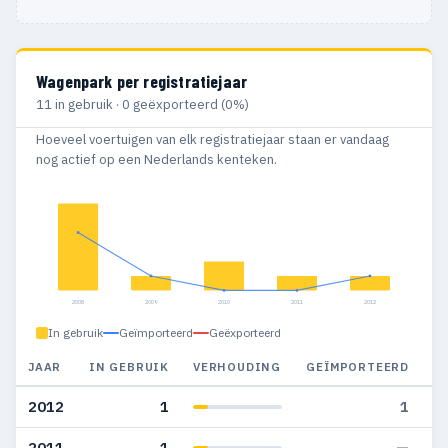
Wagenpark per registratiejaar
11 in gebruik · 0 geëxporteerd (0%)
Hoeveel voertuigen van elk registratiejaar staan er vandaag
nog actief op een Nederlands kenteken.
2008
2009
2010
2011
2012
In gebruik
Geïmporteerd
Geëxporteerd
JAAR
IN GEBRUIK
VERHOUDING
GEÏMPORTEERD
G
2012
1
1
2011
1
—