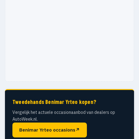
Tweedehands Benimar Yrteo kopen?
Vergelijk het actuele occasionaanbod van dealers op
AutoWeek.nl.
Benimar Yrteo occasions
↗