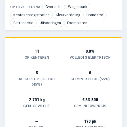
Overzicht
Wagenpark
OP DEZE PAGINA
Kentekenregistraties
Kleurverdeling
Brandstof
Carrosserie
Uitvoeringen
Exemplaren
11
0,0%
OP KENTEKEN
VOLLEDIG ELEKTRISCH
5
6
NL-GEREGISTREERD
GEÏMPORTEERD (55%)
(45%)
2.701 kg
€ 63.800
GEM. GEWICHT
GEM. NIEUWPRIJS
—
170 pk