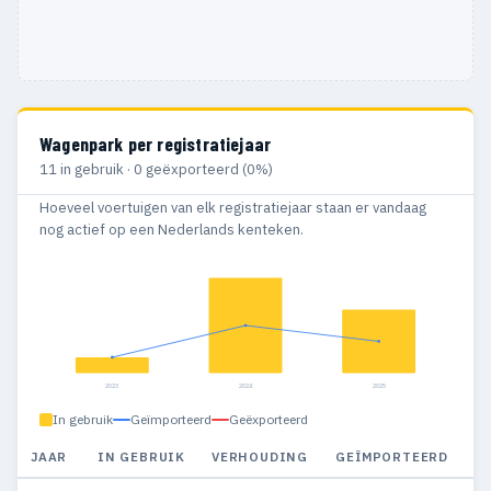
Wagenpark per registratiejaar
11 in gebruik · 0 geëxporteerd (0%)
Hoeveel voertuigen van elk registratiejaar staan er vandaag
nog actief op een Nederlands kenteken.
2023
2024
2025
In gebruik
Geïmporteerd
Geëxporteerd
JAAR
IN GEBRUIK
VERHOUDING
GEÏMPORTEERD
G