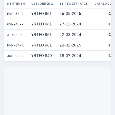
KENTEKEN
UITVOERING
1E REGISTRATIE
CATALOGUS
YRTEO 861
26-05-2025
€ 7
HVF-54-G
YRTEO 861
27-11-2024
€ 6
GVN-45-P
YRTEO 861
22-03-2024
€ 6
X-708-ZZ
YRTEO 861
28-01-2025
€ 6
HFN-04-R
YRTEO 840
18-07-2024
€ 6
JNH-08-J