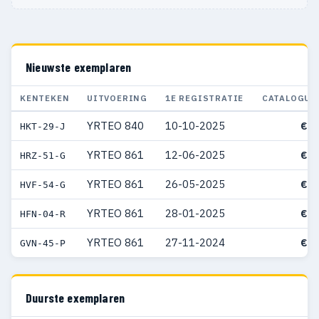
Nieuwste exemplaren
KENTEKEN
UITVOERING
1E REGISTRATIE
CATALOGUS
YRTEO 840
10-10-2025
€ 6
HKT-29-J
YRTEO 861
12-06-2025
€ 6
HRZ-51-G
YRTEO 861
26-05-2025
€ 7
HVF-54-G
YRTEO 861
28-01-2025
€ 6
HFN-04-R
YRTEO 861
27-11-2024
€ 6
GVN-45-P
Duurste exemplaren