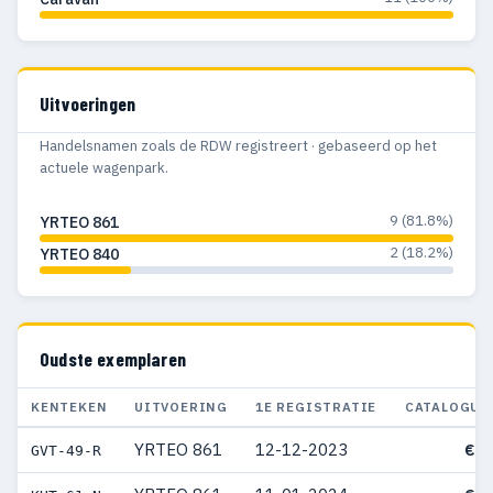
Uitvoeringen
Handelsnamen zoals de RDW registreert · gebaseerd op het
actuele wagenpark.
9 (81.8%)
YRTEO 861
2 (18.2%)
YRTEO 840
Oudste exemplaren
KENTEKEN
UITVOERING
1E REGISTRATIE
CATALOGUS
YRTEO 861
12-12-2023
€ 5
GVT-49-R