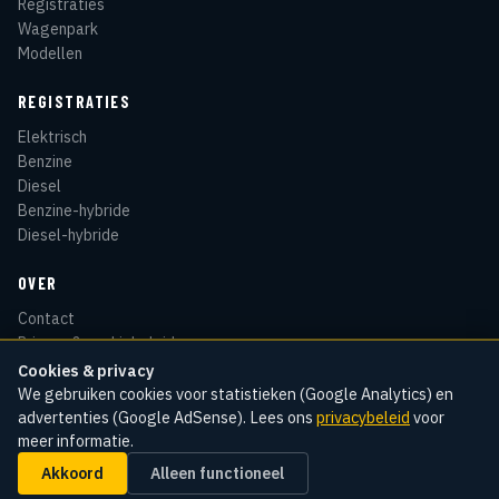
Registraties
Wagenpark
Modellen
REGISTRATIES
Elektrisch
Benzine
Diesel
Benzine-hybride
Diesel-hybride
OVER
Contact
Privacy & cookiebeleid
Disclaimer
Cookies & privacy
Sitemap
We gebruiken cookies voor statistieken (Google Analytics) en
advertenties (Google AdSense). Lees ons
privacybeleid
voor
meer informatie.
Akkoord
Alleen functioneel
© 2026 Kentekenradar
Cookie-instellingen