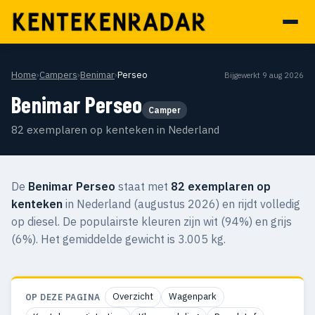
Home
›
Campers
›
Benimar
›
Perseo
Bijgewerkt 9 aug 2026
Benimar Perseo
Camper
82 exemplaren op kenteken in Nederland
De
Benimar Perseo
staat met
82 exemplaren op
kenteken
in Nederland (augustus 2026) en rijdt volledig
op diesel. De populairste kleuren zijn wit (94%) en grijs
(6%). Het gemiddelde gewicht is 3.005 kg.
Overzicht
Wagenpark
OP DEZE PAGINA