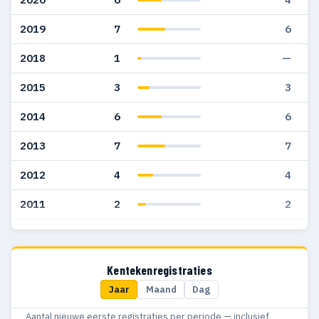
2019
7
6
2018
1
—
2015
3
3
2014
6
6
2013
7
7
2012
4
4
2011
2
2
2010
3
2
2009
5
1
Kentekenregistraties
Jaar
Maand
Dag
2008
12
3
Aantal nieuwe eerste registraties per periode — inclusief