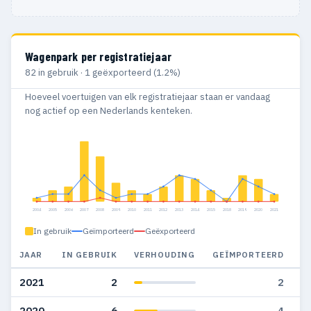
Wagenpark per registratiejaar
82 in gebruik · 1 geëxporteerd (1.2%)
Hoeveel voertuigen van elk registratiejaar staan er vandaag
nog actief op een Nederlands kenteken.
2004
2005
2006
2007
2008
2009
2010
2011
2012
2013
2014
2015
2018
2019
2020
2021
In gebruik
Geïmporteerd
Geëxporteerd
JAAR
IN GEBRUIK
VERHOUDING
GEÏMPORTEERD
G
2021
2
2
2020
6
4