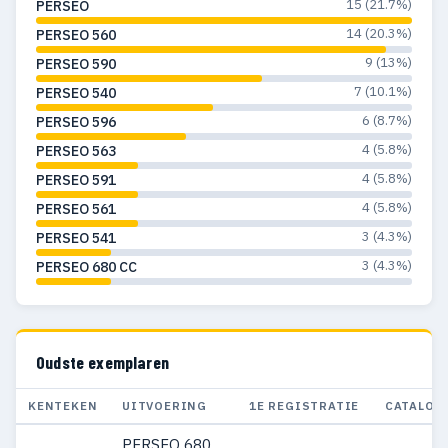
15 (21.7%)
PERSEO
14 (20.3%)
PERSEO 560
9 (13%)
PERSEO 590
7 (10.1%)
PERSEO 540
6 (8.7%)
PERSEO 596
4 (5.8%)
PERSEO 563
4 (5.8%)
PERSEO 591
4 (5.8%)
PERSEO 561
3 (4.3%)
PERSEO 541
3 (4.3%)
PERSEO 680 CC
Oudste exemplaren
KENTEKEN
UITVOERING
1E REGISTRATIE
CATALOG
PERSEO 680