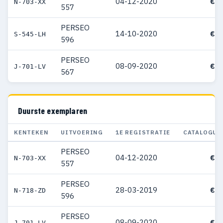
04-12-2020
€ 6
N-703-XX
557
PERSEO
14-10-2020
€ 4
S-545-LH
596
PERSEO
08-09-2020
€ 5
J-701-LV
567
Duurste exemplaren
KENTEKEN
UITVOERING
1E REGISTRATIE
CATALOGUS
PERSEO
04-12-2020
€ 6
N-703-XX
557
PERSEO
28-03-2019
€ 5
N-718-ZD
596
PERSEO
08-09-2020
€ 5
J-701-LV