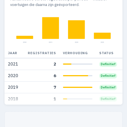
2007
16
7
voertuigen die daarna zijn geëxporteerd.
2006
4
2
2005
3
2
2004
1
1
2018
2019
2020
2021
JAAR
REGISTRATIES
VERHOUDING
STATUS
2021
2
Definitief
2020
6
Definitief
2019
7
Definitief
2018
1
Definitief