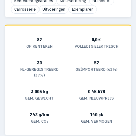
Kentekenregistraties
Kleurverdeling
Brandstof
Carrosserie
Uitvoeringen
Exemplaren
82
0,0%
OP KENTEKEN
VOLLEDIG ELEKTRISCH
30
52
NL-GEREGISTREERD
GEÏMPORTEERD (63%)
(37%)
3.005 kg
€ 45.576
GEM. GEWICHT
GEM. NIEUWPRIJS
243 g/km
140 pk
GEM. CO₂
GEM. VERMOGEN