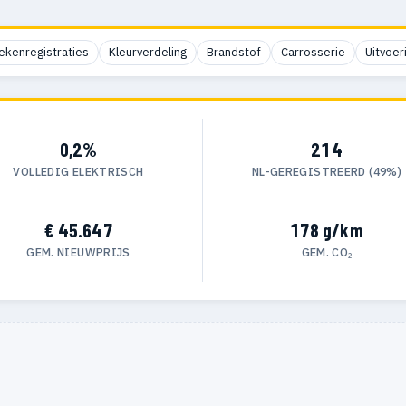
ekenregistraties
Kleurverdeling
Brandstof
Carrosserie
Uitvoer
0,2%
214
VOLLEDIG ELEKTRISCH
NL-GEREGISTREERD (49%)
€ 45.647
178 g/km
GEM. NIEUWPRIJS
GEM. CO₂