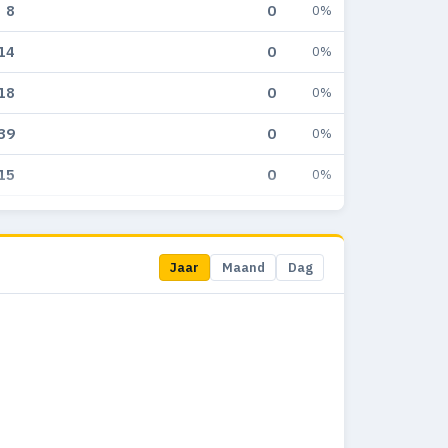
8
0
0%
14
0
0%
18
0
0%
39
0
0%
15
0
0%
25
0
0%
31
2
3.4%
Jaar
Maand
Dag
16
0
0%
19
2
3.6%
13
0
0%
2
0
0%