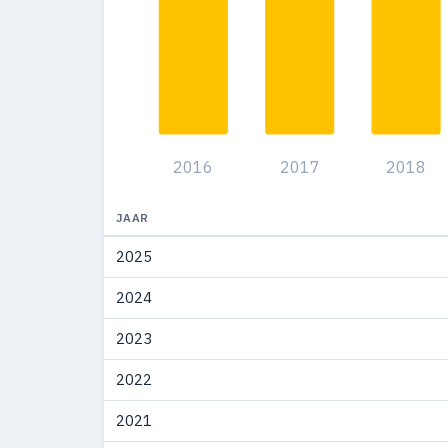
2011
1
2006
1
2005
6
2004
5
2016
2017
2018
2003
3
2002
2
JAAR
2025
2000
1
2024
1999
3
2023
1998
4
2022
1989
1
2021