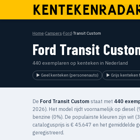
Home
›
Campers
›
Ford
›
Transit Custom
Ford Transit Custo
440 exemplaren op kenteken in Nederland
▶ Geel kenteken (personenauto)
▶ Grijs kenteken 
De
Ford Transit Custom
staat met
440 exemp
2026). Het model rijdt voornamelijk op diesel
benzine (0%). De populairste kleuren zijn wit 
catalogusprijs is € 45.647 en het gemiddelde 
geregistreerd.