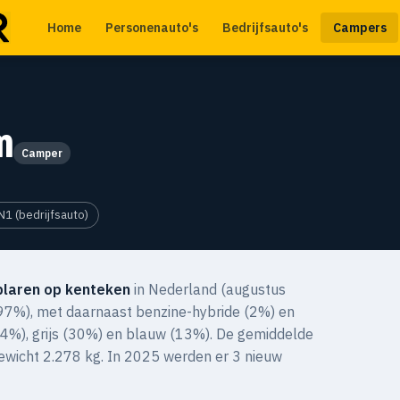
Home
Personenauto's
Bedrijfsauto's
Campers
m
Camper
N1 (bedrijfsauto)
laren op kenteken
in Nederland (augustus
 (97%), met daarnaast benzine-hybride (2%) en
(34%), grijs (30%) en blauw (13%). De gemiddelde
gewicht 2.278 kg. In 2025 werden er 3 nieuw