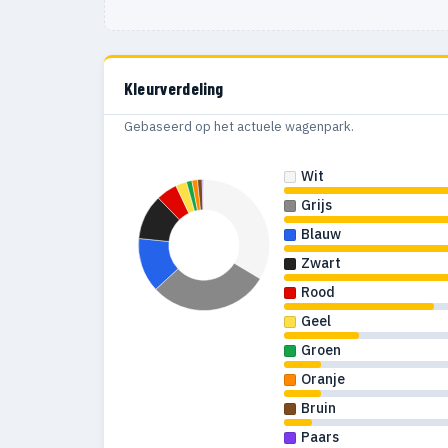
Kleurverdeling
Gebaseerd op het actuele wagenpark.
Wit
Grijs
Blauw
Zwart
Rood
Geel
Groen
Oranje
Bruin
Paars