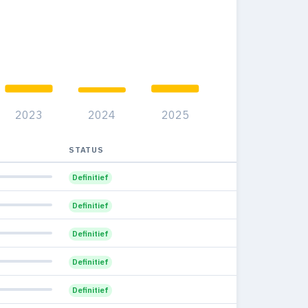
1
0
0%
1
0
0%
6
0
0%
5
0
0%
2023
2024
2025
3
0
0%
2
0
STATUS
0%
1
0
Definitief
0%
3
0
Definitief
0%
4
0
Definitief
0%
1
0
Definitief
0%
Definitief