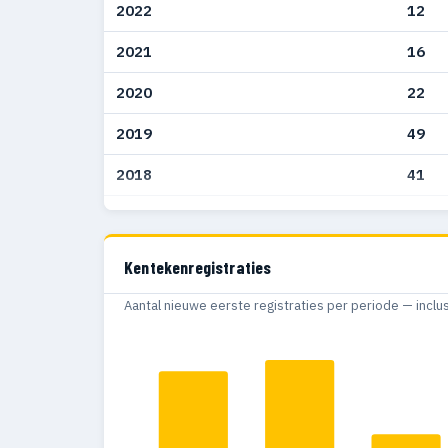
2022
12
2021
16
2020
22
2019
49
2018
41
2017
64
2016
57
Kentekenregistraties
2015
44
Aantal nieuwe eerste registraties per periode — inclu
2014
53
2013
42
2012
2