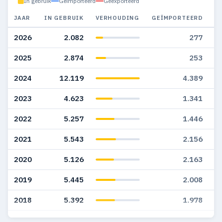
In gebruik
Geïmporteerd
Geëxporteerd
JAAR
IN GEBRUIK
VERHOUDING
GEÏMPORTEERD
G
2026
2.082
277
2025
2.874
253
2024
12.119
4.389
2023
4.623
1.341
2022
5.257
1.446
2021
5.543
2.156
2020
5.126
2.163
2019
5.445
2.008
2018
5.392
1.978
2017
4.354
1.488