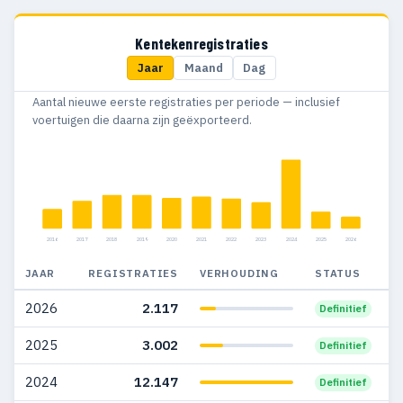
2016
4.080
1.343
Kentekenregistraties
Jaar
Maand
Dag
2015
2.621
764
Aantal nieuwe eerste registraties per periode — inclusief
2014
2.038
582
voertuigen die daarna zijn geëxporteerd.
2013
1.326
240
2012
53
25
2016
2017
2018
2019
2020
2021
2022
2023
2024
2025
2026
JAAR
REGISTRATIES
VERHOUDING
STATUS
2026
2.117
Definitief
2025
3.002
Definitief
2024
12.147
Definitief