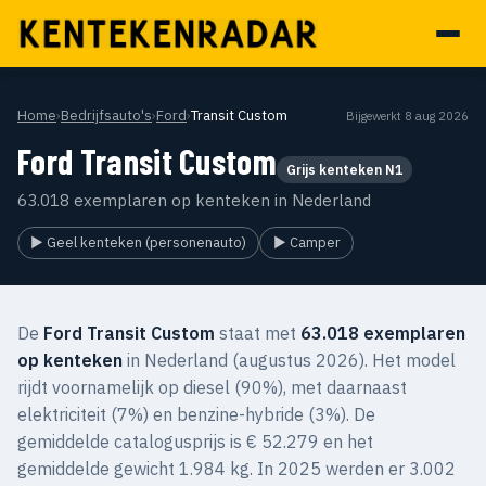
Home
›
Bedrijfsauto's
›
Ford
›
Transit Custom
Bijgewerkt 8 aug 2026
Ford Transit Custom
Grijs kenteken N1
63.018 exemplaren op kenteken in Nederland
▶ Geel kenteken (personenauto)
▶ Camper
De
Ford Transit Custom
staat met
63.018 exemplaren
op kenteken
in Nederland (augustus 2026). Het model
rijdt voornamelijk op diesel (90%), met daarnaast
elektriciteit (7%) en benzine-hybride (3%). De
gemiddelde catalogusprijs is € 52.279 en het
gemiddelde gewicht 1.984 kg. In 2025 werden er 3.002