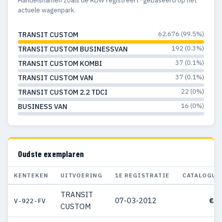
Handelsnamen zoals de RDW registreert · gebaseerd op het
actuele wagenpark.
62.676 (99.5%)
TRANSIT CUSTOM
192 (0.3%)
TRANSIT CUSTOM BUSINESSVAN
37 (0.1%)
TRANSIT CUSTOM KOMBI
37 (0.1%)
TRANSIT CUSTOM VAN
22 (0%)
TRANSIT CUSTOM 2.2 TDCI
16 (0%)
BUSINESS VAN
Oudste exemplaren
KENTEKEN
UITVOERING
1E REGISTRATIE
CATALOGUS
TRANSIT
07-03-2012
€ 3
V-922-FV
CUSTOM