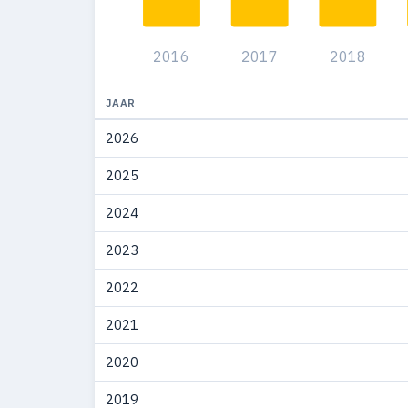
2008
253
2016
2017
2018
2007
218
2006
182
JAAR
2026
2005
266
2025
2004
223
2024
2003
226
2023
2002
215
2022
2001
134
2021
2000
74
2020
1999
94
2019
1998
94