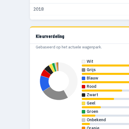
2018
1997
100
2017
1996
113
2016
1995
86
Kleurverdeling
1994
143
Gebaseerd op het actuele wagenpark.
1993
111
Wit
1992
95
Grijs
Blauw
1991
72
Rood
1990
91
Zwart
Geel
1989
55
Groen
1988
51
Onbekend
1987
35
Oranje