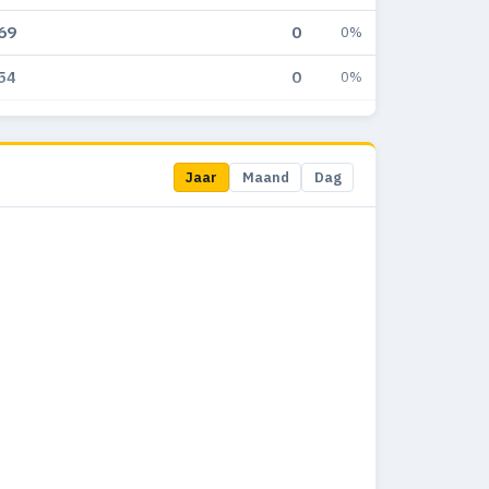
69
0
0%
54
0
0%
58
2
1.5%
75
4
2.6%
Jaar
Maand
Dag
65
3
2.2%
58
2
1.4%
54
6
2.5%
66
11
3.7%
61
3
1.1%
97
8
3.6%
56
8
4.9%