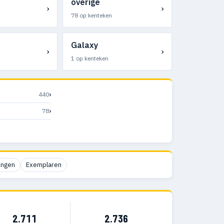
overige
›
›
78 op kenteken
Galaxy
›
›
1 op kenteken
›
440
›
78
ingen
Exemplaren
2.711
2.736