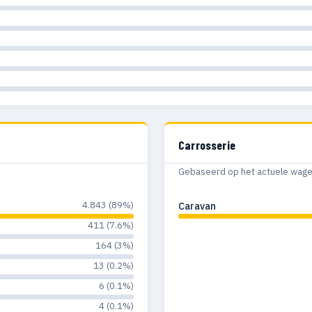
Carrosserie
Gebaseerd op het actuele wagenp
4.843 (89%)
Caravan
411 (7.6%)
164 (3%)
13 (0.2%)
6 (0.1%)
4 (0.1%)