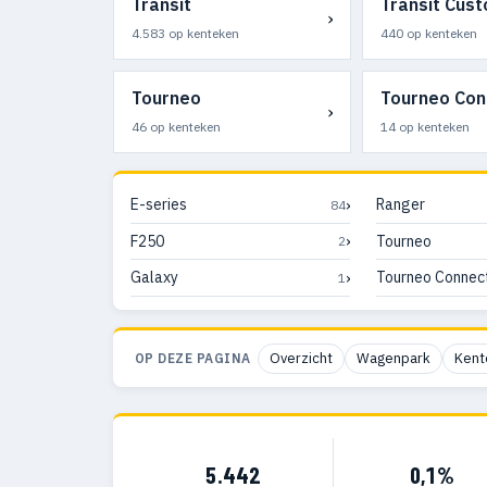
Transit
Transit Cus
›
4.583 op kenteken
440 op kenteken
Tourneo
Tourneo Con
›
46 op kenteken
14 op kenteken
›
E-series
Ranger
84
›
F250
Tourneo
2
›
Galaxy
Tourneo Connec
1
Overzicht
Wagenpark
Kent
OP DEZE PAGINA
5.442
0,1%