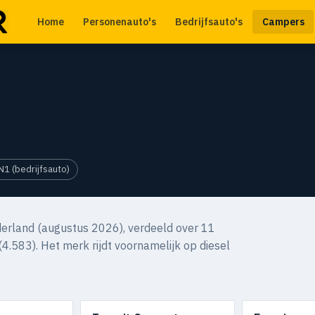
Home
Personenauto's
Bedrijfsauto's
Campers
N1 (bedrijfsauto)
erland (augustus 2026), verdeeld over 11
(4.583). Het merk rijdt voornamelijk op diesel