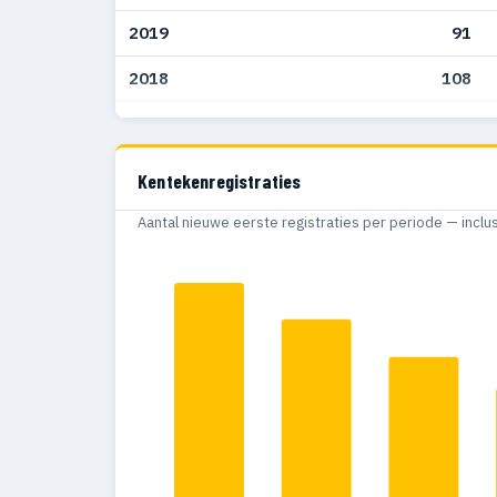
2019
91
2018
108
2017
131
2016
151
Kentekenregistraties
2015
136
Aantal nieuwe eerste registraties per periode — inclu
2014
144
2013
235
2012
284
2011
276
2010
214
2009
154