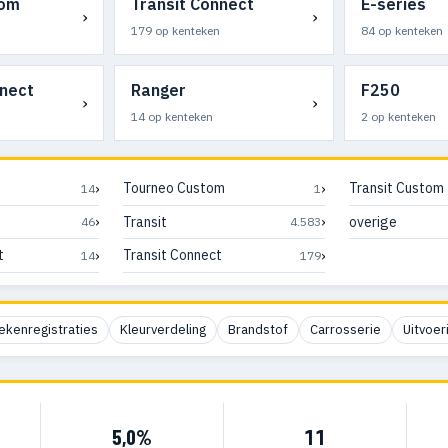
tom
Transit Connect
E-series
›
›
179 op kenteken
84 op kenteken
nect
Ranger
F250
›
›
14 op kenteken
2 op kenteken
›
›
Tourneo Custom
Transit Custom
14
1
›
›
Transit
overige
46
4.583
›
›
t
Transit Connect
14
179
ekenregistraties
Kleurverdeling
Brandstof
Carrosserie
Uitvoer
5,0%
11