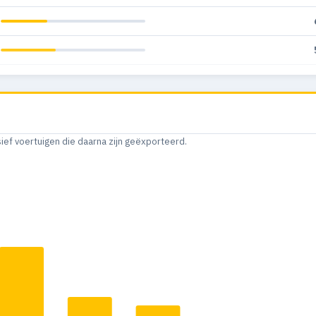
sief voertuigen die daarna zijn geëxporteerd.
1
1
1