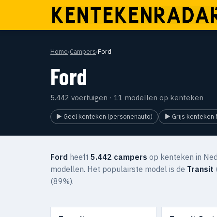
Home
›
Campers
›
Ford
Ford
5.442 voertuigen · 11 modellen op kenteken
▶ Geel kenteken (personenauto)
▶ Grijs kenteken 
Ford
heeft
5.442 campers
op kenteken in Ned
modellen. Het populairste model is de
Transit
(89%).