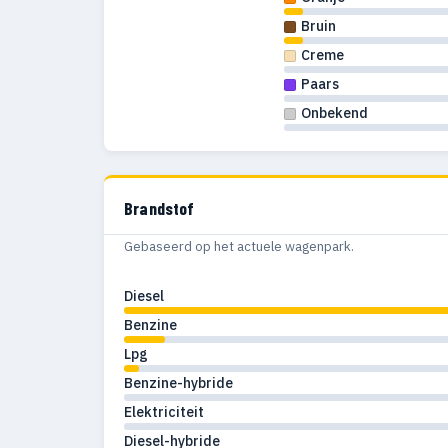
Bruin
1986
43
Creme
1985
26
Paars
Onbekend
1984
23
1983
43
1982
30
Brandstof
1981
27
Gebaseerd op het actuele wagenpark.
1980
41
Diesel
Benzine
1979
41
Lpg
1978
26
Benzine-hybride
1977
34
Elektriciteit
Diesel-hybride