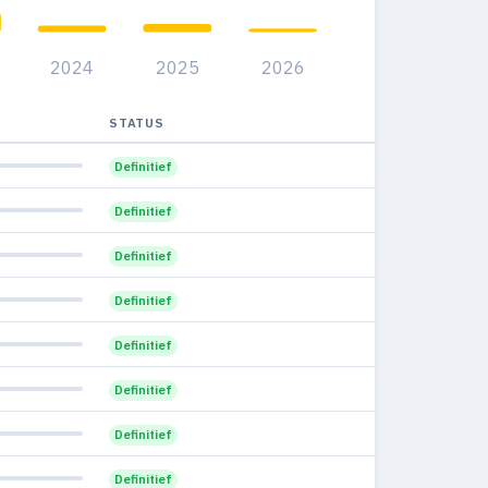
86
20
7.3%
2024
2025
2026
83
18
7.6%
89
15
STATUS
7.6%
83
18
Definitief
6.3%
37
25
Definitief
10.1%
28
24
Definitief
9.6%
99
14
Definitief
6.1%
62
13
Definitief
8.8%
49
7
Definitief
8.6%
77
5
Definitief
5.1%
63
3
Definitief
3.1%