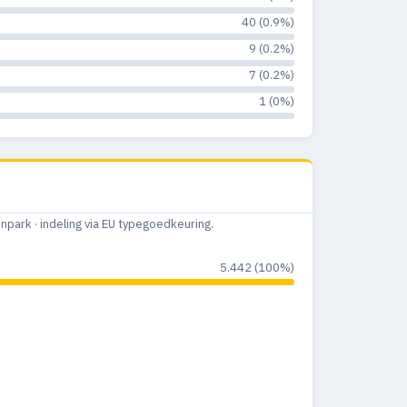
40 (0.9%)
28
2
4.4%
9 (0.2%)
14
0
0%
7 (0.2%)
1 (0%)
18
0
0%
35
1
2.3%
19
0
0%
16
0
0%
ark · indeling via EU typegoedkeuring.
10
1
2.4%
5.442 (100%)
10
1
2.4%
—
0
0%
5
0
0%