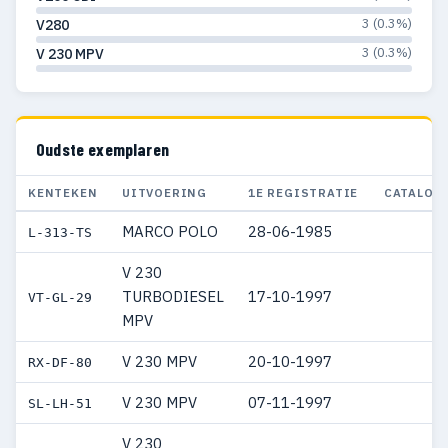
3 (0.3%)
V280
3 (0.3%)
V 230 MPV
Oudste exemplaren
KENTEKEN
UITVOERING
1E REGISTRATIE
CATALOG
MARCO POLO
28-06-1985
L-313-TS
V 230
TURBODIESEL
17-10-1997
VT-GL-29
MPV
V 230 MPV
20-10-1997
RX-DF-80
V 230 MPV
07-11-1997
SL-LH-51
V 230