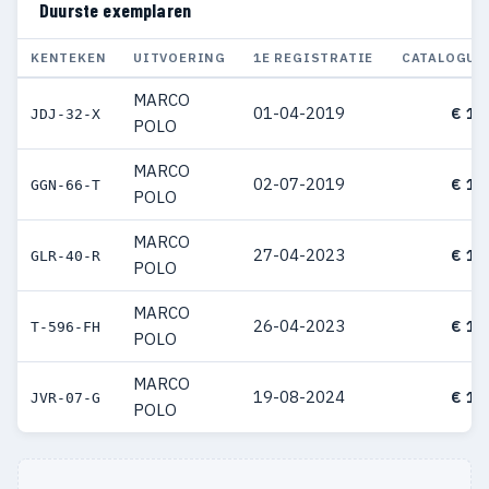
Duurste exemplaren
KENTEKEN
UITVOERING
1E REGISTRATIE
CATALOGUS
MARCO
01-04-2019
€ 15
JDJ-32-X
POLO
MARCO
02-07-2019
€ 13
GGN-66-T
POLO
MARCO
27-04-2023
€ 12
GLR-40-R
POLO
MARCO
26-04-2023
€ 11
T-596-FH
POLO
MARCO
19-08-2024
€ 11
JVR-07-G
POLO