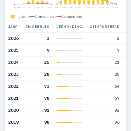
1985
1997
1998
1999
2000
2001
2002
2003
2006
2009
2014
2015
2016
2017
2018
2019
2020
2021
2022
2023
2024
2025
2026
In gebruik
Geïmporteerd
Geëxporteerd
JAAR
IN GEBRUIK
VERHOUDING
GEÏMPORTEERD
G
2026
3
2
2025
9
7
2024
25
21
2023
28
28
2022
73
64
2021
78
67
2020
92
92
2019
98
96