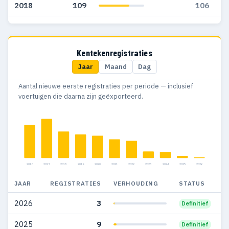
2018
109
106
2017
162
162
2016
136
127
Kentekenregistraties
Jaar
Maand
Dag
2015
151
133
Aantal nieuwe eerste registraties per periode — inclusief
2014
22
20
voertuigen die daarna zijn geëxporteerd.
2009
1
1
2006
1
1
2003
16
4
2016
2017
2018
2019
2020
2021
2022
2023
2024
2025
2026
2002
23
7
JAAR
REGISTRATIES
VERHOUDING
STATUS
2001
18
1
2026
3
Definitief
2000
30
2
2025
9
Definitief