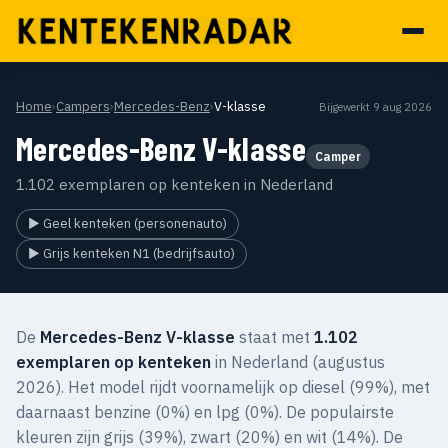
Home
›
Campers
›
Mercedes-Benz
›
V-klasse
Bijgewerkt 9 aug 2026
Mercedes-Benz V-klasse
Camper
1.102 exemplaren op kenteken in Nederland
▶ Geel kenteken (personenauto)
▶ Grijs kenteken N1 (bedrijfsauto)
De
Mercedes-Benz V-klasse
staat met
1.102
exemplaren op kenteken
in Nederland (augustus
2026). Het model rijdt voornamelijk op diesel (99%), met
daarnaast benzine (0%) en lpg (0%). De populairste
kleuren zijn grijs (39%), zwart (20%) en wit (14%). De