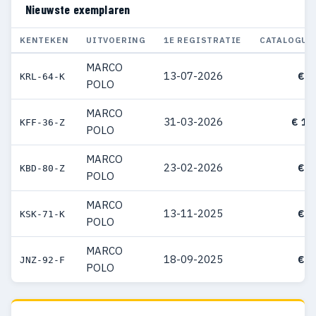
Nieuwste exemplaren
KENTEKEN
UITVOERING
1E REGISTRATIE
CATALOGUS
MARCO
13-07-2026
€ 8
KRL-64-K
POLO
MARCO
31-03-2026
€ 10
KFF-36-Z
POLO
MARCO
23-02-2026
€ 9
KBD-80-Z
POLO
MARCO
13-11-2025
€ 9
KSK-71-K
POLO
MARCO
18-09-2025
€ 8
JNZ-92-F
POLO