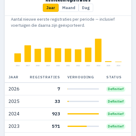
Jaar
Maand
Dag
2015
372
274
Aantal nieuwe eerste registraties per periode — inclusief
2014
181
172
voertuigen die daarna zijn geëxporteerd.
2004
—
—
2003
33
—
2002
37
—
2016
2017
2018
2019
2020
2021
2022
2023
2024
2025
2026
2001
28
1
JAAR
REGISTRATIES
VERHOUDING
STATUS
2000
36
3
2026
7
Definitief
1999
19
2
2025
33
Definitief
1998
5
—
2024
923
Definitief
1997
2
2
2023
571
Definitief