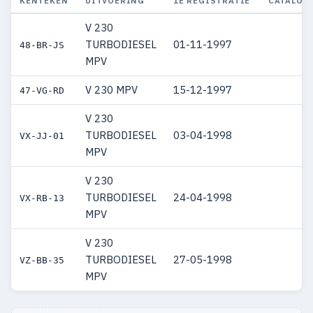
KENTEKEN
UITVOERING
1E REGISTRATIE
CATALOG
V 230
TURBODIESEL
01-11-1997
48-BR-JS
MPV
V 230 MPV
15-12-1997
47-VG-RD
V 230
TURBODIESEL
03-04-1998
VX-JJ-01
MPV
V 230
TURBODIESEL
24-04-1998
VX-RB-13
MPV
V 230
TURBODIESEL
27-05-1998
VZ-BB-35
MPV