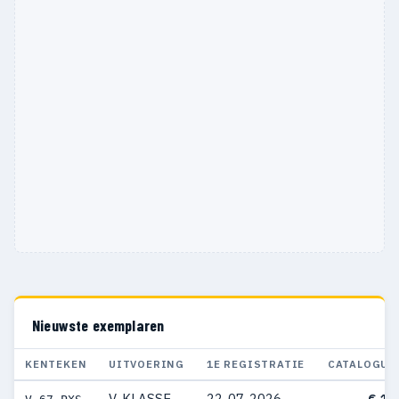
Nieuwste exemplaren
KENTEKEN
UITVOERING
1E REGISTRATIE
CATALOGUS
V-KLASSE
22-07-2026
€ 13