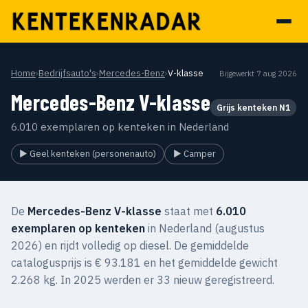
Home
›
Bedrijfsauto's
›
Mercedes-Benz
›
V-klasse
Bijgewerkt 7 aug 2026
Mercedes-Benz V-klasse
Grijs kenteken N1
6.010 exemplaren op kenteken in Nederland
▶ Geel kenteken (personenauto)
▶ Camper
De
Mercedes-Benz V-klasse
staat met
6.010
exemplaren op kenteken
in Nederland (augustus
2026) en rijdt volledig op diesel. De gemiddelde
catalogusprijs is € 93.181 en het gemiddelde gewicht
2.268 kg. In 2025 werden er 33 nieuw geregistreerd.