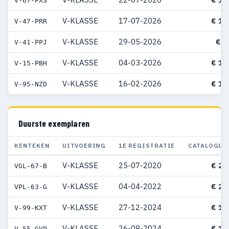
V-67-PXS
V-KLASSE
17-07-2026
€ 11
V-47-PRR
V-KLASSE
29-05-2026
€ 9
V-41-PPJ
V-KLASSE
04-03-2026
€ 11
V-15-PBH
V-KLASSE
16-02-2026
€ 12
V-95-NZD
Duurste exemplaren
KENTEKEN
UITVOERING
1E REGISTRATIE
CATALOGUS
V-KLASSE
25-07-2020
€ 20
VGL-67-B
V-KLASSE
04-04-2022
€ 20
VPL-63-G
V-KLASSE
27-12-2024
€ 18
V-99-KXT
V-KLASSE
26-08-2024
€ 18
V-55-GVP