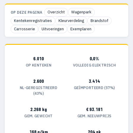
Overzicht
Wagenpark
OP DEZE PAGINA
Kentekenregistraties
Kleurverdeling
Brandstof
Carrosserie
Uitvoeringen
Exemplaren
6.010
0,0%
OP KENTEKEN
VOLLEDIG ELEKTRISCH
2.600
3.414
NL-GEREGISTREERD
GEÏMPORTEERD (57%)
(43%)
2.268 kg
€ 93.181
GEM. GEWICHT
GEM. NIEUWPRIJS
168 g/km
204 pk