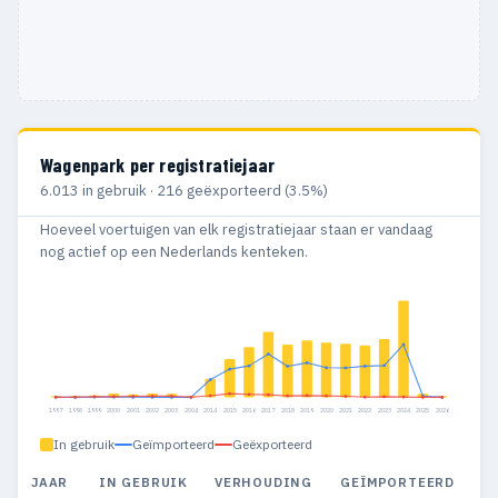
Wagenpark per registratiejaar
6.013 in gebruik · 216 geëxporteerd (3.5%)
Hoeveel voertuigen van elk registratiejaar staan er vandaag
nog actief op een Nederlands kenteken.
1997
1998
1999
2000
2001
2002
2003
2004
2014
2015
2016
2017
2018
2019
2020
2021
2022
2023
2024
2025
2026
In gebruik
Geïmporteerd
Geëxporteerd
JAAR
IN GEBRUIK
VERHOUDING
GEÏMPORTEERD
G