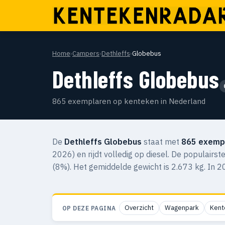
Home
›
Campers
›
Dethleffs
›
Globebus
Dethleffs Globebus
865 exemplaren op kenteken in Nederland
De
Dethleffs Globebus
staat met
865 exemp
2026) en rijdt volledig op diesel. De populairst
(8%). Het gemiddelde gewicht is 2.673 kg. In 2
Overzicht
Wagenpark
Kent
OP DEZE PAGINA