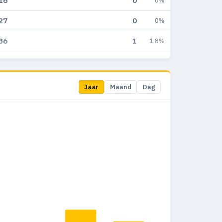
16
0
0%
27
0
0%
36
1
1.8%
33
0
0%
26
0
0%
Jaar
Maand
Dag
28
0
0%
23
0
0%
21
0
0%
25
0
0%
33
0
0%
50
0
0%