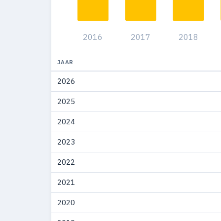
2009
46
2008
78
2016
2017
2018
2007
75
2006
50
JAAR
2026
2005
42
2025
2004
1
2024
2023
2022
2021
2020