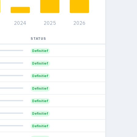
33
0
0%
51
0
0%
2024
2025
2026
48
0
0%
32
0
STATUS
0%
25
0
Definitief
0%
2
1
Definitief
50%
Definitief
Definitief
Definitief
Definitief
Definitief