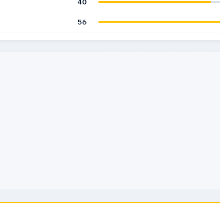
40
56
47
40