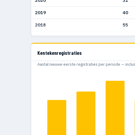
2020
31
2019
40
2018
55
2017
47
2016
40
Kentekenregistraties
2015
39
Aantal nieuwe eerste registraties per periode — inclu
2014
31
2013
36
2012
39
2011
57
2010
72