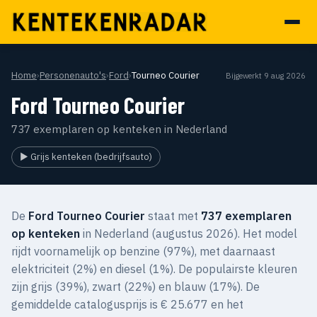
Home
›
Personenauto's
›
Ford
›
Tourneo Courier
Bijgewerkt 9 aug 2026
Ford Tourneo Courier
737 exemplaren op kenteken in Nederland
▶ Grijs kenteken (bedrijfsauto)
De
Ford Tourneo Courier
staat met
737 exemplaren
op kenteken
in Nederland (augustus 2026). Het model
rijdt voornamelijk op benzine (97%), met daarnaast
elektriciteit (2%) en diesel (1%). De populairste kleuren
zijn grijs (39%), zwart (22%) en blauw (17%). De
gemiddelde catalogusprijs is € 25.677 en het