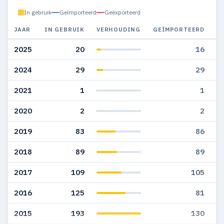
In gebruik
Geïmporteerd
Geëxporteerd
JAAR
IN GEBRUIK
VERHOUDING
GEÏMPORTEERD
G
2025
20
16
2024
29
29
2021
1
1
2020
2
2
2019
83
86
2018
89
89
2017
109
105
2016
125
81
2015
193
130