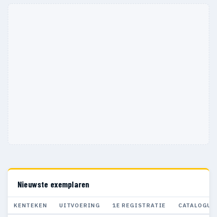
Nieuwste exemplaren
KENTEKEN
UITVOERING
1E REGISTRATIE
CATALOGUS