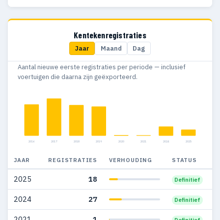
2014
86
54
Kentekenregistraties
Jaar
Maand
Dag
Aantal nieuwe eerste registraties per periode — inclusief
voertuigen die daarna zijn geëxporteerd.
2016
2017
2018
2019
2020
2021
2024
2025
JAAR
REGISTRATIES
VERHOUDING
STATUS
2025
18
Definitief
2024
27
Definitief
2021
1
Definitief