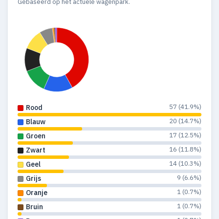
Gebaseerd op het actuele wagenpark.
57 (41.9%)
Rood
20 (14.7%)
Blauw
17 (12.5%)
Groen
16 (11.8%)
Zwart
14 (10.3%)
Geel
9 (6.6%)
Grijs
1 (0.7%)
Oranje
1 (0.7%)
Bruin