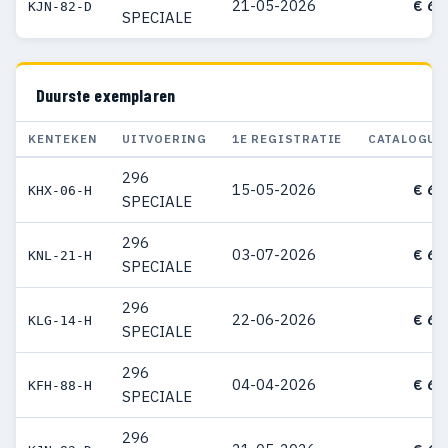
21-05-2026
€ 61
KJN-82-D
SPECIALE
Duurste exemplaren
KENTEKEN
UITVOERING
1E REGISTRATIE
CATALOGUS
296
15-05-2026
€ 68
KHX-06-H
SPECIALE
296
03-07-2026
€ 65
KNL-21-H
SPECIALE
296
22-06-2026
€ 63
KLG-14-H
SPECIALE
296
04-04-2026
€ 63
KFH-88-H
SPECIALE
296