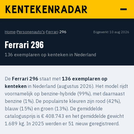
Home
›
Personenauto's
›
Ferrari
›
296
Bijgewerkt 10 aug 2026
Ferrari 296
136 exemplaren op kenteken in Nederland
De
Ferrari 296
staat met
136 exemplaren op
kenteken
in Nederland (augustus 2026). Het model rijdt
voornamelijk op benzine-hybride (99%), met daarnaast
benzine (1%). De populairste kleuren zijn rood (42%),
blauw (15%) en groen (13%). De gemiddelde
catalogusprijs is € 408.743 en het gemiddelde gewicht
1.689 kg. In 2025 werden er 51 nieuw geregistreerd.