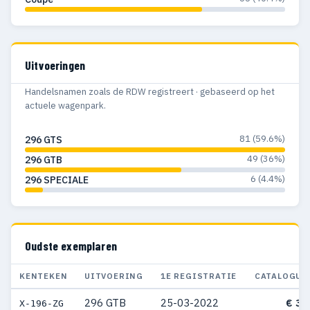
Uitvoeringen
Handelsnamen zoals de RDW registreert · gebaseerd op het
actuele wagenpark.
81 (59.6%)
296 GTS
49 (36%)
296 GTB
6 (4.4%)
296 SPECIALE
Oudste exemplaren
KENTEKEN
UITVOERING
1E REGISTRATIE
CATALOGUS
296 GTB
25-03-2022
€ 32
X-196-ZG