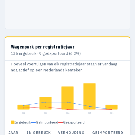
Wagenpark per registratiejaar
136 in gebruik · 9 geëxporteerd (6.2%)
Hoeveel voertuigen van elk registratiejaar staan er vandaag
nog actief op een Nederlands kenteken.
2022
2023
2024
2025
2026
In gebruik
Geïmporteerd
Geëxporteerd
JAAR
IN GEBRUIK
VERHOUDING
GEÏMPORTEERD
G