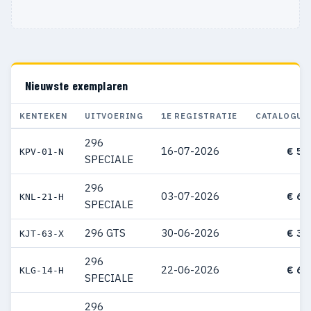
Nieuwste exemplaren
KENTEKEN
UITVOERING
1E REGISTRATIE
CATALOGUS
296
16-07-2026
€ 57
KPV-01-N
SPECIALE
296
03-07-2026
€ 65
KNL-21-H
SPECIALE
296 GTS
30-06-2026
€ 38
KJT-63-X
296
22-06-2026
€ 63
KLG-14-H
SPECIALE
296