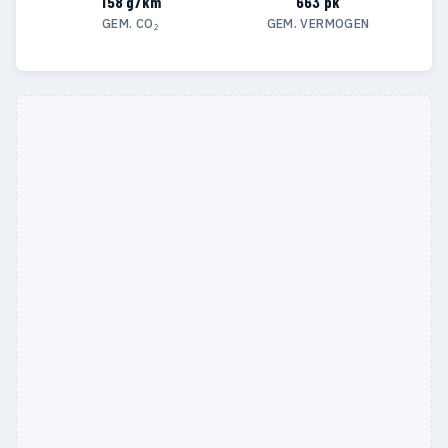
158 g/km
663 pk
GEM. CO₂
GEM. VERMOGEN