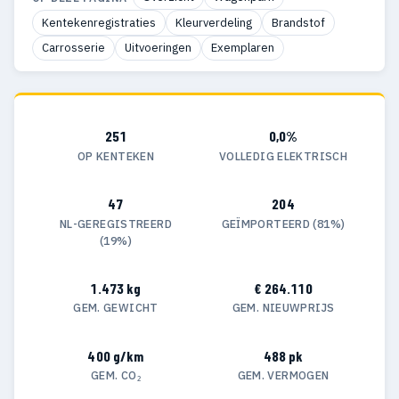
Kentekenregistraties
Kleurverdeling
Brandstof
Carrosserie
Uitvoeringen
Exemplaren
251
0,0%
OP KENTEKEN
VOLLEDIG ELEKTRISCH
47
204
NL-GEREGISTREERD
GEÏMPORTEERD (81%)
(19%)
1.473 kg
€ 264.110
GEM. GEWICHT
GEM. NIEUWPRIJS
400 g/km
488 pk
GEM. CO₂
GEM. VERMOGEN