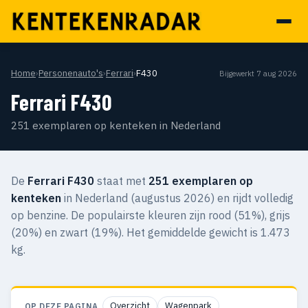
Home
›
Personenauto's
›
Ferrari
›
F430
Bijgewerkt 7 aug 2026
Ferrari F430
251 exemplaren op kenteken in Nederland
De
Ferrari F430
staat met
251 exemplaren op
kenteken
in Nederland (augustus 2026) en rijdt volledig
op benzine. De populairste kleuren zijn rood (51%), grijs
(20%) en zwart (19%). Het gemiddelde gewicht is 1.473
kg.
Overzicht
Wagenpark
OP DEZE PAGINA