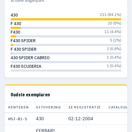
actuele wagenpark.
211 (84.1%)
430
20 (8%)
F 430
11 (4.4%)
F430
5 (2%)
F430 SPIDER
2 (0.8%)
F 430 SPIDER
1 (0.4%)
430 SPIDER CABRIO
1 (0.4%)
F430 SCUDERIA
Oudste exemplaren
KENTEKEN
UITVOERING
1E REGISTRATIE
CATALOGUS
430
02-12-2004
HSJ-81-S
FERRARI