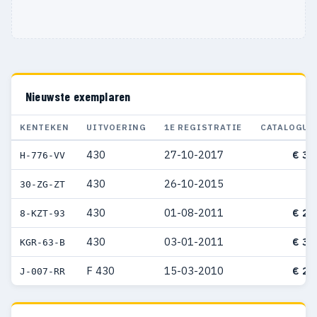
Nieuwste exemplaren
KENTEKEN
UITVOERING
1E REGISTRATIE
CATALOGUS
430
27-10-2017
€ 31
H-776-VV
430
26-10-2015
30-ZG-ZT
430
01-08-2011
€ 29
8-KZT-93
430
03-01-2011
€ 36
KGR-63-B
F 430
15-03-2010
€ 27
J-007-RR