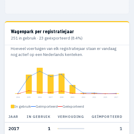
Wagenpark per registratiejaar
251 in gebruik · 23 geëxporteerd (8.4%)
Hoeveel voertuigen van elk registratiejaar staan er vandaag
nog actief op een Nederlands kenteken.
2004
2005
2006
2007
2008
2009
2010
2011
2015
2017
In gebruik
Geïmporteerd
Geëxporteerd
JAAR
IN GEBRUIK
VERHOUDING
GEÏMPORTEERD
G
2017
1
1