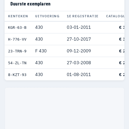
Duurste exemplaren
KENTEKEN
UITVOERING
1E REGISTRATIE
CATALOGUS
430
03-01-2011
€ 36
KGR-63-B
430
27-10-2017
€ 31
H-776-VV
F 430
09-12-2009
€ 29
23-TRN-9
430
27-03-2008
€ 29
54-ZL-TN
430
01-08-2011
€ 29
8-KZT-93