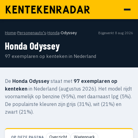
Home
›
Personenauto's
›
Honda
›
Odyssey
Bijgewerkt 8 aug 2026
Honda Odyssey
97 exemplaren op kenteken in Nederland
De
Honda Odyssey
staat met
97 exemplaren op
kenteken
in Nederland (augustus 2026). Het model rijdt
voornamelijk op benzine (95%), met daarnaast lpg (5%).
De populairste kleuren zijn grijs (31%), wit (21%) en
zwart (21%).
Overzicht
Wagenpark
OP DEZE PAGINA