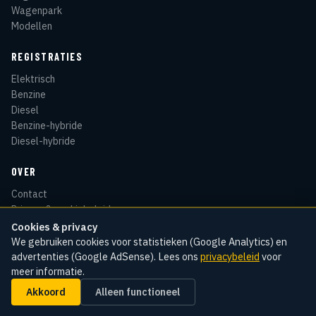
Wagenpark
Modellen
REGISTRATIES
Elektrisch
Benzine
Diesel
Benzine-hybride
Diesel-hybride
OVER
Contact
Privacy & cookiebeleid
Disclaimer
Cookies & privacy
Sitemap
We gebruiken cookies voor statistieken (Google Analytics) en
advertenties (Google AdSense). Lees ons
privacybeleid
voor
meer informatie.
Akkoord
Alleen functioneel
© 2026 Kentekenradar
Cookie-instellingen