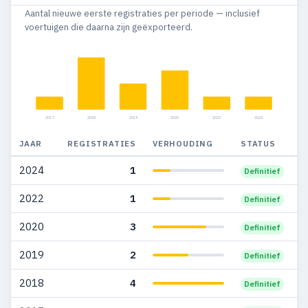
Aantal nieuwe eerste registraties per periode — inclusief
2010
9
9
voertuigen die daarna zijn geëxporteerd.
2009
4
4
2008
18
17
2007
14
13
2017
2018
2019
2020
2022
2024
2006
10
10
JAAR
REGISTRATIES
VERHOUDING
STATUS
2005
5
5
2024
1
Definitief
2002
1
1
2022
1
Definitief
2001
1
1
2020
3
Definitief
1999
1
1
2019
2
Definitief
1998
1
1
2018
4
Definitief
1995
2
2