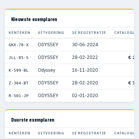
Nieuwste exemplaren
KENTEKEN
UITVOERING
1E REGISTRATIE
CATALOGUS
ODYSSEY
30-06-2024
GKX-78-X
ODYSSEY
28-02-2022
€ 23
JLL-85-S
Odyssey
16-11-2020
K-599-BL
ODYSSEY
28-02-2020
€ 11
Z-364-BT
ODYSSEY
02-01-2020
R-501-JP
Duurste exemplaren
KENTEKEN
UITVOERING
1E REGISTRATIE
CATALOGUS