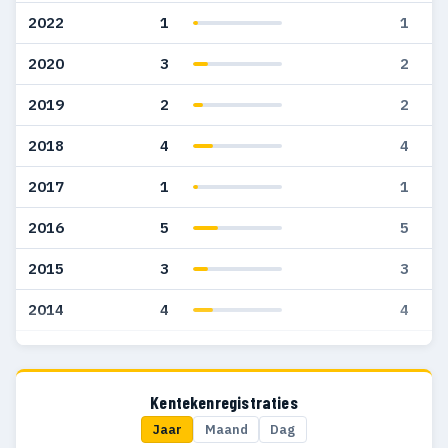
2022
1
1
2020
3
2
2019
2
2
2018
4
4
2017
1
1
2016
5
5
2015
3
3
2014
4
4
2013
1
1
2012
6
4
Kentekenregistraties
Jaar
Maand
Dag
2011
3
3