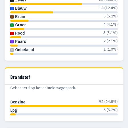
12 (12.4%)
Blauw
5 (5.2%)
Bruin
4 (4.1%)
Groen
3 (3.1%)
Rood
2 (2.1%)
Paars
1 (1.0%)
Onbekend
Brandstof
Gebaseerd op het actuele wagenpark.
92 (94.8%)
Benzine
5 (5.2%)
Lpg