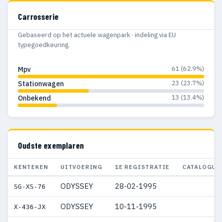
Carrosserie
Gebaseerd op het actuele wagenpark · indeling via EU
typegoedkeuring.
61 (62.9%)
Mpv
23 (23.7%)
Stationwagen
13 (13.4%)
Onbekend
Oudste exemplaren
KENTEKEN
UITVOERING
1E REGISTRATIE
CATALOGUS
ODYSSEY
28-02-1995
SG-XS-76
ODYSSEY
10-11-1995
X-436-JX