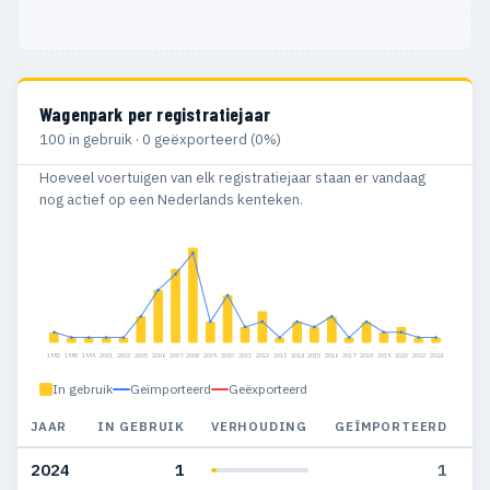
Wagenpark per registratiejaar
100 in gebruik · 0 geëxporteerd (0%)
Hoeveel voertuigen van elk registratiejaar staan er vandaag
nog actief op een Nederlands kenteken.
1995
1998
1999
2001
2002
2005
2006
2007
2008
2009
2010
2011
2012
2013
2014
2015
2016
2017
2018
2019
2020
2022
2024
In gebruik
Geïmporteerd
Geëxporteerd
JAAR
IN GEBRUIK
VERHOUDING
GEÏMPORTEERD
G
2024
1
1