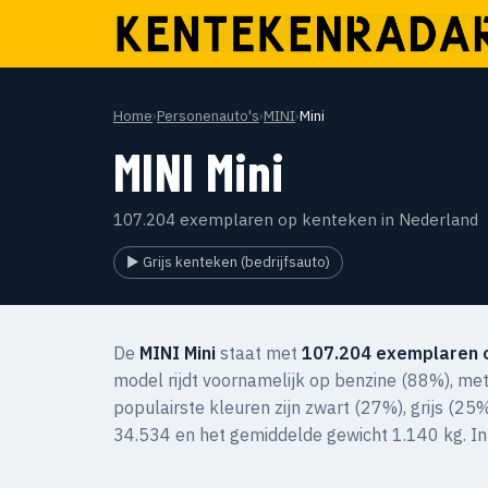
Home
›
Personenauto's
›
MINI
›
Mini
MINI Mini
107.204 exemplaren op kenteken in Nederland
▶ Grijs kenteken (bedrijfsauto)
De
MINI Mini
staat met
107.204 exemplaren 
model rijdt voornamelijk op benzine (88%), met 
populairste kleuren zijn zwart (27%), grijs (25
34.534 en het gemiddelde gewicht 1.140 kg. In