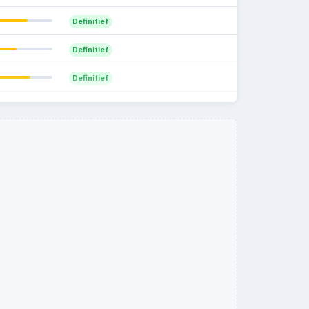
58
7
Definitief
5.8%
78
7
Definitief
5.7%
49
4
Definitief
5.9%
11
0
Definitief
0%
16
2
Definitief
12.5%
17
2
11.1%
19
6
9%
62
11
4.2%
29
11
2.5%
35
10
3.8%
20
5
3.6%