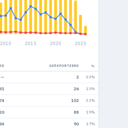
2010
2015
2020
2025
RD
GEËXPORTEERD
%
—
2
0.3%
31
26
1.5%
74
102
3.3%
20
88
1.9%
94
90
1.7%