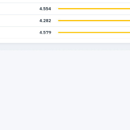
4.554
4.282
4.579
5.102
4.170
1