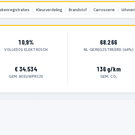
ekenregistraties
Kleurverdeling
Brandstof
Carrosserie
Uitvoer
10,9%
68.266
VOLLEDIG ELEKTRISCH
NL-GEREGISTREERD (64%)
€ 34.534
136 g/km
GEM. NIEUWPRIJS
GEM. CO₂