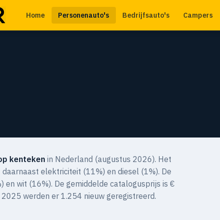
Home
Personenauto's
Bedrijfsauto's
Campers
op kenteken
in Nederland (augustus 2026). Het
daarnaast elektriciteit (11%) en diesel (1%). De
%) en wit (16%). De gemiddelde catalogusprijs is €
 2025 werden er 1.254 nieuw geregistreerd.