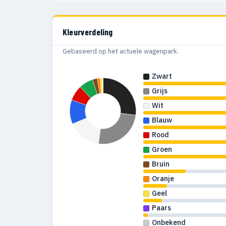
1988
31
Kleurverdeling
1987
82
Gebaseerd op het actuele wagenpark.
1986
190
Zwart
1985
202
Grijs
1984
228
Wit
Blauw
1983
454
Rood
1982
175
Groen
1981
121
Bruin
Oranje
1980
170
Geel
1979
221
Paars
Onbekend
1978
256