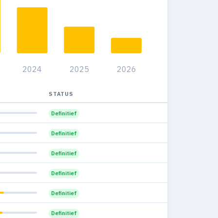
44
170
5.3%
07
201
6.7%
00
304
7.7%
2024
2025
2026
10
379
8.4%
52
214
STATUS
6%
34
282
Definitief
6.9%
27
265
Definitief
7.3%
04
269
Definitief
8%
00
258
Definitief
8.4%
95
59
Definitief
9.1%
46
13
Definitief
6.3%