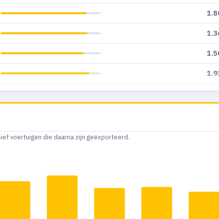
1.8
1.3
1.5
1.9
1.7
2.2
2.4
sief voertuigen die daarna zijn geëxporteerd.
1.9
1.2
1.4
2.2