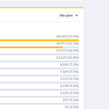
14
1
3.1%
14
1
1.2%
22
6
3.1%
28.938 (27.0%)
9
2
1%
26.972 (25.2%)
6
1
0.4%
17.673 (16.5%)
12.629 (11.8%)
9
6
1.3%
8.053 (7.5%)
6
5
2.8%
7.469 (7.0%)
2
2
1.6%
2.512 (2.3%)
1.528 (1.4%)
4
2
1.2%
1.103 (1.0%)
8
5
2.2%
167 (0.2%)
91 (0.1%)
5
2
0.8%