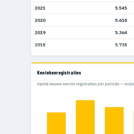
2021
5.545
2020
5.618
2019
5.364
2018
5.738
2017
5.102
2016
5.737
Kentekenregistraties
2015
6.442
Aantal nieuwe eerste registraties per periode — inclu
2014
4.951
2013
3.980
2012
4.606
2011
3.850