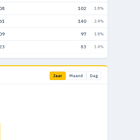
08
102
1.8%
61
140
2.4%
09
97
1.8%
23
83
1.4%
51
88
1.7%
46
134
2.3%
Jaar
Maand
Dag
63
148
2.2%
26
128
2.5%
79
146
3.5%
24
215
4.5%
91
189
4.7%