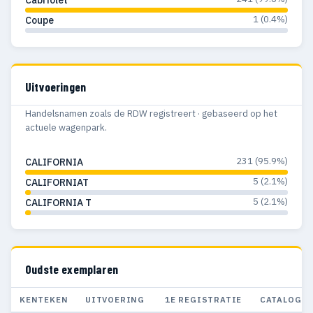
Cabriolet
1 (0.4%)
Coupe
Uitvoeringen
Handelsnamen zoals de RDW registreert · gebaseerd op het
actuele wagenpark.
231 (95.9%)
CALIFORNIA
5 (2.1%)
CALIFORNIAT
5 (2.1%)
CALIFORNIA T
Oudste exemplaren
KENTEKEN
UITVOERING
1E REGISTRATIE
CATALOGUS