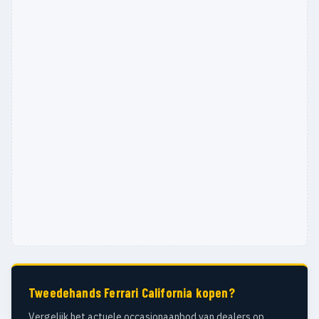
Tweedehands Ferrari California kopen?
Vergelijk het actuele occasionaanbod van dealers op