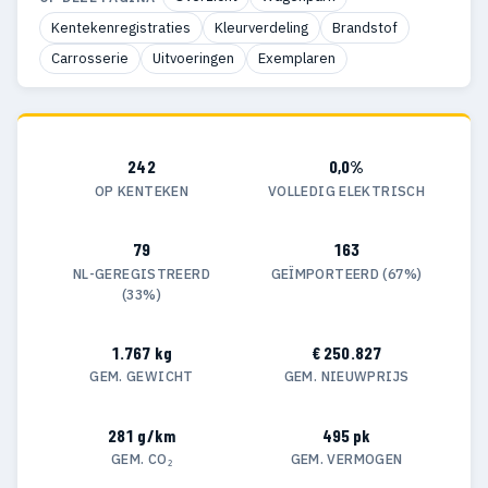
Kentekenregistraties
Kleurverdeling
Brandstof
Carrosserie
Uitvoeringen
Exemplaren
242
0,0%
OP KENTEKEN
VOLLEDIG ELEKTRISCH
79
163
NL-GEREGISTREERD
GEÏMPORTEERD (67%)
(33%)
1.767 kg
€ 250.827
GEM. GEWICHT
GEM. NIEUWPRIJS
281 g/km
495 pk
GEM. CO₂
GEM. VERMOGEN