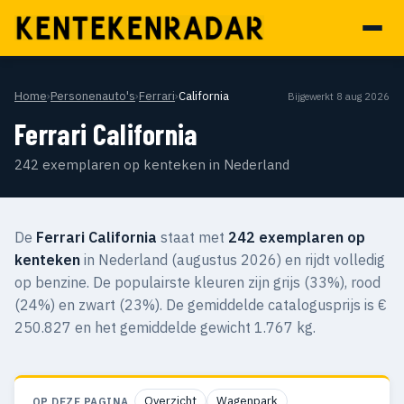
Home
›
Personenauto's
›
Ferrari
›
California
Bijgewerkt 8 aug 2026
Ferrari California
242 exemplaren op kenteken in Nederland
De
Ferrari California
staat met
242 exemplaren op
kenteken
in Nederland (augustus 2026) en rijdt volledig
op benzine. De populairste kleuren zijn grijs (33%), rood
(24%) en zwart (23%). De gemiddelde catalogusprijs is €
250.827 en het gemiddelde gewicht 1.767 kg.
Overzicht
Wagenpark
OP DEZE PAGINA