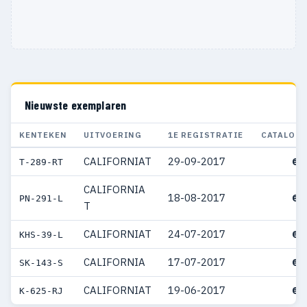
Nieuwste exemplaren
KENTEKEN
UITVOERING
1E REGISTRATIE
CATALOGU
CALIFORNIAT
29-09-2017
€ 
T-289-RT
CALIFORNIA
18-08-2017
€ 
PN-291-L
T
CALIFORNIAT
24-07-2017
€ 
KHS-39-L
CALIFORNIA
17-07-2017
€ 
SK-143-S
CALIFORNIAT
19-06-2017
€ 
K-625-RJ