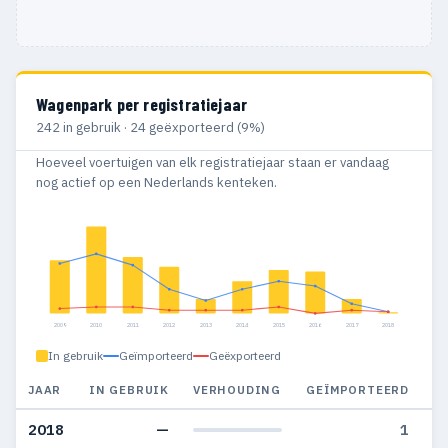
Wagenpark per registratiejaar
242 in gebruik · 24 geëxporteerd (9%)
Hoeveel voertuigen van elk registratiejaar staan er vandaag
nog actief op een Nederlands kenteken.
2009
2010
2011
2012
2013
2014
2015
2016
2017
2018
In gebruik
Geïmporteerd
Geëxporteerd
JAAR
IN GEBRUIK
VERHOUDING
GEÏMPORTEERD
G
2018
—
1