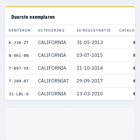
Duurste exemplaren
KENTEKEN
UITVOERING
1E REGISTRATIE
CATALOGU
CALIFORNIA
31-05-2013
€ 
K-230-ZT
CALIFORNIA
03-07-2015
€ 
N-061-BN
CALIFORNIA
21-10-2014
€ 
T-097-VX
CALIFORNIAT
29-09-2017
€ 
T-289-RT
CALIFORNIA
23-03-2010
€ 
31-LBL-6