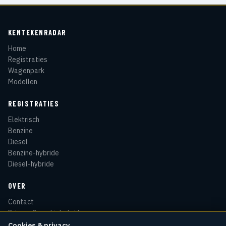
KENTEKENRADAR
Home
Registraties
Wagenpark
Modellen
REGISTRATIES
Elektrisch
Benzine
Diesel
Benzine-hybride
Diesel-hybride
OVER
Contact
Privacy & cookiebeleid
Disclaimer
Cookies & privacy