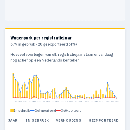
Wagenpark per registratiejaar
679 in gebruik · 28 geëxporteerd (4%)
Hoeveel voertuigen van elk registratiejaar staan er vandaag
nog actief op een Nederlands kenteken.
1956
1958
1960
1962
1964
1966
1968
1970
1972
1974
1976
1978
1980
1984
1986
1990
1992
1994
1996
2002
2004
2006
In gebruik
Geïmporteerd
Geëxporteerd
JAAR
IN GEBRUIK
VERHOUDING
GEÏMPORTEERD
G