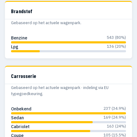
1956
35
34
Brandstof
1955
46
43
Gebaseerd op het actuele wagenpark.
543 (80%)
Benzine
136 (20%)
Lpg
Carrosserie
Gebaseerd op het actuele wagenpark · indeling via EU
typegoedkeuring.
237 (34.9%)
Onbekend
169 (24.9%)
Sedan
163 (24%)
Cabriolet
105 (15.5%)
Coupe