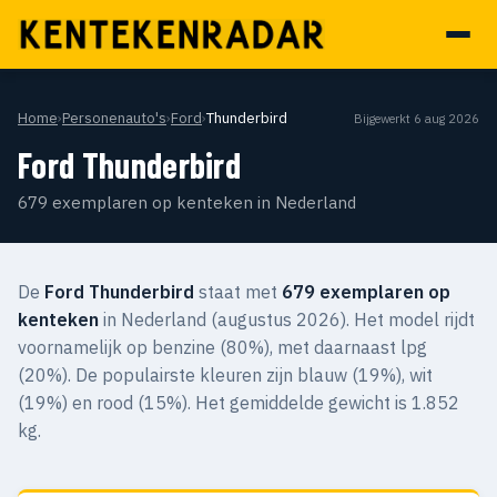
Home
›
Personenauto's
›
Ford
›
Thunderbird
Bijgewerkt 6 aug 2026
Ford Thunderbird
679 exemplaren op kenteken in Nederland
De
Ford Thunderbird
staat met
679 exemplaren op
kenteken
in Nederland (augustus 2026). Het model rijdt
voornamelijk op benzine (80%), met daarnaast lpg
(20%). De populairste kleuren zijn blauw (19%), wit
(19%) en rood (15%). Het gemiddelde gewicht is 1.852
kg.