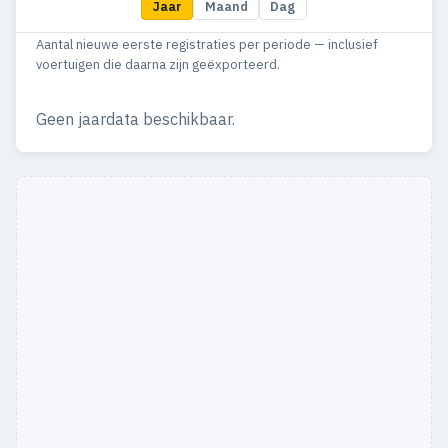
Jaar
Maand
Dag
1992
3
1
Aantal nieuwe eerste registraties per periode — inclusief
1991
2
—
voertuigen die daarna zijn geëxporteerd.
1990
2
1
Geen jaardata beschikbaar.
1989
7
—
1987
5
1
1986
6
3
1985
6
3
1984
6
2
1983
2
—
1980
8
5
1979
15
11