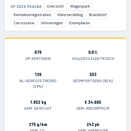
Overzicht
Wagenpark
OP DEZE PAGINA
Kentekenregistraties
Kleurverdeling
Brandstof
Carrosserie
Uitvoeringen
Exemplaren
679
0,0%
OP KENTEKEN
VOLLEDIG ELEKTRISCH
126
553
NL-GEREGISTREERD
GEÏMPORTEERD (81%)
(19%)
1.852 kg
€ 34.605
GEM. GEWICHT
GEM. NIEUWPRIJS
275 g/km
242 pk
GEM. CO₂
GEM. VERMOGEN